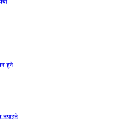
पियो
न हुने
न नपाइने