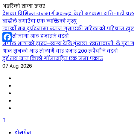
भर्खरैको ताजा खबर
देशका विभिन्न राजमार्ग अवरुद्ध, केही सडकमा राति गाडी च
बाढीले बगाउँदा एक व्यक्तिको मृत्यु
ग्वार्को बस दुर्घटनामा ज्यान गुमाएकी महिलाको पहिचान खुल
सुन तोलामा आठ हजारले बढ्यो
नेपाल भाषाको हास्य–व्यंग्य टेलिशृंखला ‘ख्वत्ताबाजी’ ले पूरा गर
Facebook
आज सुनको भाउ तोलामै चार हजार २०० रुपैयाँले बढ्यो
दुई सय सात किलो गाँजासहित एक जना पक्राउ
07 Aug, 2026
Facebook
YouTube
tiktok
instagram
threads
Skip
to
होमपेज