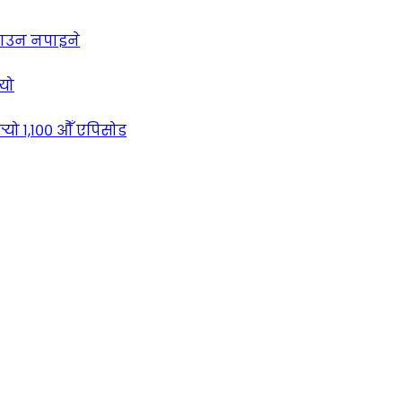
लाउन नपाइने
्यो
्‍यो १,१०० औँ एपिसोड