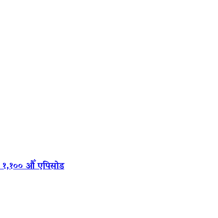
‍यो १,१०० औँ एपिसोड