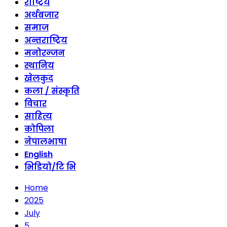
राष्ट्रिय
अर्थबजार
समाज
अन्तराष्ट्रिय
मनोरन्जन
स्थानिय
खेलकुद
कला / संस्कृति
विचार
साहित्य
कोपिला
नेपालभाषा
English
भिडियो/टि भि
Home
2025
July
5