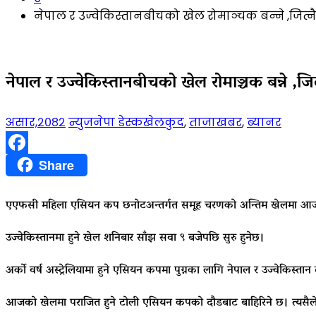
नेपाल र उज्वेकिस्तानबीचको खेल रोमाञ्चक बन्ने ,जित्न
नेपाल र उज्वेकिस्तानबीचको खेल रोमाञ्चक बन्ने ,जित
असार,२०८२
न्युजनेपा डेस्क
खेलकुद
,
ताजाखबर
,
ब्यानर
Facebook
Share
एएफसी महिला एसियन कप छनोटअन्तर्गत समूह चरणको अन्तिम खेलमा आज नेपाल
उज्वेकिस्तानमा हुने खेल शनिबार साँझ सवा ९ बजेपछि सुरु हुनेछ।
अर्को वर्ष अस्ट्रेलियामा हुने एसियन कपमा पुग्नका लागि नेपाल र उज्वेकिस्
आजको खेलमा पराजित हुने टोली एसियन कपको दौडबाट बाहिरिने छ। त्यसैले द