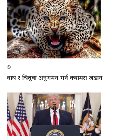
बाघ र चितुवा अनुगमन गर्न क्यामरा जडान