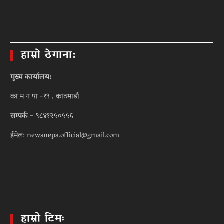
हाम्रो ठेगाना:
मुख्य कार्यालय:
का म न पा -१९ , काठमाडौं
सम्पर्क –
९८४१२५०५५६
ईमेल: newsnepa.official@gmail.com
हाम्रो टिमः