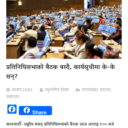
प्रतिनिधिसभाको बैठक बस्दै, कार्यसूचीमा के-के
छन्?
श्रावण,२०८२
न्युजनेपा डेस्क
ताजाखबर
,
ब्यानर
,
समाचार
Facebook
Share
काठमाडौँ- सङ्घीय संसद् प्रतिनिधिसभाको बैठक आज अपराह्न १ः०० बजे