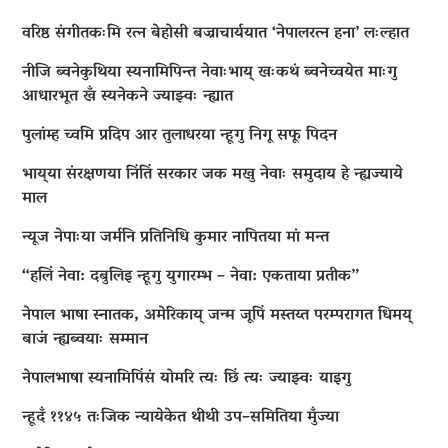
वरिष्ठ संगीतकःमि रत्न बेहोसी बज्राचार्ययात ‘नेपालरत्न हना’ लःल्हात
नीजि ब्वनेकुथिया स्यनामिपिन्त नेवाःभाय् खःकथं ब्वनेच्वयेत माःगु
आधारभूत खँ स्यनेकने ज्याझ्वः न्ह्यात
पुलांम्ह च्वमि प्रदिप आर तुलाधरया न्हूगु निगू सफू पिदन
भाय्‌या संरक्षणया निंतिं सरकार जक मखु नेवाः समुदाय हे न्ह्यज्याये
माल
न्यूज नेपाःया जर्मनि प्रतिनिधि कुमार नापितया मां मन्त
“हलिं नेवा: दबुलिइ न्हूगु युगारम्भ – नेवा: एकताया प्रतीक”
नेपाल भाषा स्नातक, अमेरिकाय् जन्म जूपिं मस्तय्त परम्परागत धिमय्
बाजं न्ह्यब्वयाः सम्मान
नेपालभाषा स्यनामिपिंसं योमरि त्यः छिं त्यः ज्याझ्वः याइगु
न्हूदँ ११४५ तःजिक न्यायेकेत थीथी उप–समितिया मुँज्या