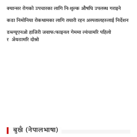
क्यान्सर रोगको उपचारका लागि निःशुल्क औषधि उपलब्ध गराइने
कडा निमोनिया रोकथामका लागि तयारी रहन अस्पतालहरुलाई निर्देशन
डब्ल्यूएनओ हाजिरी जवाफ:फाइनल गेममा ल्वंचामरि पहिलो
र अँयठामरि दोश्रो
बुखँ (नेपालभाषा)