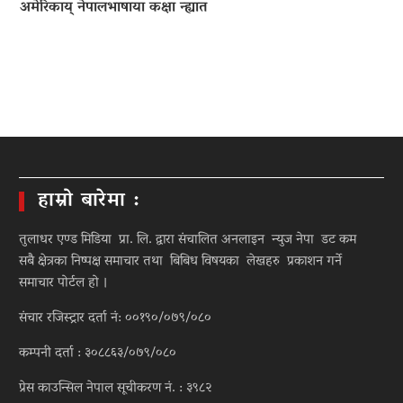
अमेरिकाय् नेपालभाषाया कक्षा न्ह्यात
हाम्रो बारेमा :
तुलाधर एण्ड मिडिया प्रा. लि. द्वारा संचालित अनलाइन न्युज नेपा डट कम
सबै क्षेत्रका निष्पक्ष समाचार तथा बिबिध विषयका लेखहरु प्रकाशन गर्ने
समाचार पोर्टल हो ।
संचार रजिस्ट्रार दर्ता नं: ००१९०/०७९/०८०
कम्पनी दर्ता : ३०८८६३/०७९/०८०
प्रेस काउन्सिल नेपाल सूचीकरण नं. : ३९८२