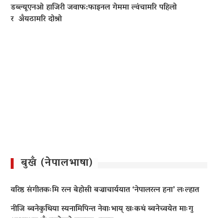
डब्ल्यूएनओ हाजिरी जवाफ:फाइनल गेममा ल्वंचामरि पहिलो
र अँयठामरि दोश्रो
बुखँ (नेपालभाषा)
वरिष्ठ संगीतकःमि रत्न बेहोसी बज्राचार्ययात ‘नेपालरत्न हना’ लःल्हात
नीजि ब्वनेकुथिया स्यनामिपिन्त नेवाःभाय् खःकथं ब्वनेच्वयेत माःगु