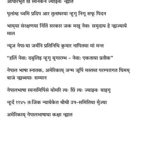
आधारभूत खँ स्यनेकने ज्याझ्वः न्ह्यात
पुलांम्ह च्वमि प्रदिप आर तुलाधरया न्हूगु निगू सफू पिदन
भाय्‌या संरक्षणया निंतिं सरकार जक मखु नेवाः समुदाय हे न्ह्यज्याये
माल
न्यूज नेपाःया जर्मनि प्रतिनिधि कुमार नापितया मां मन्त
“हलिं नेवा: दबुलिइ न्हूगु युगारम्भ – नेवा: एकताया प्रतीक”
नेपाल भाषा स्नातक, अमेरिकाय् जन्म जूपिं मस्तय्त परम्परागत धिमय्
बाजं न्ह्यब्वयाः सम्मान
नेपालभाषा स्यनामिपिंसं योमरि त्यः छिं त्यः ज्याझ्वः याइगु
न्हूदँ ११४५ तःजिक न्यायेकेत थीथी उप–समितिया मुँज्या
अमेरिकाय् नेपालभाषाया कक्षा न्ह्यात