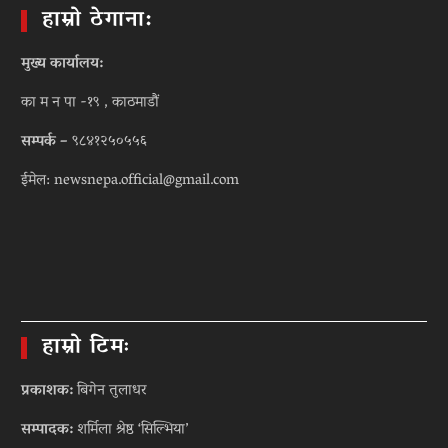
हाम्रो ठेगाना:
मुख्य कार्यालय:
का म न पा -१९ , काठमाडौं
सम्पर्क –
९८४१२५०५५६
ईमेल: newsnepa.official@gmail.com
हाम्रो टिमः
प्रकाशक:
बिगेन तुलाधर
सम्पादक:
शर्मिला श्रेष्ठ ‘सिल्भिया’