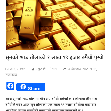
सुनको भाउ तोलाको १ लाख ९९ हजार रुपैयाँ पुग्यो
भाद्र,२०८२
न्युजनेपा डेस्क
अर्थबजार
,
ताजाखबर
,
समाचार
Facebook
Share
आज सुनको भाउ तोलामा तीन सय रुपैयाँ बढेको छ । तोलामा तीन सय
रुपैयाँले बढेर आज सुन तोलाको एक लाख ९९ हजार रुपैयाँमा कारोबार
भइरहेको नेपाल सुनचाँदी व्यवसायी महासङ्घले जनाएको छ ।