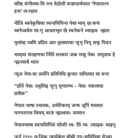
वरिष्ठ संगीतकःमि रत्न बेहोसी बज्राचार्ययात ‘नेपालरत्न
हना’ लःल्हात
नीजि ब्वनेकुथिया स्यनामिपिन्त नेवाःभाय् खःकथं
ब्वनेच्वयेत माःगु आधारभूत खँ स्यनेकने ज्याझ्वः न्ह्यात
पुलांम्ह च्वमि प्रदिप आर तुलाधरया न्हूगु निगू सफू पिदन
भाय्‌या संरक्षणया निंतिं सरकार जक मखु नेवाः समुदाय हे
न्ह्यज्याये माल
न्यूज नेपाःया जर्मनि प्रतिनिधि कुमार नापितया मां मन्त
“हलिं नेवा: दबुलिइ न्हूगु युगारम्भ – नेवा: एकताया
प्रतीक”
नेपाल भाषा स्नातक, अमेरिकाय् जन्म जूपिं मस्तय्त
परम्परागत धिमय् बाजं न्ह्यब्वयाः सम्मान
नेपालभाषा स्यनामिपिंसं योमरि त्यः छिं त्यः ज्याझ्वः याइगु
न्हूदँ ११४५ तःजिक न्यायेकेत थीथी उप–समितिया मुँज्या