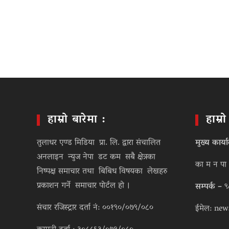
हाम्रो बारेमा :
हाम्र
तुलाधर एण्ड मिडिया प्रा. लि. द्वारा संचालित
मुख्य कार्य
अनलाइन न्युज नेपा डट कम सबै क्षेत्रका
का म न पा 
निष्पक्ष समाचार तथा बिबिध विषयका लेखहरु
प्रकाशन गर्ने समाचार पोर्टल हो ।
सम्पर्क –
९
संचार रजिस्ट्रार दर्ता नं: ००१९०/०७९/०८०
ईमेल: new