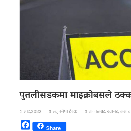
पुतलीसडकमा माइक्रोबसले ठक्कर 
भाद्र,२०८२
न्युजनेपा डेस्क
ताजाखबर
,
ब्यानर
,
समाच
Facebook
Share