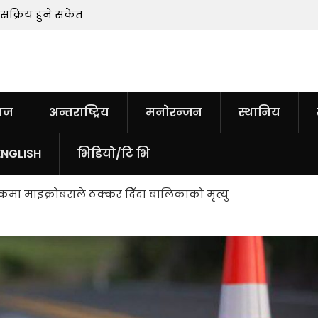
क्रिय हुने संकेत
, केही सडकमा राति
ु
माएकी महिलाको
ाज
अन्तराष्ट्रिय
मनोरन्जन
स्थानिय
ंखला ‘ख्वत्ताबाजी’
ENGLISH
भिडियो/टि भि
२०० रुपैयाँले
मा माइक्रोबसले ठक्कर दिँदा बालिकाको मृत्यु