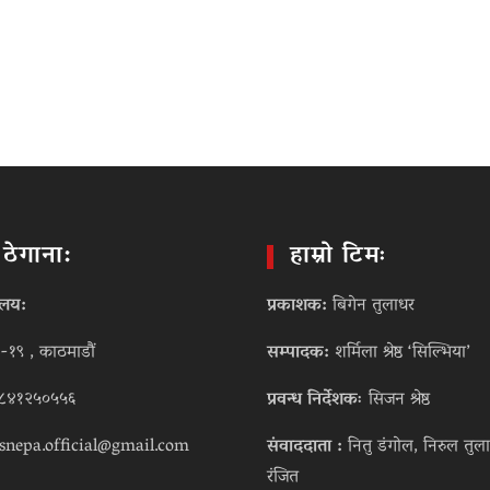
ो ठेगाना:
हाम्रो टिमः
ालय:
प्रकाशक:
बिगेन तुलाधर
-१९ , काठमाडौं
सम्पादक:
शर्मिला श्रेष्ठ ‘सिल्भिया’
८४१२५०५५६
प्रवन्ध निर्देशकः
सिजन श्रेष्ठ
snepa.official@gmail.com
संवाददाता :
नितु डंगोल, निरुल तुला
रंजित