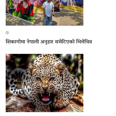
शिकागोमा नेपाली अनुहार समेटिएको भित्तेचित्र