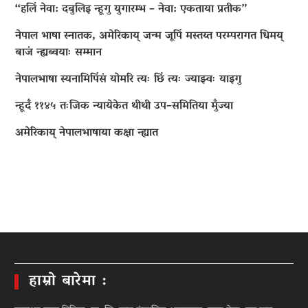
“हलिं नेवा: दबुलिइ न्हूगु युगारम्भ – नेवा: एकताया प्रतीक”
नेपाल भाषा स्नातक, अमेरिकाय् जन्म जूपिं मस्तय्त परम्परागत धिमय्
बाजं न्ह्यब्वयाः सम्मान
नेपालभाषा स्यनामिपिंसं योमरि त्यः छिं त्यः ज्याझ्वः याइगु
न्हूदँ ११४५ तःजिक न्यायेकेत थीथी उप–समितिया मुँज्या
अमेरिकाय् नेपालभाषाया कक्षा न्ह्यात
हाम्रो बारेमा :