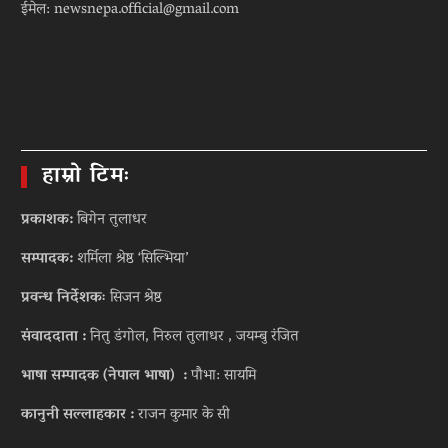
ईमेल: newsnepa.official@gmail.com
हाम्रो टिमः
प्रकाशक:
बिगेन तुलाधर
सम्पादक:
शर्मिला श्रेष्ठ ‘सिल्भिया’
प्रवन्ध निर्देशकः
सिजन श्रेष्ठ
संवाददाता :
नितु डंगोल, निरुल तुलाधर , जयम्बु रंजित
भाषा सम्पादक (नेपाल भाषा) :
पौभा: सायमि
कानुनी सल्लाहकार :
राजन कुमार के सी