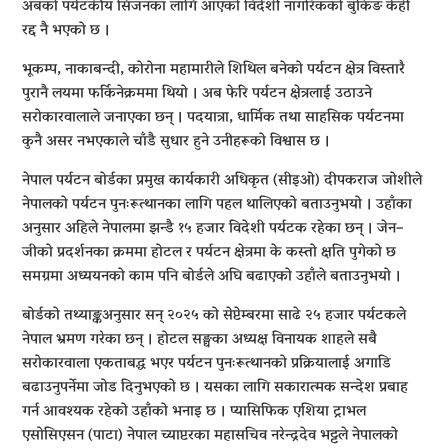
अबको पर्यटकीय सिजनका लागि आएको विदेशी नागरिकको बुकिङ केही
रद्द नै भएको छ ।
भूकम्प, नाकाबन्दी, कोरोना महामारीले शिथिल बनेको पर्यटन क्षेत्र विस्तारै
पुरानै लयमा फर्किनेक्रममा थियो । अब फेरि पर्यटन क्षेत्रलाई उठाउने
सरोकारवालाले जनाएका छन् । पदयात्रा, धार्मिक तथा साहसिक पर्यटनमा
कुनै असर नभएकाले चाँडै सुधार हुने उनीहरूको विश्वास छ ।
नेपाल पर्यटन बोर्डका प्रमुख कार्यकारी अधिकृत (सीइओ) दीपकराज जोशीले
नेपालको पर्यटन पुनःरूत्थानका लागि पहल थालिएको बताउनुभयो । उहाँका
अनुसार अहिले नेपालमा झन्डै १५ हजार विदेशी पर्यटक रहेका छन् । जेन–
जीको प्रदर्शनका क्रममा होटल र पर्यटन क्षेत्रमा के कस्तो क्षति पुगेको छ
समग्रमा अध्ययनको काम पनि बोर्डले अघि बढाएको उहाँले बताउनुभयो ।
बोर्डको तथ्याङ्कअनुसार सन् २०२५ को सेप्टेम्बरमा साढे २५ हजार पर्यटकले
नेपाल भ्रमण गरेका छन् । होटल सङ्घका अध्यक्ष विनायक शाहले सबै
सरोकारवाला एकताबद्ध भएर पर्यटन पुनःरूत्थानको प्रक्रियालाई अगाडि
बढाउनुपर्नेमा जोड दिनुभएको छ । यसका लागि सकारात्मक सन्देश प्रबाह
गर्न आवश्यक रहेको उहाँको भनाइ छ । प्यासिफिक एशिया ट्राभल
एसोसिएसन (पाटा) नेपाल च्याप्टरका महासचिव नरेन्द्रदेव भट्टले नेपालको