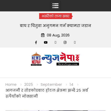
भर्खरैको ताजा खबर
बाघ र चितुवा अनुगमन गर्न क्यामरा जडान
08 Aug, 2026
Facebook
YouTube
tiktok
instagram
threads
Skip
to
content
Home
2025
September
14
आगजनी र तोडफोडबाट होटल क्षेत्रमा झन्डै २५ अर्ब
रुपैयाँको नोक्सानी