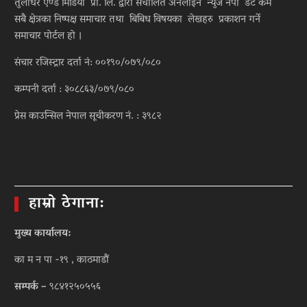
तुलाधर एण्ड मिडिया प्रा. लि. द्वारा संचालित अनलाइन न्युज नेपा डट कम
सबै क्षेत्रका निष्पक्ष समाचार तथा बिबिध विषयका लेखहरु प्रकाशन गर्ने
समाचार पोर्टल हो ।
संचार रजिस्ट्रार दर्ता नं: ००१९०/०७९/०८०
कम्पनी दर्ता : ३०८८६३/०७९/०८०
प्रेस काउन्सिल नेपाल सूचीकरण नं. : ३९८२
हाम्रो ठेगाना:
मुख्य कार्यालय:
का म न पा -१९ , काठमाडौं
सम्पर्क –
९८४१२५०५५६