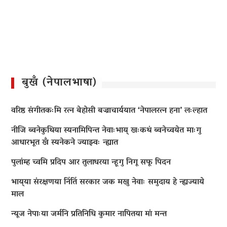
बुखँ (नेपालभाषा)
वरिष्ठ संगीतकःमि रत्न बेहोसी बज्राचार्ययात ‘नेपालरत्न हना’ लःल्हात
नीजि ब्वनेकुथिया स्यनामिपिन्त नेवाःभाय् खःकथं ब्वनेच्वयेत माःगु
आधारभूत खँ स्यनेकने ज्याझ्वः न्ह्यात
पुलांम्ह च्वमि प्रदिप आर तुलाधरया न्हूगु निगू सफू पिदन
भाय्‌या संरक्षणया निंतिं सरकार जक मखु नेवाः समुदाय हे न्ह्यज्याये
माल
न्यूज नेपाःया जर्मनि प्रतिनिधि कुमार नापितया मां मन्त