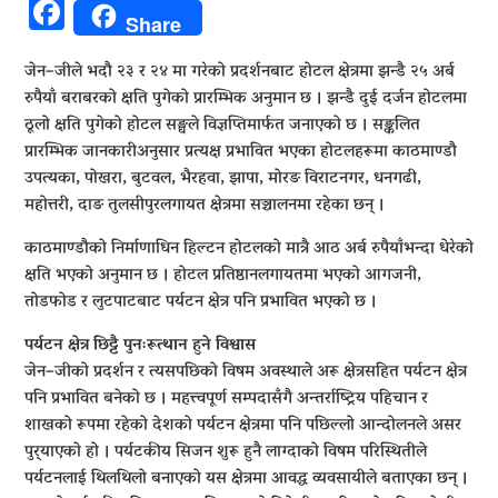
Facebook
Share
जेन–जीले भदौ २३ र २४ मा गरेको प्रदर्शनबाट होटल क्षेत्रमा झन्डै २५ अर्ब
रुपैयाँ बराबरको क्षति पुगेको प्रारम्भिक अनुमान छ । झन्डै दुई दर्जन होटलमा
ठूलो क्षति पुगेको होटल सङ्घले विज्ञप्तिमार्फत जनाएको छ । सङ्कलित
प्रारम्भिक जानकारीअनुसार प्रत्यक्ष प्रभावित भएका होटलहरूमा काठमाण्डौ
उपत्यका, पोखरा, बुटवल, भैरहवा, झापा, मोरङ विराटनगर, धनगढी,
महोत्तरी, दाङ तुलसीपुरलगायत क्षेत्रमा सञ्चालनमा रहेका छन् ।
काठमाण्डौको निर्माणाधिन हिल्टन होटलको मात्रै आठ अर्ब रुपैयाँभन्दा धेरेको
क्षति भएको अनुमान छ । होटल प्रतिष्ठानलगायतमा भएको आगजनी,
तोडफोड र लुटपाटबाट पर्यटन क्षेत्र पनि प्रभावित भएको छ ।
पर्यटन क्षेत्र छिट्टै पुनःरूत्थान हुने विश्वास
जेन–जीको प्रदर्शन र त्यसपछिको विषम अवस्थाले अरू क्षेत्रसहित पर्यटन क्षेत्र
पनि प्रभावित बनेको छ । महत्त्वपूर्ण सम्पदासँगै अन्तर्राष्ट्रिय पहिचान र
शाखको रूपमा रहेको देशको पर्यटन क्षेत्रमा पनि पछिल्लो आन्दोलनले असर
पुर्‍याएकाे हो । पर्यटकीय सिजन शुरू हुनै लाग्दाको विषम परिस्थितीले
पर्यटनलाई थिलथिलो बनाएको यस क्षेत्रमा आवद्ध व्यवसायीले बताएका छन् ।