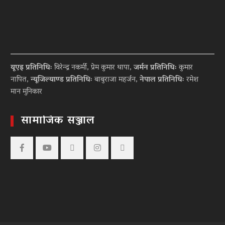
यूएइ प्रतिनिधिः
विरेन्द्र नकर्मी, प्रेम कुमार थापा,
जर्मन प्रतिनिधिः
कुमार
नापित,
न्यूजिल्याण्ड प्रतिनिधिः
बाबुराजा महर्जन,
नेपाल प्रतिनिधिः
रमेश
मान मुनिकार
सामाजिक सञ्जाल
Facebook
YouTube
tiktok
instagram
threads