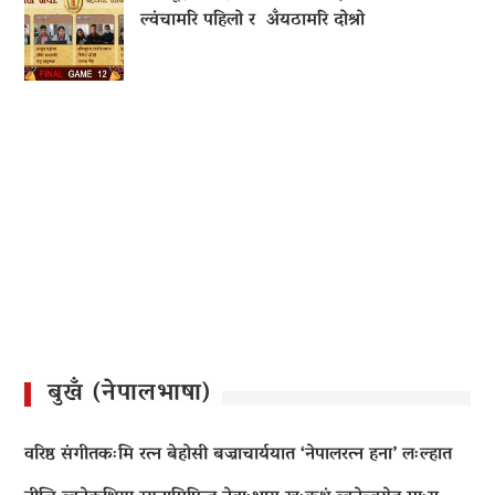
ल्वंचामरि पहिलो र अँयठामरि दोश्रो
बुखँ (नेपालभाषा)
वरिष्ठ संगीतकःमि रत्न बेहोसी बज्राचार्ययात ‘नेपालरत्न हना’ लःल्हात