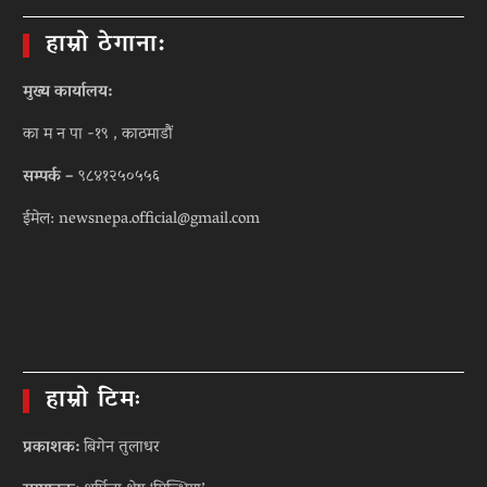
हाम्रो ठेगाना:
मुख्य कार्यालय:
का म न पा -१९ , काठमाडौं
सम्पर्क –
९८४१२५०५५६
ईमेल: newsnepa.official@gmail.com
हाम्रो टिमः
प्रकाशक:
बिगेन तुलाधर