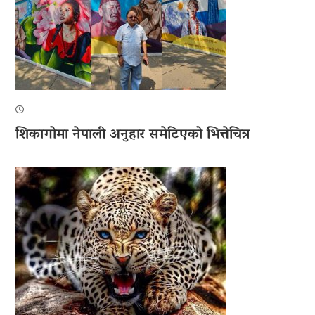
शिकागोमा नेपाली अनुहार समेटिएको भित्तेचित्र