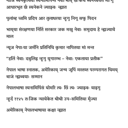
नीजि ब्वनेकुथिया स्यनामिपिन्त नेवाःभाय् खःकथं ब्वनेच्वयेत माःगु
आधारभूत खँ स्यनेकने ज्याझ्वः न्ह्यात
पुलांम्ह च्वमि प्रदिप आर तुलाधरया न्हूगु निगू सफू पिदन
भाय्‌या संरक्षणया निंतिं सरकार जक मखु नेवाः समुदाय हे न्ह्यज्याये
माल
न्यूज नेपाःया जर्मनि प्रतिनिधि कुमार नापितया मां मन्त
“हलिं नेवा: दबुलिइ न्हूगु युगारम्भ – नेवा: एकताया प्रतीक”
नेपाल भाषा स्नातक, अमेरिकाय् जन्म जूपिं मस्तय्त परम्परागत धिमय्
बाजं न्ह्यब्वयाः सम्मान
नेपालभाषा स्यनामिपिंसं योमरि त्यः छिं त्यः ज्याझ्वः याइगु
न्हूदँ ११४५ तःजिक न्यायेकेत थीथी उप–समितिया मुँज्या
अमेरिकाय् नेपालभाषाया कक्षा न्ह्यात