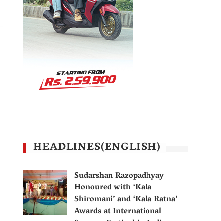
HEADLINES(ENGLISH)
Sudarshan Razopadhyay
Honoured with ‘Kala
Shiromani’ and ‘Kala Ratna’
Awards at International