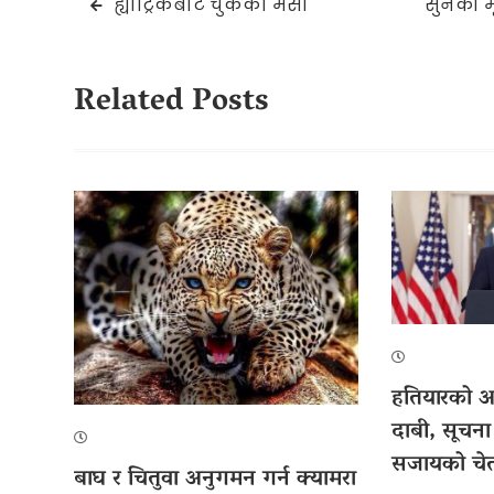
Post
ह्याट्रिकबाट चुकेका मेसी
सुनको मू
navigation
Related Posts
हतियारको अभ
दाबी, सूचना
सजायको चे
बाघ र चितुवा अनुगमन गर्न क्यामरा