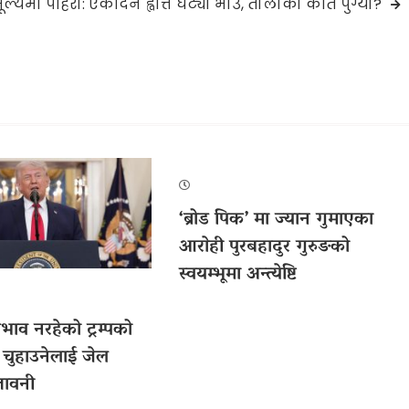
ल्यमा पहिरो: एकैदिन ह्वात्तै घट्यो भाउ, तोलाको कति पुग्यो?
‘ब्रोड पिक’ मा ज्यान गुमाएका
आराेही पुरबहादुर गुरुङको
स्वयम्भूमा अन्त्येष्टि
ाव नरहेको ट्रम्पको
 चुहाउनेलाई जेल
तावनी