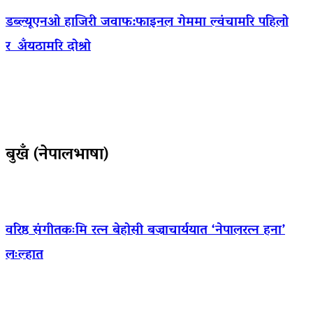
डब्ल्यूएनओ हाजिरी जवाफ:फाइनल गेममा ल्वंचामरि पहिलो
र अँयठामरि दोश्रो
बुखँ (नेपालभाषा)
वरिष्ठ संगीतकःमि रत्न बेहोसी बज्राचार्ययात ‘नेपालरत्न हना’
लःल्हात