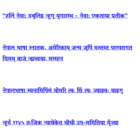
“हलिं नेवा: दबुलिइ न्हूगु युगारम्भ – नेवा: एकताया प्रतीक”
नेपाल भाषा स्नातक, अमेरिकाय् जन्म जूपिं मस्तय्त परम्परागत
धिमय् बाजं न्ह्यब्वयाः सम्मान
नेपालभाषा स्यनामिपिंसं योमरि त्यः छिं त्यः ज्याझ्वः याइगु
न्हूदँ ११४५ तःजिक न्यायेकेत थीथी उप–समितिया मुँज्या