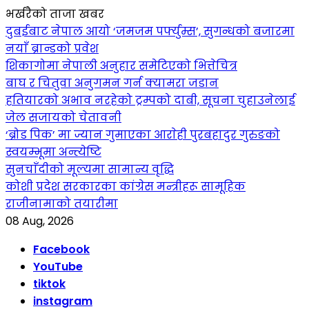
भर्खरैको ताजा खबर
दुबईबाट नेपाल आयो ‘जमजम पर्फ्युम्स’, सुगन्धको बजारमा
नयाँ ब्रान्डको प्रवेश
शिकागोमा नेपाली अनुहार समेटिएको भित्तेचित्र
बाघ र चितुवा अनुगमन गर्न क्यामरा जडान
हतियारको अभाव नरहेको ट्रम्पको दाबी, सूचना चुहाउनेलाई
जेल सजायको चेतावनी
‘ब्रोड पिक’ मा ज्यान गुमाएका आराेही पुरबहादुर गुरुङको
स्वयम्भूमा अन्त्येष्टि
सुनचाँदीको मूल्यमा सामान्य वृद्धि
कोशी प्रदेश सरकारका कांग्रेस मन्त्रीहरू सामूहिक
राजीनामाको तयारीमा
08 Aug, 2026
Facebook
YouTube
tiktok
instagram