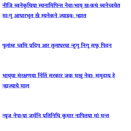
नीजि ब्वनेकुथिया स्यनामिपिन्त नेवाःभाय् खःकथं ब्वनेच्वयेत
माःगु आधारभूत खँ स्यनेकने ज्याझ्वः न्ह्यात
पुलांम्ह च्वमि प्रदिप आर तुलाधरया न्हूगु निगू सफू पिदन
भाय्‌या संरक्षणया निंतिं सरकार जक मखु नेवाः समुदाय हे
न्ह्यज्याये माल
न्यूज नेपाःया जर्मनि प्रतिनिधि कुमार नापितया मां मन्त