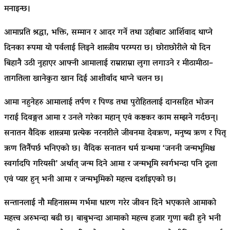
मनाइन्छ।
आमाप्रति श्रद्धा, भक्ति, सम्मान र आदर गर्ने तथा उहाँबाट आर्शिवाद थाप्ने
दिनका रूपमा यो पर्वलाई लिइने शास्त्रीय परम्परा छ। छोराछोरीले यो दिन
बिहानै उठी नुहाएर आफ्नी आमालाई राम्राराम्रा लुगा लगाउने र मीठामीठा–
तागतिला खानेकुरा खान दिई आशीर्वाद थाप्ने चलन छ।
आमा नहुनेहरु आमालाई तर्पण र पिण्ड तथा पुरोहितलाई दानसहित भोजन
गराई दिवङ्गत आमा र उनले गरेका महान् एवं कष्टकर काम सम्झने गर्दछन्।
सनातन वैदिक शास्त्रमा प्रत्येक नरनारीले जीवनमा देवऋण, मनुष्य ऋण र पितृ
ऋण तिर्नैपर्छ भनिएको छ। वैदिक सनातन धर्म ग्रन्थमा ‘जननी जन्मभूमिश्च
स्वर्गादपि गरियसी’ अर्थात् जन्म दिने आमा र जन्मभूमि स्वर्गभन्दा पनि ठूला
एवं प्यार हुन् भनी आमा र जन्मभूमिको महत्त्व दर्शाइएको छ।
सन्तानलाई नौ महिनासम्म गर्भमा धारण गरेर जीवन दिने भएकाले आमाको
महत्त्व अरुभन्दा बढी छ। बाबुभन्दा आमाको महत्त्व हजार गुणा बढी हुने भनी