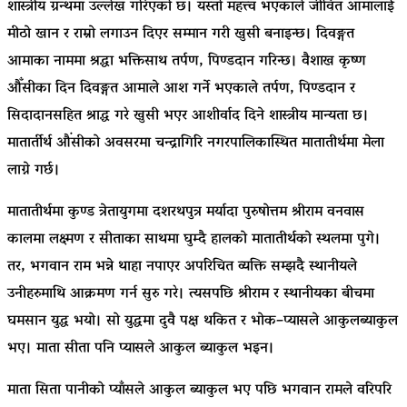
शास्त्रीय ग्रन्थमा उल्लेख गरिएको छ। यस्तो महत्त्व भएकाले जीवित आमालाई
मीठो खान र राम्रो लगाउन दिएर सम्मान गरी खुसी बनाइन्छ। दिवङ्गत
आमाका नाममा श्रद्धा भक्तिसाथ तर्पण, पिण्डदान गरिन्छ। वैशाख कृष्ण
औँसीका दिन दिवङ्गत आमाले आश गर्ने भएकाले तर्पण, पिण्डदान र
सिदादानसहित श्राद्ध गरे खुसी भएर आशीर्वाद दिने शास्त्रीय मान्यता छ।
मातार्तीर्थ औंसीको अवसरमा चन्द्रागिरि नगरपालिकास्थित मातातीर्थमा मेला
लाग्ने गर्छ।
मातातीर्थमा कुण्ड त्रेतायुगमा दशरथपुत्र मर्यादा पुरुषोत्तम श्रीराम वनवास
कालमा लक्ष्मण र सीताका साथमा घुम्दै हालको मातातीर्थको स्थलमा पुगे।
तर, भगवान राम भन्ने थाहा नपाएर अपरिचित व्यक्ति सम्झदै स्थानीयले
उनीहरुमाथि आक्रमण गर्न सुरु गरे। त्यसपछि श्रीराम र स्थानीयका बीचमा
घमसान युद्ध भयो। सो युद्धमा दुवै पक्ष थकित र भोक–प्यासले आकुलब्याकुल
भए। माता सीता पनि प्यासले आकुल ब्याकुल भइन।
माता सिता पानीको प्याँसले आकुल ब्याकुल भए पछि भगवान रामले वरिपरि