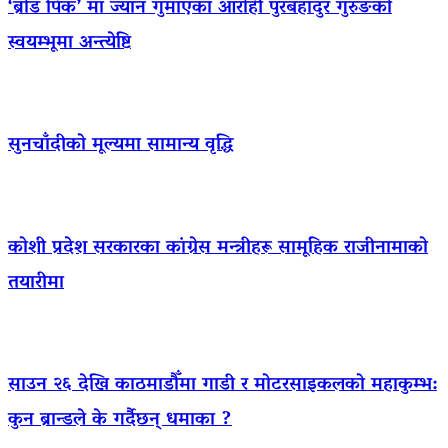
‘ब्रोड पिक’ मा ज्यान गुमाएका आराेही पुरबहादुर गुरुङको
स्वयम्भूमा अन्त्येष्टि
सुनचाँदीको मूल्यमा सामान्य वृद्धि
कोशी प्रदेश सरकारका कांग्रेस मन्त्रीहरू सामूहिक राजीनामाको
तयारीमा
साउन २६ देखि काठमाडौँमा गाडी र मोटरसाइकलको महाकुम्भ:
कुन ब्रान्डले के गर्दैछन् धमाका ?