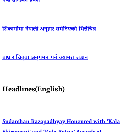
नयाँ ब्रान्डको प्रवेश
शिकागोमा नेपाली अनुहार समेटिएको भित्तेचित्र
बाघ र चितुवा अनुगमन गर्न क्यामरा जडान
Headlines(English)
Sudarshan Razopadhyay Honoured with ‘Kala