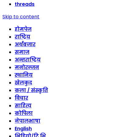
threads
Skip to content
होमपेज
राष्ट्रिय
अर्थबजार
समाज
अन्तराष्ट्रिय
मनोरन्जन
स्थानिय
खेलकुद
कला / संस्कृति
विचार
साहित्य
कोपिला
नेपालभाषा
English
भिडियो/टि भि