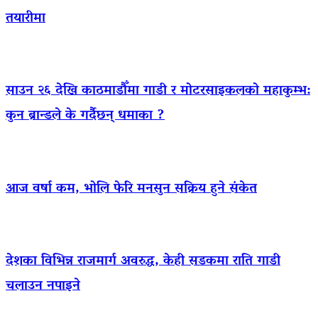
तयारीमा
साउन २६ देखि काठमाडौँमा गाडी र मोटरसाइकलको महाकुम्भ:
कुन ब्रान्डले के गर्दैछन् धमाका ?
आज वर्षा कम, भोलि फेरि मनसुन सक्रिय हुने संकेत
देशका विभिन्न राजमार्ग अवरुद्ध, केही सडकमा राति गाडी
चलाउन नपाइने