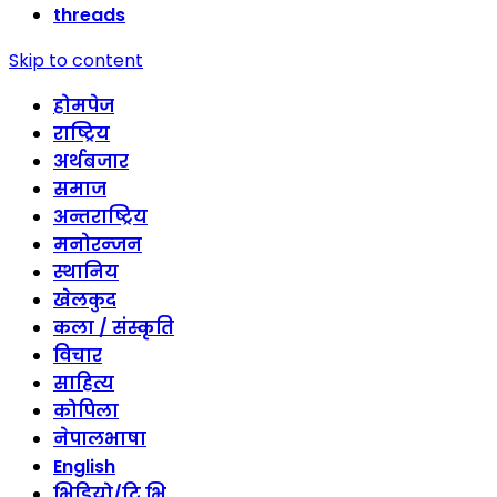
threads
Skip to content
होमपेज
राष्ट्रिय
अर्थबजार
समाज
अन्तराष्ट्रिय
मनोरन्जन
स्थानिय
खेलकुद
कला / संस्कृति
विचार
साहित्य
कोपिला
नेपालभाषा
English
भिडियो/टि भि