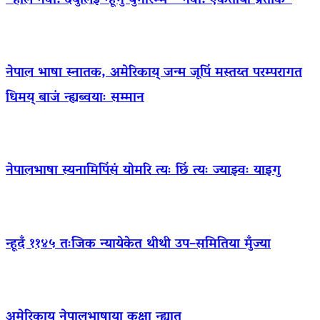
“हलिं नेवा: दबुलिइ न्हूगु युगारम्भ – नेवा: एकताया प्रतीक”
नेपाल भाषा स्नातक, अमेरिकाय् जन्म जूपिं मस्तय्त परम्परागत
धिमय् बाजं न्ह्यब्वयाः सम्मान
नेपालभाषा स्यनामिपिंसं योमरि त्यः छिं त्यः ज्याझ्वः याइगु
न्हूदँ ११४५ तःजिक न्यायेकेत थीथी उप–समितिया मुँज्या
अमेरिकाय् नेपालभाषाया कक्षा न्ह्यात