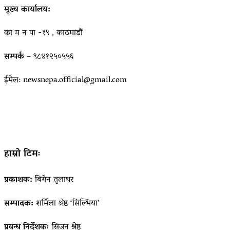
मुख्य कार्यालय:
का म न पा -१९ , काठमाडौं
सम्पर्क –
९८४१२५०५५६
ईमेल: newsnepa.official@gmail.com
हाम्रो टिमः
प्रकाशक:
बिगेन तुलाधर
सम्पादक:
शर्मिला श्रेष्ठ ‘सिल्भिया’
प्रवन्ध निर्देशकः
सिजन श्रेष्ठ