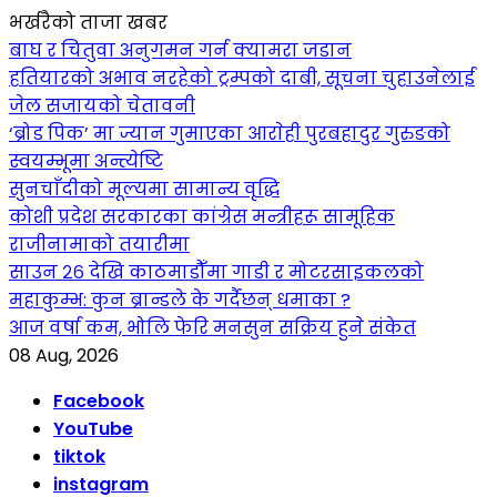
भर्खरैको ताजा खबर
बाघ र चितुवा अनुगमन गर्न क्यामरा जडान
हतियारको अभाव नरहेको ट्रम्पको दाबी, सूचना चुहाउनेलाई
जेल सजायको चेतावनी
‘ब्रोड पिक’ मा ज्यान गुमाएका आराेही पुरबहादुर गुरुङको
स्वयम्भूमा अन्त्येष्टि
सुनचाँदीको मूल्यमा सामान्य वृद्धि
कोशी प्रदेश सरकारका कांग्रेस मन्त्रीहरू सामूहिक
राजीनामाको तयारीमा
साउन २६ देखि काठमाडौँमा गाडी र मोटरसाइकलको
महाकुम्भ: कुन ब्रान्डले के गर्दैछन् धमाका ?
आज वर्षा कम, भोलि फेरि मनसुन सक्रिय हुने संकेत
08 Aug, 2026
Facebook
YouTube
tiktok
instagram