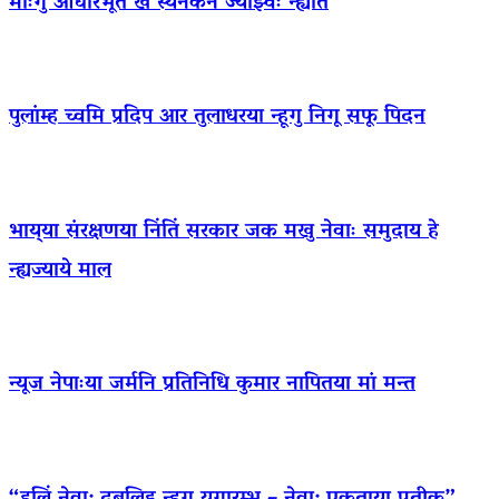
माःगु आधारभूत खँ स्यनेकने ज्याझ्वः न्ह्यात
पुलांम्ह च्वमि प्रदिप आर तुलाधरया न्हूगु निगू सफू पिदन
भाय्‌या संरक्षणया निंतिं सरकार जक मखु नेवाः समुदाय हे
न्ह्यज्याये माल
न्यूज नेपाःया जर्मनि प्रतिनिधि कुमार नापितया मां मन्त