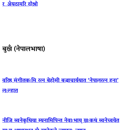
र अँयठामरि दोश्रो
बुखँ (नेपालभाषा)
वरिष्ठ संगीतकःमि रत्न बेहोसी बज्राचार्ययात ‘नेपालरत्न हना’
लःल्हात
नीजि ब्वनेकुथिया स्यनामिपिन्त नेवाःभाय् खःकथं ब्वनेच्वयेत