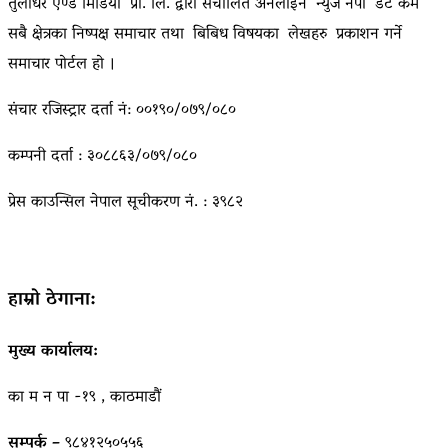
तुलाधर एण्ड मिडिया प्रा. लि. द्वारा संचालित अनलाइन न्युज नेपा डट कम
सबै क्षेत्रका निष्पक्ष समाचार तथा बिबिध विषयका लेखहरु प्रकाशन गर्ने
समाचार पोर्टल हो ।
संचार रजिस्ट्रार दर्ता नं: ००१९०/०७९/०८०
कम्पनी दर्ता : ३०८८६३/०७९/०८०
प्रेस काउन्सिल नेपाल सूचीकरण नं. : ३९८२
हाम्रो ठेगाना:
मुख्य कार्यालय:
का म न पा -१९ , काठमाडौं
सम्पर्क –
९८४१२५०५५६