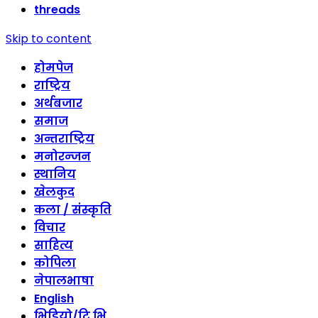
threads
Skip to content
होमपेज
राष्ट्रिय
अर्थबजार
समाज
अन्तराष्ट्रिय
मनोरन्जन
स्थानिय
खेलकुद
कला / संस्कृति
विचार
साहित्य
कोपिला
नेपालभाषा
English
भिडियो/टि भि