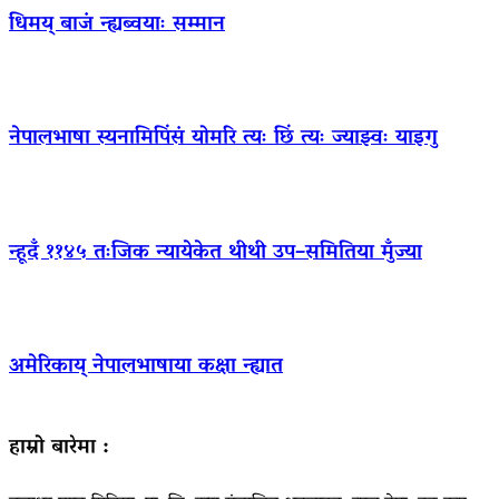
धिमय् बाजं न्ह्यब्वयाः सम्मान
नेपालभाषा स्यनामिपिंसं योमरि त्यः छिं त्यः ज्याझ्वः याइगु
न्हूदँ ११४५ तःजिक न्यायेकेत थीथी उप–समितिया मुँज्या
अमेरिकाय् नेपालभाषाया कक्षा न्ह्यात
हाम्रो बारेमा :