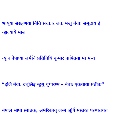
भाय्‌या संरक्षणया निंतिं सरकार जक मखु नेवाः समुदाय हे
न्ह्यज्याये माल
न्यूज नेपाःया जर्मनि प्रतिनिधि कुमार नापितया मां मन्त
“हलिं नेवा: दबुलिइ न्हूगु युगारम्भ – नेवा: एकताया प्रतीक”
नेपाल भाषा स्नातक, अमेरिकाय् जन्म जूपिं मस्तय्त परम्परागत