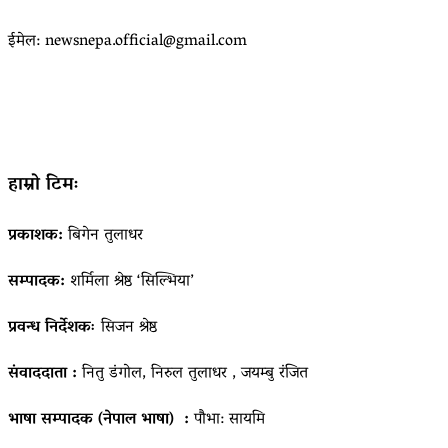
ईमेल: newsnepa.official@gmail.com
हाम्रो टिमः
प्रकाशक:
बिगेन तुलाधर
सम्पादक:
शर्मिला श्रेष्ठ ‘सिल्भिया’
प्रवन्ध निर्देशकः
सिजन श्रेष्ठ
संवाददाता :
नितु डंगोल, निरुल तुलाधर , जयम्बु रंजित
भाषा सम्पादक (नेपाल भाषा) :
पौभा: सायमि