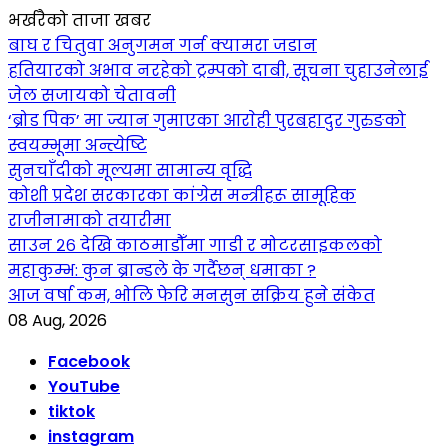
भर्खरैको ताजा खबर
बाघ र चितुवा अनुगमन गर्न क्यामरा जडान
हतियारको अभाव नरहेको ट्रम्पको दाबी, सूचना चुहाउनेलाई
जेल सजायको चेतावनी
‘ब्रोड पिक’ मा ज्यान गुमाएका आराेही पुरबहादुर गुरुङको
स्वयम्भूमा अन्त्येष्टि
सुनचाँदीको मूल्यमा सामान्य वृद्धि
कोशी प्रदेश सरकारका कांग्रेस मन्त्रीहरू सामूहिक
राजीनामाको तयारीमा
साउन २६ देखि काठमाडौँमा गाडी र मोटरसाइकलको
महाकुम्भ: कुन ब्रान्डले के गर्दैछन् धमाका ?
आज वर्षा कम, भोलि फेरि मनसुन सक्रिय हुने संकेत
08 Aug, 2026
Facebook
YouTube
tiktok
instagram