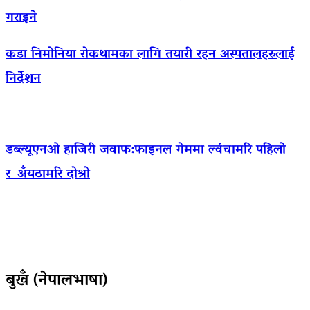
गराइने
कडा निमोनिया रोकथामका लागि तयारी रहन अस्पतालहरुलाई
निर्देशन
डब्ल्यूएनओ हाजिरी जवाफ:फाइनल गेममा ल्वंचामरि पहिलो
र अँयठामरि दोश्रो
बुखँ (नेपालभाषा)