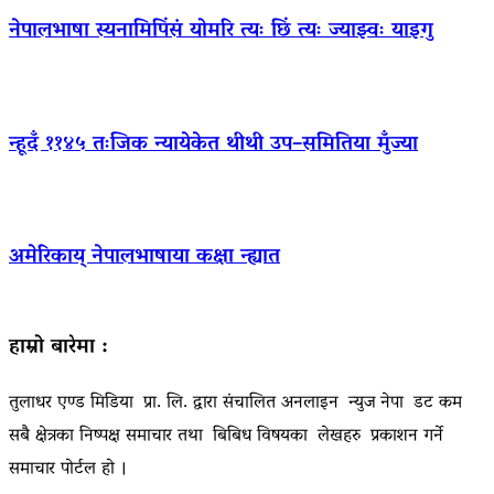
नेपालभाषा स्यनामिपिंसं योमरि त्यः छिं त्यः ज्याझ्वः याइगु
न्हूदँ ११४५ तःजिक न्यायेकेत थीथी उप–समितिया मुँज्या
अमेरिकाय् नेपालभाषाया कक्षा न्ह्यात
हाम्रो बारेमा :
तुलाधर एण्ड मिडिया प्रा. लि. द्वारा संचालित अनलाइन न्युज नेपा डट कम
सबै क्षेत्रका निष्पक्ष समाचार तथा बिबिध विषयका लेखहरु प्रकाशन गर्ने
समाचार पोर्टल हो ।