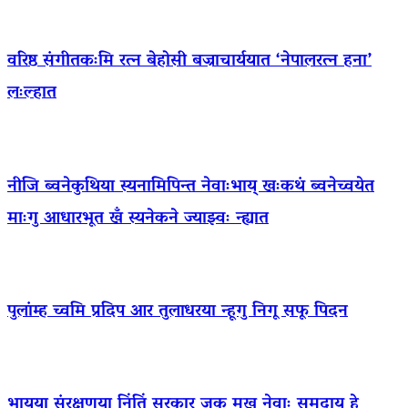
वरिष्ठ संगीतकःमि रत्न बेहोसी बज्राचार्ययात ‘नेपालरत्न हना’
लःल्हात
नीजि ब्वनेकुथिया स्यनामिपिन्त नेवाःभाय् खःकथं ब्वनेच्वयेत
माःगु आधारभूत खँ स्यनेकने ज्याझ्वः न्ह्यात
पुलांम्ह च्वमि प्रदिप आर तुलाधरया न्हूगु निगू सफू पिदन
भाय्‌या संरक्षणया निंतिं सरकार जक मखु नेवाः समुदाय हे