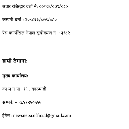
संचार रजिस्ट्रार दर्ता नं: ००१९०/०७९/०८०
कम्पनी दर्ता : ३०८८६३/०७९/०८०
प्रेस काउन्सिल नेपाल सूचीकरण नं. : ३९८२
हाम्रो ठेगाना:
मुख्य कार्यालय:
का म न पा -१९ , काठमाडौं
सम्पर्क –
९८४१२५०५५६
ईमेल: newsnepa.official@gmail.com