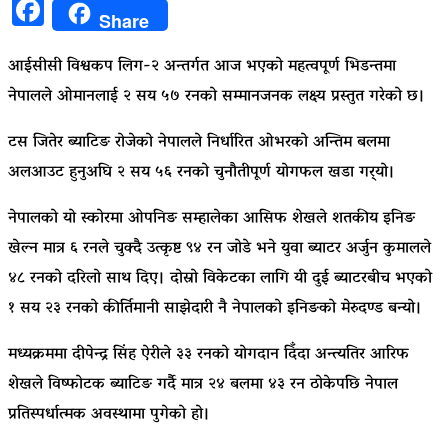
Facebook
Share
आईसीसी विश्वकप लिग-२ अन्तर्गत आज भएको महत्वपूर्ण भिडन्तमा
नेपालले ओमानलाई २ सय ५७ रनको सम्मानजनक लक्ष्य प्रस्तुत गरेको छ।
टस जितेर ब्याटिङ रोजेको नेपालले निर्धारित ओभरको अन्तिम बलमा
अलआउट हुनुअघि २ सय ५६ रनको चुनौतीपूर्ण योगफल खडा गर्‍यो।
नेपालको यो स्कोरमा ओपनिङ सम्हालेका आसिफ शेखले शतकीय इनिङ
खेल्न मात्र ६ रनले चुक्दै उत्कृष्ट ९४ रन जोडे भने युवा ब्याटर अर्जुन कुमालले
४८ रनको दरिलो साथ दिए। दोस्रो विकेटका लागि यी दुई ब्याटरबीच भएको
१ सय २३ रनको कीर्तिमानी साझेदारी नै नेपालको इनिङको मेरुदण्ड बन्यो।
मध्यक्रममा दीपेन्द्र सिंह ऐरीले ३३ रनको योगदान दिँदा अन्त्यतिर आरिफ
शेखले विष्फोटक ब्याटिङ गर्दै मात्र २४ बलमा ४३ रन ठोकेपछि नेपाल
प्रतिस्पर्धात्मक अवस्थामा पुगेको हो।