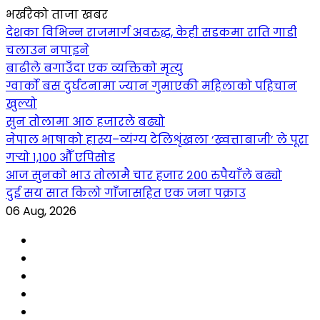
भर्खरैको ताजा खबर
देशका विभिन्न राजमार्ग अवरुद्ध, केही सडकमा राति गाडी
चलाउन नपाइने
बाढीले बगाउँदा एक व्यक्तिको मृत्यु
ग्वार्को बस दुर्घटनामा ज्यान गुमाएकी महिलाको पहिचान
खुल्यो
सुन तोलामा आठ हजारले बढ्यो
नेपाल भाषाको हास्य–व्यंग्य टेलिशृंखला ‘ख्वत्ताबाजी’ ले पूरा
गर्‍यो १,१०० औँ एपिसोड
आज सुनको भाउ तोलामै चार हजार २०० रुपैयाँले बढ्यो
दुई सय सात किलो गाँजासहित एक जना पक्राउ
06 Aug, 2026
Facebook
YouTube
tiktok
instagram
threads