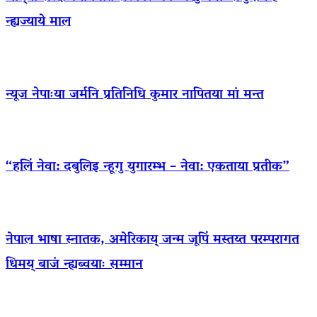
न्ह्यज्याये माल
न्यूज नेपाःया जर्मनि प्रतिनिधि कुमार नापितया मां मन्त
“हलिं नेवा: दबुलिइ न्हूगु युगारम्भ – नेवा: एकताया प्रतीक”
नेपाल भाषा स्नातक, अमेरिकाय् जन्म जूपिं मस्तय्त परम्परागत
धिमय् बाजं न्ह्यब्वयाः सम्मान