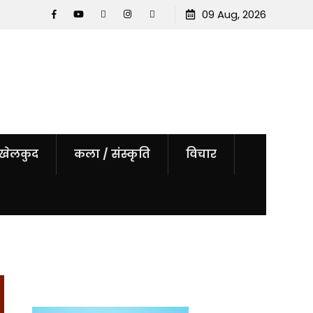
त्र
बाघ र चितुवा अनुगमन गर्न क्यामरा जडान
09 Aug, 2026
Facebook
YouTube
tiktok
instagram
threads
खेलकुद
कला / संस्कृति
विचार