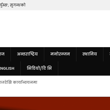
ुम्स’, सुगन्धको
शिकागोमा नेपाली अनुहार समेटिएको भित्तेचि
ाज
अन्तराष्ट्रिय
मनोरन्जन
स्थानिय
ENGLISH
भिडियो/टि भि
आजदेखि कार्यान्वयनमा