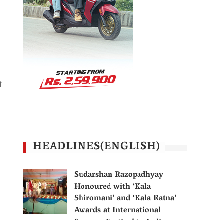
ो
HEADLINES(ENGLISH)
Sudarshan Razopadhyay
Honoured with ‘Kala
Shiromani’ and ‘Kala Ratna’
Awards at International