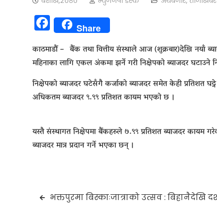
बैशाख,२०८०
न्युजनेपा डेस्क
अर्थबजार
,
ताजाखबर
Facebook
Share
काठमाडौं – बैंक तथा वित्तीय संस्थाले आज (शुक्रबार)देखि नयाँ ब
महिनाका लागि एकल अंकमा झर्ने गरी निक्षेपको ब्याजदर घटाउने नि
निक्षेपको ब्याजदर घटेसँगै कर्जाको ब्याजदर समेत केही प्रतिशत घट्
अधिकतम ब्याजदर ९.९९ प्रतिशत कायम भएको छ ।
यस्तै संस्थागत निक्षेपमा बैंकहरुले ७.९९ प्रतिशत ब्याजदर कायम ग
ब्याजदर मात्र प्रदान गर्ने भएका छन् ।
Post
भक्तपुरमा बिस्काःजात्राको उत्सव : बिहानैदेखि दर
navigation