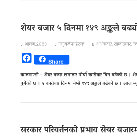
शेयर बजार ५ दिनमा १४९ अङ्कले बढ्याे
श्रावण,२०८३
न्युजनेपा डेस्क
अर्थबजार
,
ताजाखबर
,
ब
Facebook
Share
काठमाण्डाै – शेयर बजार लगातार पाँचौँ कारोबार दिन बढेको छ । श
पुगेको छ । ५ कारोबार दिनमा नेप्से १४९ अङ्कले बढेको छ । आज म
सरकार परिवर्तनको प्रभाव सेयर बजार