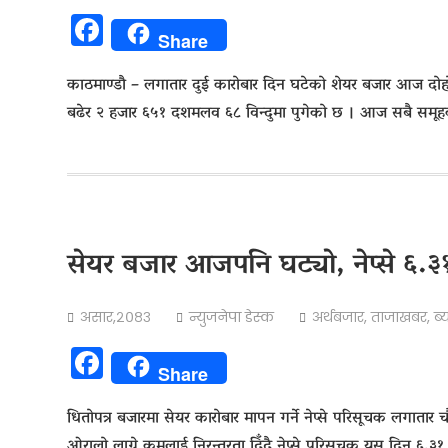
Facebook
Share
काठमाण्डाै – लगातार दुई कारोबार दिन घटेको शेयर बजार आज दो
बढेर २ हजार ६५१ दशमलव ६८ विन्दुमा पुगेको छ । आज सबै समूह
सेयर बजार आजपनि घट्याे, नेप्से ६.३
असार,२०८३
न्युजनेपा डेस्क
अर्थबजार
,
ताजाखबर
,
ब्
Facebook
Share
धितोपत्र बजारमा सेयर कारोबार मापन गर्ने नेप्से परिसूचक लगातार
ओरालो लाग्ने क्रमलाई निरन्तरता दिँदै नेप्से परिसूचक यस दिन ६