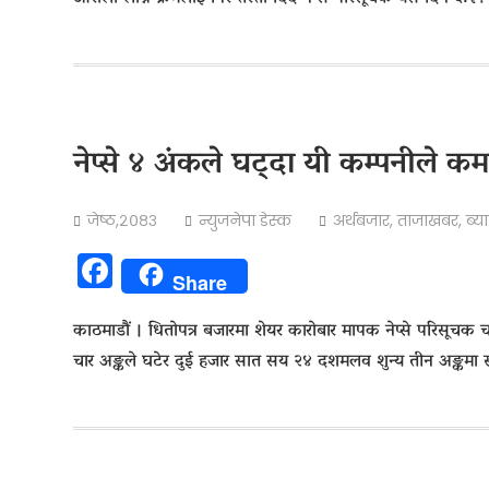
नेप्से ४ अंकले घट्दा यी कम्पनीले क
जेष्ठ,२०८३
न्युजनेपा डेस्क
अर्थबजार
,
ताजाखबर
,
ब्य
Facebook
Share
काठमाडौं । धितोपत्र बजारमा शेयर कारोबार मापक नेप्से परिसूचक 
चार अङ्कले घटेर दुई हजार सात सय २४ दशमलव शुन्य तीन अङ्कम