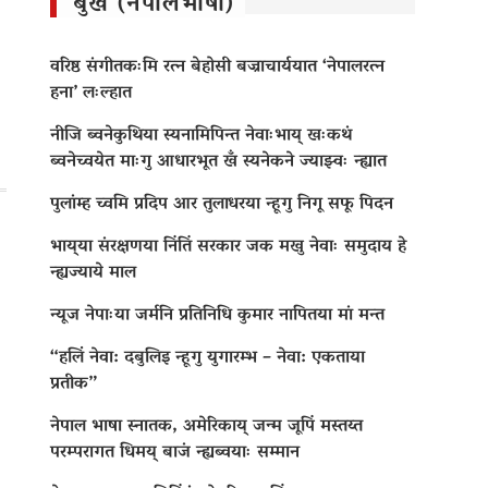
बुखँ (नेपालभाषा)
वरिष्ठ संगीतकःमि रत्न बेहोसी बज्राचार्ययात ‘नेपालरत्न
हना’ लःल्हात
नीजि ब्वनेकुथिया स्यनामिपिन्त नेवाःभाय् खःकथं
ब्वनेच्वयेत माःगु आधारभूत खँ स्यनेकने ज्याझ्वः न्ह्यात
पुलांम्ह च्वमि प्रदिप आर तुलाधरया न्हूगु निगू सफू पिदन
भाय्‌या संरक्षणया निंतिं सरकार जक मखु नेवाः समुदाय हे
न्ह्यज्याये माल
न्यूज नेपाःया जर्मनि प्रतिनिधि कुमार नापितया मां मन्त
“हलिं नेवा: दबुलिइ न्हूगु युगारम्भ – नेवा: एकताया
प्रतीक”
नेपाल भाषा स्नातक, अमेरिकाय् जन्म जूपिं मस्तय्त
परम्परागत धिमय् बाजं न्ह्यब्वयाः सम्मान