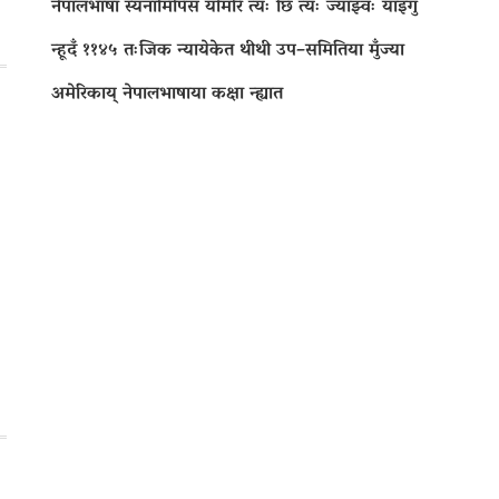
नेपालभाषा स्यनामिपिंसं योमरि त्यः छिं त्यः ज्याझ्वः याइगु
न्हूदँ ११४५ तःजिक न्यायेकेत थीथी उप–समितिया मुँज्या
अमेरिकाय् नेपालभाषाया कक्षा न्ह्यात