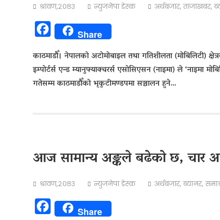
श्रावण,२०८३
न्युजनेपा डेस्क
अर्थबजार
,
ताजाखबर
,
ब
Facebook
Share
काठमाडौँ। नेपालको अटोमोबाइल तथा गतिशीलता (मोबिलिटी) क्षेत्र
इम्पोर्टर्स एन्ड म्यानुफ्याक्चरर्स एसोसिएसन (नाइमा) ले ‘नाइम
गतेसम्म काठमाडौँको भृकुटीमण्डपमा सञ्चालन हुने…
आज सामान्य अङ्कले बढेको छ, चार अ
श्रावण,२०८३
न्युजनेपा डेस्क
अर्थबजार
,
ब्यानर
,
समा
Facebook
Share