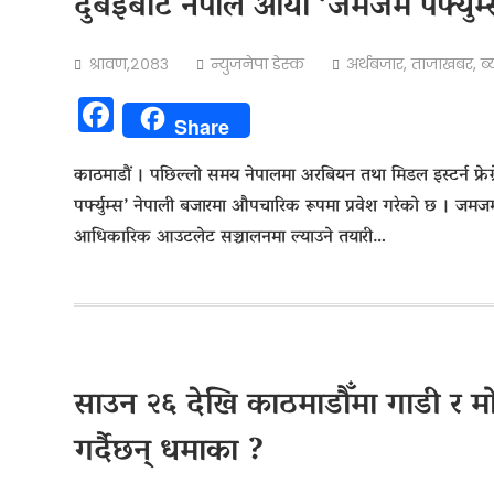
दुबईबाट नेपाल आयो ‘जमजम पर्फ्युम्स’
श्रावण,२०८३
न्युजनेपा डेस्क
अर्थबजार
,
ताजाखबर
,
ब
Facebook
Share
काठमाडौं । पछिल्लो समय नेपालमा अरबियन तथा मिडल इस्टर्न फ्रे
पर्फ्युम्स’ नेपाली बजारमा औपचारिक रूपमा प्रवेश गरेको छ । जमजम
आधिकारिक आउटलेट सञ्चालनमा ल्याउने तयारी…
साउन २६ देखि काठमाडौँमा गाडी र मो
गर्दैछन् धमाका ?