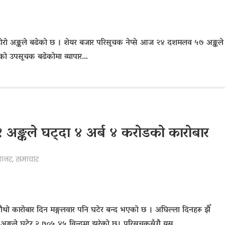
होरो अङ्कले बढेको छ । शेयर बजार परिसूचक नेप्से आज २४ दशमलव ५७ अङ्कले
को उपसूचक बढेकोमा व्यापार…
१ अङ्कले घट्दा ४ अर्ब ४ करोडको कारोबार
यानर
,
समाचार
 चौथो कारोबार दिन मङ्गलवार पनि घटेर बन्द भएको छ । अघिल्ला दिनहरू झैँ
.३१ अङ्कले घटेर २,७०५.४५ विन्दुमा झरेको छ। परिसूचकसँगै यस…