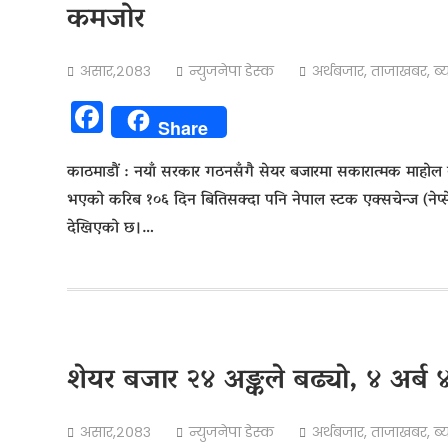
कमजोर
असार,२०८३
न्युजनेपा डेस्क
अर्थबजार
,
ताजाखबर
,
ब्
Facebook
Share
काठमाडौं : नयाँ सरकार गठनसँगै सेयर बजारमा सकारात्मक माहोल ब
भएको करिब १०६ दिन बितिसक्दा पनि नेपाल स्टक एक्सचेन्ज (नेप्
देखिएको छ।…
शेयर बजार २४ अङ्कले बढ्याे, ४ अर्ब ४०
असार,२०८३
न्युजनेपा डेस्क
अर्थबजार
,
ताजाखबर
,
ब्