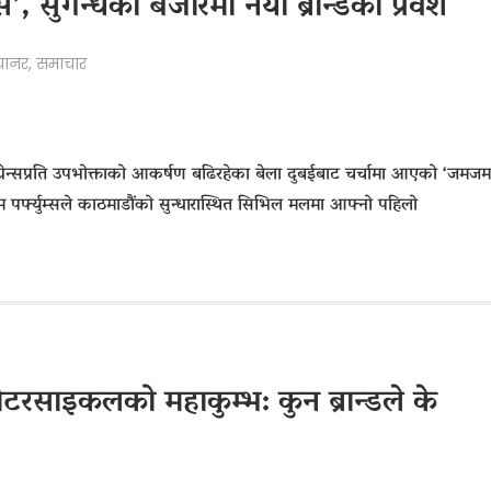
, सुगन्धको बजारमा नयाँ ब्रान्डको प्रवेश
्यानर
,
समाचार
ग्रेन्सप्रति उपभोक्ताको आकर्षण बढिरहेका बेला दुबईबाट चर्चामा आएको ‘जमजम
 पर्फ्युम्सले काठमाडौंको सुन्धारास्थित सिभिल मलमा आफ्नो पहिलो
टरसाइकलको महाकुम्भ: कुन ब्रान्डले के