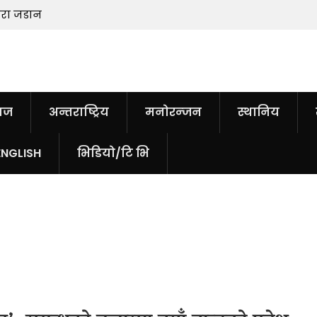
मरा जडान
हतियारको अभाव नरहेको ट्रम्पको दाबी, सू
चुहाउनेलाई जेल सजायको चेतावनी
ाज
अन्तराष्ट्रिय
मनोरन्जन
स्थानिय
ENGLISH
भिडियो/टि भि