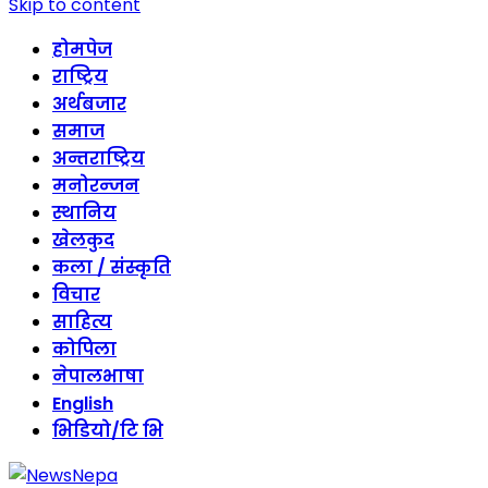
Skip to content
होमपेज
राष्ट्रिय
अर्थबजार
समाज
अन्तराष्ट्रिय
मनोरन्जन
स्थानिय
खेलकुद
कला / संस्कृति
विचार
साहित्य
कोपिला
नेपालभाषा
English
भिडियो/टि भि