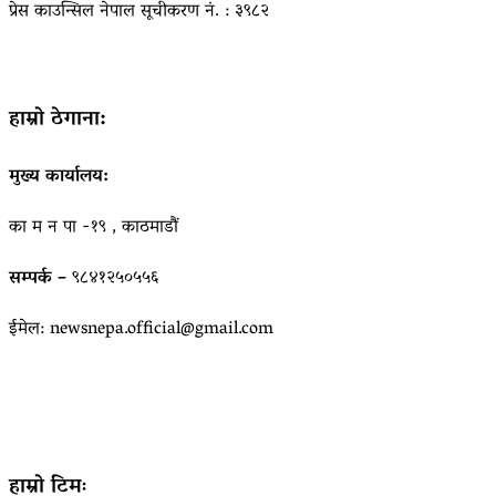
प्रेस काउन्सिल नेपाल सूचीकरण नं. : ३९८२
हाम्रो ठेगाना:
मुख्य कार्यालय:
का म न पा -१९ , काठमाडौं
सम्पर्क –
९८४१२५०५५६
ईमेल: newsnepa.official@gmail.com
हाम्रो टिमः