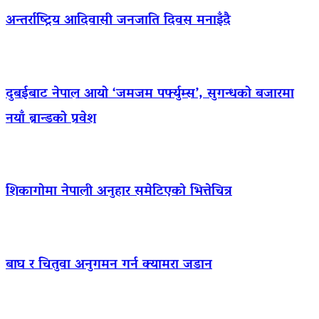
अन्तर्राष्ट्रिय आदिवासी जनजाति दिवस मनाइँदै
दुबईबाट नेपाल आयो ‘जमजम पर्फ्युम्स’, सुगन्धको बजारमा
नयाँ ब्रान्डको प्रवेश
शिकागोमा नेपाली अनुहार समेटिएको भित्तेचित्र
बाघ र चितुवा अनुगमन गर्न क्यामरा जडान