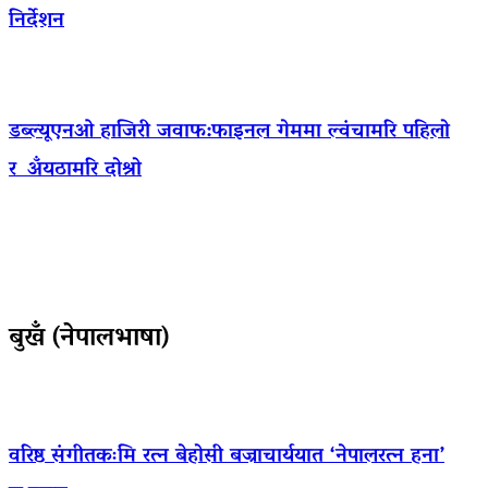
निर्देशन
डब्ल्यूएनओ हाजिरी जवाफ:फाइनल गेममा ल्वंचामरि पहिलो
र अँयठामरि दोश्रो
बुखँ (नेपालभाषा)
वरिष्ठ संगीतकःमि रत्न बेहोसी बज्राचार्ययात ‘नेपालरत्न हना’