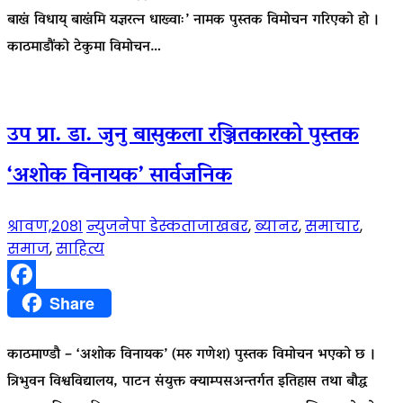
बाखं विधाय् बाखंमि यज्ञरत्न धाख्वाः’ नामक पुस्तक विमोचन गरिएको हो ।
काठमाडौंको टेकुमा विमोचन…
उप प्रा. डा. जुनु बासुकला रञ्जितकारकाे पुस्तक
‘अशोक विनायक’ सार्वजनिक
श्रावण,२०८१
न्युजनेपा डेस्क
ताजाखबर
,
ब्यानर
,
समाचार
,
समाज
,
साहित्य
Facebook
Share
काठमाण्डौ – ‘अशोक विनायक’ (मरु गणेश) पुस्तक विमोचन भएको छ ।
त्रिभुवन विश्वविद्यालय, पाटन संयुक्त क्याम्पसअन्तर्गत इतिहास तथा बौद्ध