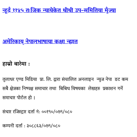
न्हूदँ ११४५ तःजिक न्यायेकेत थीथी उप–समितिया मुँज्या
अमेरिकाय् नेपालभाषाया कक्षा न्ह्यात
हाम्रो बारेमा :
तुलाधर एण्ड मिडिया प्रा. लि. द्वारा संचालित अनलाइन न्युज नेपा डट कम
सबै क्षेत्रका निष्पक्ष समाचार तथा बिबिध विषयका लेखहरु प्रकाशन गर्ने
समाचार पोर्टल हो ।
संचार रजिस्ट्रार दर्ता नं: ००१९०/०७९/०८०
कम्पनी दर्ता : ३०८८६३/०७९/०८०