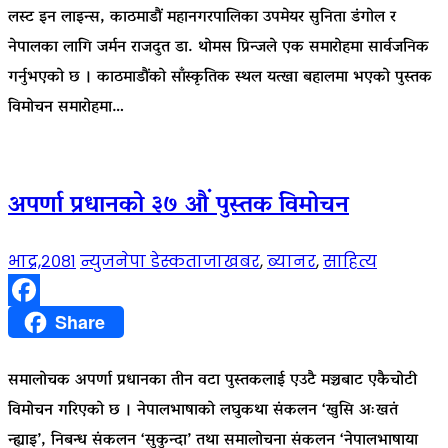
लस्ट इन लाइन्स, काठमाडौं महानगरपालिका उपमेयर सुनिता डंगोल र
नेपालका लागि जर्मन राजदुत डा. थोमस प्रिन्जले एक समारोहमा सार्वजनिक
गर्नुभएको छ । काठमाडौंको साँस्कृतिक स्थल यत्खा बहालमा भएको पुस्तक
विमोचन समारोहमा…
अपर्णा प्रधानको ३७ औं पुस्तक विमोचन
भाद्र,२०८१
न्युजनेपा डेस्क
ताजाखबर
,
ब्यानर
,
साहित्य
Facebook
Share
समालोचक अपर्णा प्रधानका तीन वटा पुस्तकलाई एउटै मञ्चबाट एकैचोटी
विमोचन गरिएको छ । नेपालभाषाको लघुकथा संकलन ‘खुसि अःखतं
न्ह्याइ’, निबन्ध संकलन ‘सुकुन्दा’ तथा समालोचना संकलन ‘नेपालभाषाया