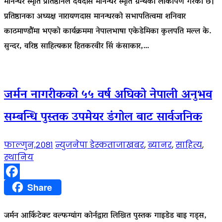
मानन्धर स्मृति प्रतिष्ठानले देवदास मानन्धर स्मृति ग्रन्थको लोकार्पण गरेको छ।
प्रतिष्ठानका अध्यक्ष नारायणदास मानन्धरको सभापतित्वमा शनिवार
काठमाण्डौंमा भएको कार्यक्रममा नेपालभाषा एकेडेमिका कुलपति मल्ल के.
सुन्दर, वरिष्ठ साहित्यकार हितकरवीर सिं कंसाकार,…
जर्मन नागरीकको ५५ वर्ष अघिको नेपाली अनुभव
सम्बन्धि पुस्तक उपमेयर डंगोल बाट सार्वजनिक
फाल्गुन,२०८१
न्युजनेपा डेस्क
ताजाखबर
,
ब्यानर
,
साहित्य
,
स्थानिय
Facebook
Share
जर्मन आर्किटेक्ट वल्फग्यांग कोर्नद्वारा लिखित पुस्तक गाइडेड बाइ गड्स,