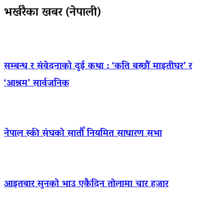
भर्खरैका खबर (नेपाली)
सम्बन्ध र संवेदनाको दुई कथा : ‘कति बस्छौं माइतीघर’ र
‘आश्रम’ सार्वजनिक
नेपाल स्की संघको सातौँ नियमित साधारण सभा
आइतबार सुनको भाउ एकैदिन तोलामा चार हजार