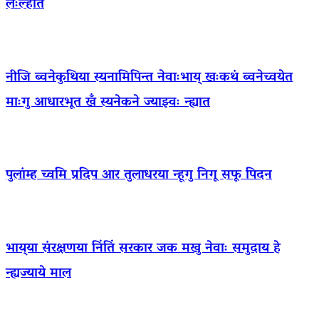
लःल्हात
नीजि ब्वनेकुथिया स्यनामिपिन्त नेवाःभाय् खःकथं ब्वनेच्वयेत
माःगु आधारभूत खँ स्यनेकने ज्याझ्वः न्ह्यात
पुलांम्ह च्वमि प्रदिप आर तुलाधरया न्हूगु निगू सफू पिदन
भाय्‌या संरक्षणया निंतिं सरकार जक मखु नेवाः समुदाय हे
न्ह्यज्याये माल