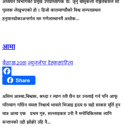
अध्ययन विभागकी प्रमुख उपप्राध्यापक डा. जुनु बासुकला रञ्जितकारले सो
पुस्तक लेख्नुभएको हो । हिजो काठमाण्डौको विश्व सम्पदास्थल
हनुमानढोकाअन्तर्गत मरु गणेशस्थानमै अशोक…
आमा
बैशाख,२०८१
न्युजनेपा डेस्क
साहित्य
Facebook
Share
असिम आस्था,बिश्वास, श्रध्दा र त्याग रती छैन डर उनलाई गर्न पनि आफु
परित्याग गर्छिन ममता निश्वार्थ भावले भिजाइ हृदय छ यहाँ साकार मुर्ति हुन
मात्र आमा एक प्रथम गुरू, सल्लाहकार उनी नै मनोचिकिस्तक लागि
सन्तानको उही झाँक्री उहि नै…