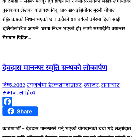
काठमाडौं – सडक मजदूर हुँदै इञ्जिनीयर र क्यान्सरसँगको लडाइँ लगायतका
पुस्तकका लेखक वातावरणविद् प्रा० डा० इञ्जिनीयर मुरली गोपाल
रञ्जितकारको निधन भएको छ । उहाँको ७० वर्षको उमेरमा हिजो साझँ
धुलिखेलस्थित आफ्नै घरमा निधन भएको हो। लामो समयदेखि क्यान्सर
रोगबाट पिडित…
देवदास मानन्धर स्मृति ग्रन्थको लोकार्पण
जेष्ठ,२०८२
न्युजनेपा डेस्क
ताजाखबर
,
ब्यानर
,
समाचार
,
समाज
,
साहित्य
Facebook
Share
काठमाण्डौं – देवदास मानन्धरले गर्नु भएको योगदानको चर्चा गर्दै लक्ष्मीदास