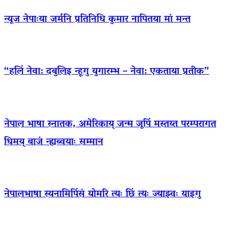
न्यूज नेपाःया जर्मनि प्रतिनिधि कुमार नापितया मां मन्त
“हलिं नेवा: दबुलिइ न्हूगु युगारम्भ – नेवा: एकताया प्रतीक”
नेपाल भाषा स्नातक, अमेरिकाय् जन्म जूपिं मस्तय्त परम्परागत
धिमय् बाजं न्ह्यब्वयाः सम्मान
नेपालभाषा स्यनामिपिंसं योमरि त्यः छिं त्यः ज्याझ्वः याइगु