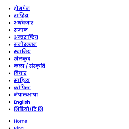
होमपेज
राष्ट्रिय
अर्थबजार
समाज
अन्तराष्ट्रिय
मनोरन्जन
स्थानिय
खेलकुद
कला / संस्कृति
विचार
साहित्य
कोपिला
नेपालभाषा
English
भिडियो/टि भि
Home
Blog