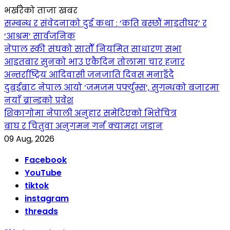
भर्खरैको ताजा खबर
सम्बन्ध र संवेदनाको दुई कथा : ‘कति बस्छौं माइतीघर’ र
‘आश्रम’ सार्वजनिक
नेपाल स्की संघको सातौँ नियमित साधारण सभा
आइतबार सुनको भाउ एकैदिन तोलामा चार हजार
अन्तर्राष्ट्रिय आदिवासी जनजाति दिवस मनाइँदै
दुबईबाट नेपाल आयो ‘जमजम पर्फ्युम्स’, सुगन्धको बजारमा
नयाँ ब्रान्डको प्रवेश
शिकागोमा नेपाली अनुहार समेटिएको भित्तेचित्र
बाघ र चितुवा अनुगमन गर्न क्यामरा जडान
09 Aug, 2026
Facebook
YouTube
tiktok
instagram
threads