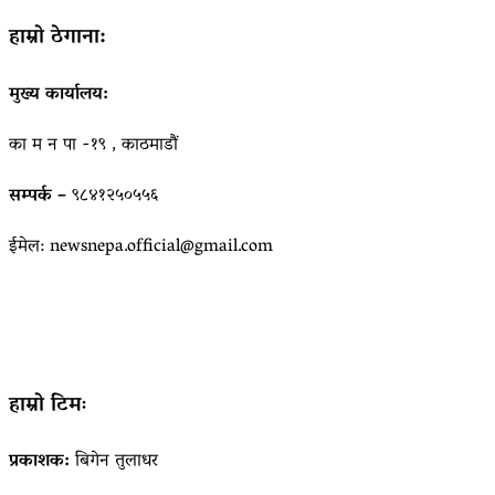
हाम्रो ठेगाना:
मुख्य कार्यालय:
का म न पा -१९ , काठमाडौं
सम्पर्क –
९८४१२५०५५६
ईमेल: newsnepa.official@gmail.com
हाम्रो टिमः
प्रकाशक:
बिगेन तुलाधर