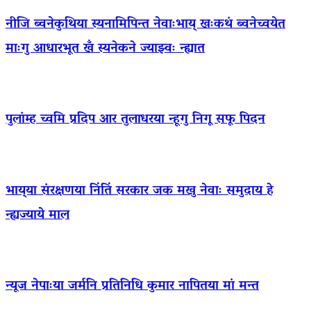
नीजि ब्वनेकुथिया स्यनामिपिन्त नेवाःभाय् खःकथं ब्वनेच्वयेत
माःगु आधारभूत खँ स्यनेकने ज्याझ्वः न्ह्यात
पुलांम्ह च्वमि प्रदिप आर तुलाधरया न्हूगु निगू सफू पिदन
भाय्‌या संरक्षणया निंतिं सरकार जक मखु नेवाः समुदाय हे
न्ह्यज्याये माल
न्यूज नेपाःया जर्मनि प्रतिनिधि कुमार नापितया मां मन्त