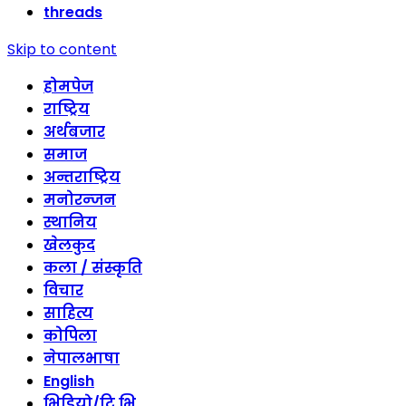
threads
Skip to content
होमपेज
राष्ट्रिय
अर्थबजार
समाज
अन्तराष्ट्रिय
मनोरन्जन
स्थानिय
खेलकुद
कला / संस्कृति
विचार
साहित्य
कोपिला
नेपालभाषा
English
भिडियो/टि भि