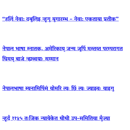
“हलिं नेवा: दबुलिइ न्हूगु युगारम्भ – नेवा: एकताया प्रतीक”
नेपाल भाषा स्नातक, अमेरिकाय् जन्म जूपिं मस्तय्त परम्परागत
धिमय् बाजं न्ह्यब्वयाः सम्मान
नेपालभाषा स्यनामिपिंसं योमरि त्यः छिं त्यः ज्याझ्वः याइगु
न्हूदँ ११४५ तःजिक न्यायेकेत थीथी उप–समितिया मुँज्या