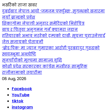
भर्खरैको ताजा खबर
दुबईबाट नेपाल आयो ‘जमजम पर्फ्युम्स’, सुगन्धको बजारमा
नयाँ ब्रान्डको प्रवेश
शिकागोमा नेपाली अनुहार समेटिएको भित्तेचित्र
बाघ र चितुवा अनुगमन गर्न क्यामरा जडान
हतियारको अभाव नरहेको ट्रम्पको दाबी, सूचना चुहाउनेलाई
जेल सजायको चेतावनी
‘ब्रोड पिक’ मा ज्यान गुमाएका आराेही पुरबहादुर गुरुङको
स्वयम्भूमा अन्त्येष्टि
सुनचाँदीको मूल्यमा सामान्य वृद्धि
कोशी प्रदेश सरकारका कांग्रेस मन्त्रीहरू सामूहिक
राजीनामाको तयारीमा
08 Aug, 2026
Facebook
YouTube
tiktok
instagram