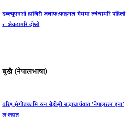
डब्ल्यूएनओ हाजिरी जवाफ:फाइनल गेममा ल्वंचामरि पहिलो
र अँयठामरि दोश्रो
बुखँ (नेपालभाषा)
वरिष्ठ संगीतकःमि रत्न बेहोसी बज्राचार्ययात ‘नेपालरत्न हना’
लःल्हात