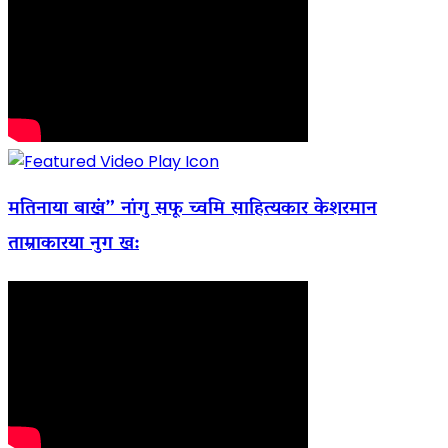
मतिनाया बाखं” नांगु सफू च्वमि साहित्यकार केशरमान
ताम्राकारया नुग ख: