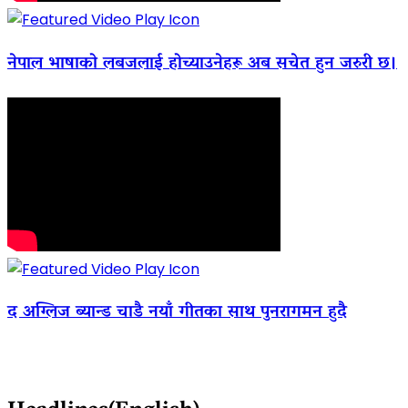
नेपाल भाषाको लबजलाई होच्याउनेहरू अब सचेत हुन जरुरी छ।
द अग्लिज ब्यान्ड चाडै नयाँ गीतका साथ पुनरागमन हुदै