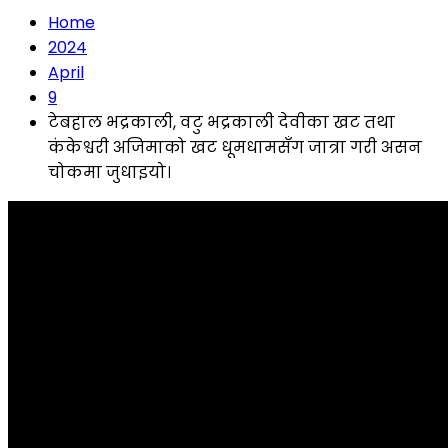
Home
2024
April
9
टेबहाल भद्रकाली, वटु भद्रकाली देवीका खट तथा
कंकेश्वरी अजिमाको खट धूमधामसँग जात्रा गरी असन
चोकमा जुधाइयो।