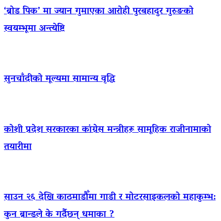
‘ब्रोड पिक’ मा ज्यान गुमाएका आराेही पुरबहादुर गुरुङको
स्वयम्भूमा अन्त्येष्टि
सुनचाँदीको मूल्यमा सामान्य वृद्धि
कोशी प्रदेश सरकारका कांग्रेस मन्त्रीहरू सामूहिक राजीनामाको
तयारीमा
साउन २६ देखि काठमाडौँमा गाडी र मोटरसाइकलको महाकुम्भ:
कुन ब्रान्डले के गर्दैछन् धमाका ?