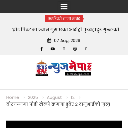
भर्खरैको ताजा खबर
‘ब्रोड पिक’ मा ज्यान गुमाएका आराेही पुरबहादुर गुरुङको
स्वयम्भूमा अन्त्येष्टि
07 Aug, 2026
Facebook
YouTube
tiktok
instagram
threads
Skip
to
content
Home
2025
August
12
वीरग‌न्जमा पौडी खेल्ने क्रममा डुबेर २ दाजुभाईको मृत्यु