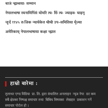
बाजं न्ह्यब्वयाः सम्मान
नेपालभाषा स्यनामिपिंसं योमरि त्यः छिं त्यः ज्याझ्वः याइगु
न्हूदँ ११४५ तःजिक न्यायेकेत थीथी उप–समितिया मुँज्या
अमेरिकाय् नेपालभाषाया कक्षा न्ह्यात
हाम्रो बारेमा :
तुलाधर एण्ड मिडिया प्रा. लि. द्वारा संचालित अनलाइन न्युज नेपा डट कम
सबै क्षेत्रका निष्पक्ष समाचार तथा बिबिध विषयका लेखहरु प्रकाशन गर्ने
समाचार पोर्टल हो ।