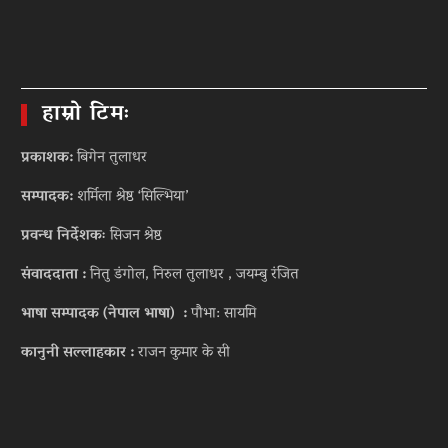
हाम्रो टिमः
प्रकाशक:
बिगेन तुलाधर
सम्पादक:
शर्मिला श्रेष्ठ ‘सिल्भिया’
प्रवन्ध निर्देशकः
सिजन श्रेष्ठ
संवाददाता :
नितु डंगोल, निरुल तुलाधर , जयम्बु रंजित
भाषा सम्पादक (नेपाल भाषा) :
पौभा: सायमि
कानुनी सल्लाहकार :
राजन कुमार के सी