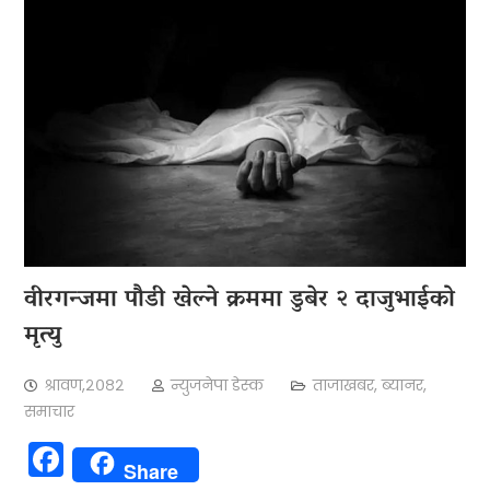
वीरग‌न्जमा पौडी खेल्ने क्रममा डुबेर २ दाजुभाईको
मृत्यु
श्रावण,२०८२
न्युजनेपा डेस्क
ताजाखबर
,
ब्यानर
,
समाचार
Facebook
Share