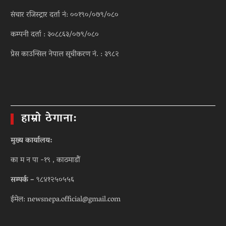
संचार रजिस्ट्रार दर्ता नं: ००१९०/०७९/०८०
कम्पनी दर्ता : ३०८८६३/०७९/०८०
प्रेस काउन्सिल नेपाल सूचीकरण नं. : ३९८२
हाम्रो ठेगाना:
मुख्य कार्यालय:
का म न पा -१९ , काठमाडौं
सम्पर्क –
९८४१२५०५५६
ईमेल: newsnepa.official@gmail.com