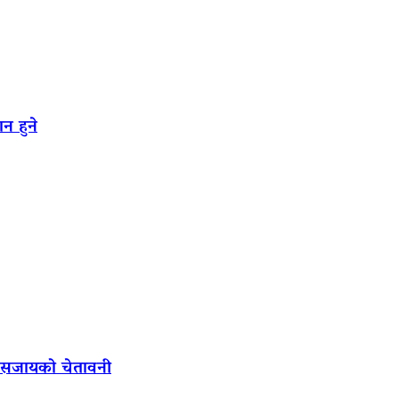
न हुने
ल सजायको चेतावनी