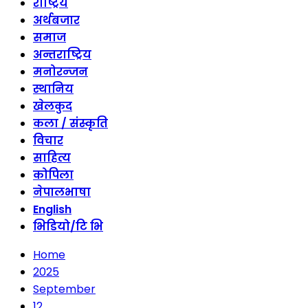
राष्ट्रिय
अर्थबजार
समाज
अन्तराष्ट्रिय
मनोरन्जन
स्थानिय
खेलकुद
कला / संस्कृति
विचार
साहित्य
कोपिला
नेपालभाषा
English
भिडियो/टि भि
Home
2025
September
12