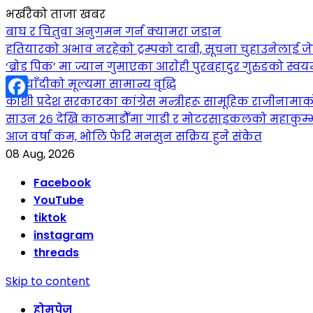
भर्खरैको ताजा खबर
बाघ र चितुवा अनुगमन गर्न क्यामरा जडान
हतियारको अभाव नरहेको ट्रम्पको दाबी, सूचना चुहाउनेलाई
‘ब्रोड पिक’ मा ज्यान गुमाएका आराेही पुरबहादुर गुरुङको स्वयम्भ
सुनचाँदीको मूल्यमा सामान्य वृद्धि
कोशी प्रदेश सरकारका कांग्रेस मन्त्रीहरू सामूहिक राजीनामा
Facebook
साउन २६ देखि काठमाडौँमा गाडी र मोटरसाइकलको महाकुम्भ: कु
आज वर्षा कम, भोलि फेरि मनसुन सक्रिय हुने संकेत
08 Aug, 2026
Facebook
YouTube
tiktok
instagram
threads
Skip to content
होमपेज