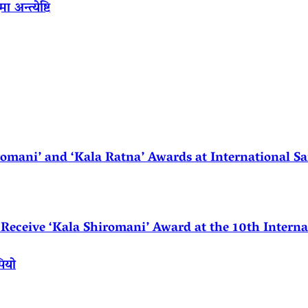
अन्त्येष्टि
ani’ and ‘Kala Ratna’ Awards at International Sa
eceive ‘Kala Shiromani’ Award at the 10th Internat
पियो