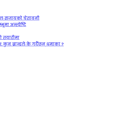
 जेल सजायको चेतावनी
ूमा अन्त्येष्टि
को तयारीमा
न ब्रान्डले के गर्दैछन् धमाका ?