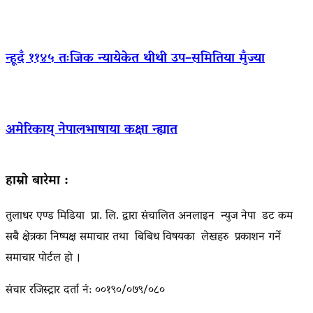
न्हूदँ ११४५ तःजिक न्यायेकेत थीथी उप–समितिया मुँज्या
अमेरिकाय् नेपालभाषाया कक्षा न्ह्यात
हाम्रो बारेमा :
तुलाधर एण्ड मिडिया प्रा. लि. द्वारा संचालित अनलाइन न्युज नेपा डट कम
सबै क्षेत्रका निष्पक्ष समाचार तथा बिबिध विषयका लेखहरु प्रकाशन गर्ने
समाचार पोर्टल हो ।
संचार रजिस्ट्रार दर्ता नं: ००१९०/०७९/०८०