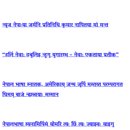
न्यूज नेपाःया जर्मनि प्रतिनिधि कुमार नापितया मां मन्त
“हलिं नेवा: दबुलिइ न्हूगु युगारम्भ – नेवा: एकताया प्रतीक”
नेपाल भाषा स्नातक, अमेरिकाय् जन्म जूपिं मस्तय्त परम्परागत
धिमय् बाजं न्ह्यब्वयाः सम्मान
नेपालभाषा स्यनामिपिंसं योमरि त्यः छिं त्यः ज्याझ्वः याइगु