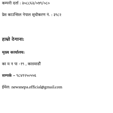
कम्पनी दर्ता : ३०८८६३/०७९/०८०
प्रेस काउन्सिल नेपाल सूचीकरण नं. : ३९८२
हाम्रो ठेगाना:
मुख्य कार्यालय:
का म न पा -१९ , काठमाडौं
सम्पर्क –
९८४१२५०५५६
ईमेल: newsnepa.official@gmail.com