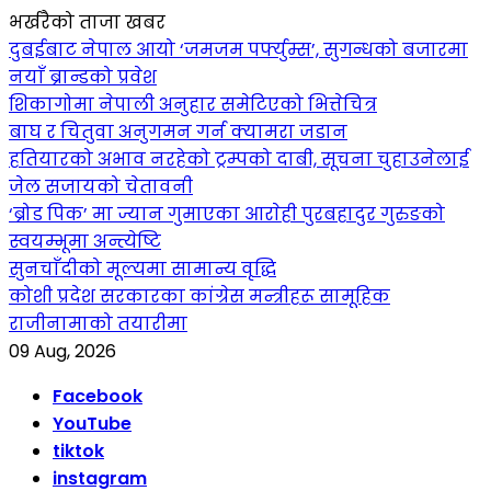
भर्खरैको ताजा खबर
दुबईबाट नेपाल आयो ‘जमजम पर्फ्युम्स’, सुगन्धको बजारमा
नयाँ ब्रान्डको प्रवेश
शिकागोमा नेपाली अनुहार समेटिएको भित्तेचित्र
बाघ र चितुवा अनुगमन गर्न क्यामरा जडान
हतियारको अभाव नरहेको ट्रम्पको दाबी, सूचना चुहाउनेलाई
जेल सजायको चेतावनी
‘ब्रोड पिक’ मा ज्यान गुमाएका आराेही पुरबहादुर गुरुङको
स्वयम्भूमा अन्त्येष्टि
सुनचाँदीको मूल्यमा सामान्य वृद्धि
कोशी प्रदेश सरकारका कांग्रेस मन्त्रीहरू सामूहिक
राजीनामाको तयारीमा
09 Aug, 2026
Facebook
YouTube
tiktok
instagram