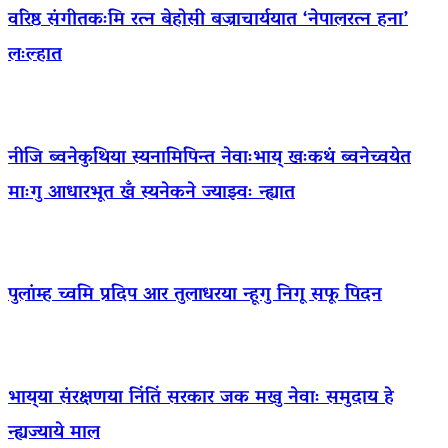
वरिष्ठ संगीतकःमि रत्न बेहोसी बज्राचार्ययात ‘नेपालरत्न हना’
लःल्हात
नीजि ब्वनेकुथिया स्यनामिपिन्त नेवाःभाय् खःकथं ब्वनेच्वयेत
माःगु आधारभूत खँ स्यनेकने ज्याझ्वः न्ह्यात
पुलांम्ह च्वमि प्रदिप आर तुलाधरया न्हूगु निगू सफू पिदन
भाय्‌या संरक्षणया निंतिं सरकार जक मखु नेवाः समुदाय हे
न्ह्यज्याये माल