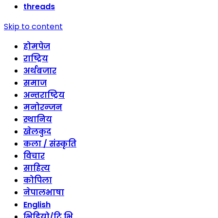
threads
Skip to content
होमपेज
राष्ट्रिय
अर्थबजार
समाज
अन्तराष्ट्रिय
मनोरन्जन
स्थानिय
खेलकुद
कला / संस्कृति
विचार
साहित्य
कोपिला
नेपालभाषा
English
भिडियो/टि भि