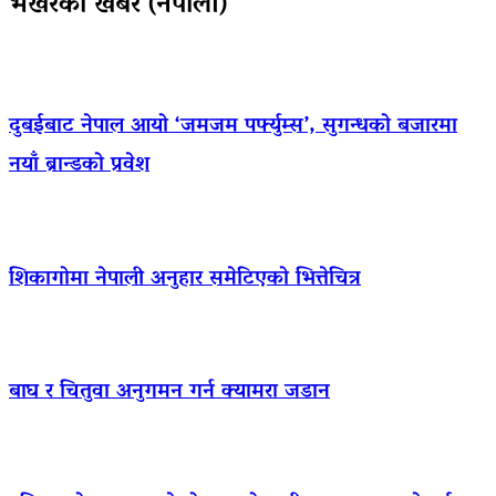
भर्खरैका खबर (नेपाली)
दुबईबाट नेपाल आयो ‘जमजम पर्फ्युम्स’, सुगन्धको बजारमा
नयाँ ब्रान्डको प्रवेश
शिकागोमा नेपाली अनुहार समेटिएको भित्तेचित्र
बाघ र चितुवा अनुगमन गर्न क्यामरा जडान