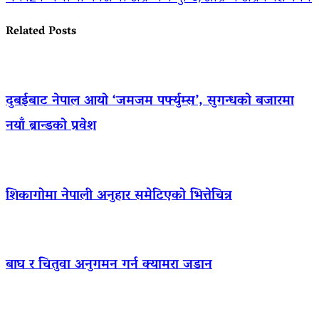
Related Posts
दुबईबाट नेपाल आयो ‘जमजम पर्फ्युम्स’, सुगन्धको बजारमा
नयाँ ब्रान्डको प्रवेश
शिकागोमा नेपाली अनुहार समेटिएको भित्तेचित्र
बाघ र चितुवा अनुगमन गर्न क्यामरा जडान