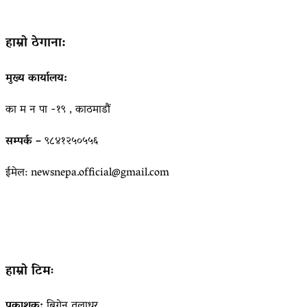
हाम्रो ठेगाना:
मुख्य कार्यालय:
का म न पा -१९ , काठमाडौं
सम्पर्क –
९८४१२५०५५६
ईमेल: newsnepa.official@gmail.com
हाम्रो टिमः
प्रकाशक:
बिगेन तुलाधर