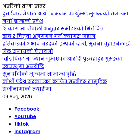
भर्खरैको ताजा खबर
दुबईबाट नेपाल आयो ‘जमजम पर्फ्युम्स’, सुगन्धको बजारमा
नयाँ ब्रान्डको प्रवेश
शिकागोमा नेपाली अनुहार समेटिएको भित्तेचित्र
बाघ र चितुवा अनुगमन गर्न क्यामरा जडान
हतियारको अभाव नरहेको ट्रम्पको दाबी, सूचना चुहाउनेलाई
जेल सजायको चेतावनी
‘ब्रोड पिक’ मा ज्यान गुमाएका आराेही पुरबहादुर गुरुङको
स्वयम्भूमा अन्त्येष्टि
सुनचाँदीको मूल्यमा सामान्य वृद्धि
कोशी प्रदेश सरकारका कांग्रेस मन्त्रीहरू सामूहिक
राजीनामाको तयारीमा
09 Aug, 2026
Facebook
YouTube
tiktok
instagram