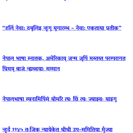
“हलिं नेवा: दबुलिइ न्हूगु युगारम्भ – नेवा: एकताया प्रतीक”
नेपाल भाषा स्नातक, अमेरिकाय् जन्म जूपिं मस्तय्त परम्परागत
धिमय् बाजं न्ह्यब्वयाः सम्मान
नेपालभाषा स्यनामिपिंसं योमरि त्यः छिं त्यः ज्याझ्वः याइगु
न्हूदँ ११४५ तःजिक न्यायेकेत थीथी उप–समितिया मुँज्या