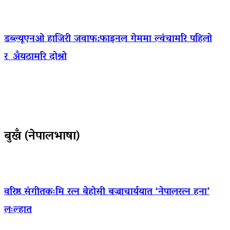
डब्ल्यूएनओ हाजिरी जवाफ:फाइनल गेममा ल्वंचामरि पहिलो
र अँयठामरि दोश्रो
बुखँ (नेपालभाषा)
वरिष्ठ संगीतकःमि रत्न बेहोसी बज्राचार्ययात ‘नेपालरत्न हना’
लःल्हात