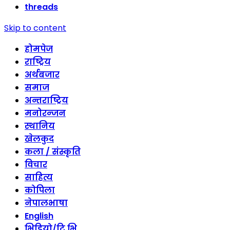
threads
Skip to content
होमपेज
राष्ट्रिय
अर्थबजार
समाज
अन्तराष्ट्रिय
मनोरन्जन
स्थानिय
खेलकुद
कला / संस्कृति
विचार
साहित्य
कोपिला
नेपालभाषा
English
भिडियो/टि भि