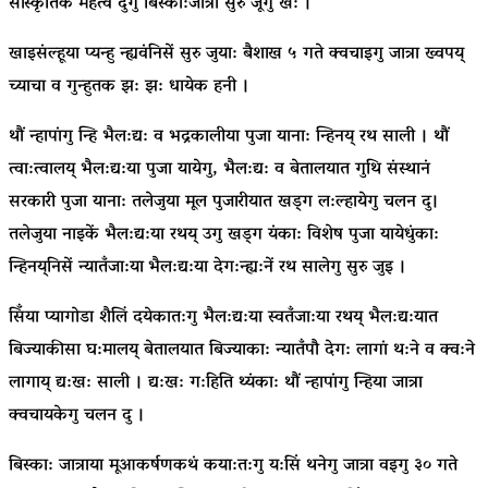
सांस्कृतिक महत्व दुगु बिस्का:जात्रा सुरु जूगु ख: ।
खाइसंल्हूया प्यन्हु न्ह्यवंनिसें सुरु जुया: बैशाख ५ गते क्वचाइगु जात्रा ख्वपय्
च्याचा व गुन्हुतक झ: झ: धायेक हनी ।
थौं न्हापांगु न्हि भैल:द्य: व भद्रकालीया पुजा याना: न्हिनय् रथ साली । थौं
त्वा:त्वालय् भैल:द्य:या पुजा यायेगु, भैल:द्य: व बेतालयात गुथि संस्थानं
सरकारी पुजा याना: तलेजुया मूल पुजारीयात खड्ग ल:ल्हायेगु चलन दु।
तलेजुया नाइकें भैल:द्य:या रथय् उगु खड्ग यंका: विशेष पुजा यायेधुंका:
न्हिनय्‌निसें न्यातँजा:या भैल:द्य:या देग:न्ह्य:नें रथ सालेगु सुरु जुइ ।
सिँया प्यागोडा शैलिं दयेकात:गु भैल:द्य:या स्वतँजा:या रथय् भैल:द्य:यात
बिज्याकीसा घ:मालय् बेतालयात बिज्याका: न्यातँपौ देग: लागां थ:ने व क्व:ने
लागाय् द्य:ख: साली । द्य:ख: ग:हिति थ्यंका: थौं न्हापांगु न्हिया जात्रा
क्वचायकेगु चलन दु ।
बिस्का: जात्राया मूआकर्षणकथं कया:त:गु य:सिं थनेगु जात्रा वइगु ३० गते