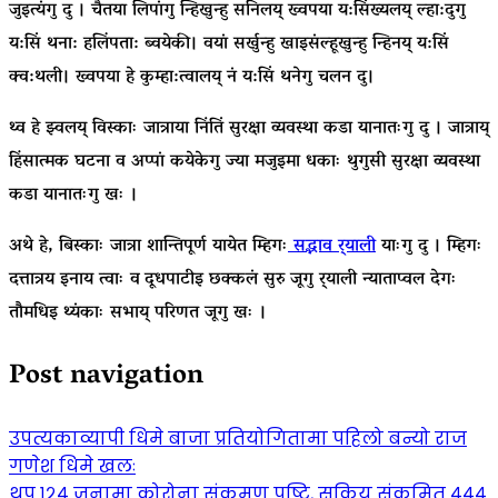
जुइत्यंगु दु । चैतया लिपांगु न्हिखुन्हु सनिलय् ख्वपया य:सिंख्यलय् ल्हा:दुगु
य:सिं थना: हलिंपता: ब्वयेकी। वयां सर्खुन्हु खाइसंल्हूखुन्हु न्हिनय् य:सिं
क्व:थली। ख्वपया हे कुम्हा:त्वालय् नं य:सिं थनेगु चलन दु।
थ्व हे झ्वलय् विस्काः जात्राया निंतिं सुरक्षा व्यवस्था कडा यानातःगु दु । जात्राय्
हिंसात्मक घटना व अप्पां कयेकेगु ज्या मजुइमा धकाः थुगुसी सुरक्षा व्यवस्था
कडा यानातःगु खः ।
अथे हे, बिस्काः जात्रा शान्तिपूर्ण यायेत म्हिगः
सद्भाव र्‍याली
याःगु दु । म्हिगः
दत्तात्रय इनाय त्वाः व दूधपाटीइ छक्कलं सुरु जूगु र्‍याली न्याताप्वल देगः
तौमधिइ थ्यंकाः सभाय् परिणत जूगु खः ।
Post navigation
उपत्यकाव्यापी धिमे बाजा प्रतियोगितामा पहिलो बन्यो राज
गणेश धिमे खलः
थप १२४ जनामा कोरोना संक्रमण पुष्टि, सक्रिय संक्रमित ४४४