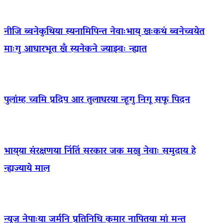
नीजि ब्वनेकुथिया स्यनामिपिन्त नेवाःभाय् खःकथं ब्वनेच्वयेत
माःगु आधारभूत खँ स्यनेकने ज्याझ्वः न्ह्यात
पुलांम्ह च्वमि प्रदिप आर तुलाधरया न्हूगु निगू सफू पिदन
भाय्‌या संरक्षणया निंतिं सरकार जक मखु नेवाः समुदाय हे
न्ह्यज्याये माल
न्यूज नेपाःया जर्मनि प्रतिनिधि कुमार नापितया मां मन्त