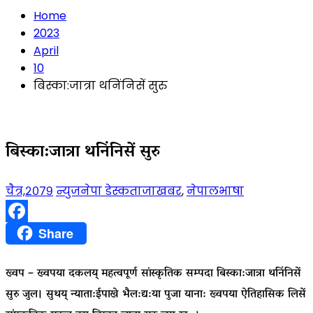
Home
2023
April
10
बिस्का:जात्रा थनिंनिसें सुरु
बिस्का:जात्रा थनिंनिसें सुरु
चैत्र,२०७९
न्युजनेपा डेस्क
ताजाखबर
,
नेपालभाषा
Facebook
Share
ख्वप – ख्वपया दकलय् महत्वपूर्ण सांस्कृतिक सम्पदा बिस्का:जात्रा थनिंनिसें
सुरु जुल। सुथय् न्याता:ईपाखे भैल:द्य:या पुजा याना: ख्वपया ऐतिहासिक लिसें