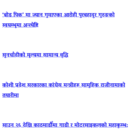
‘ब्रोड पिक’ मा ज्यान गुमाएका आराेही पुरबहादुर गुरुङको
स्वयम्भूमा अन्त्येष्टि
सुनचाँदीको मूल्यमा सामान्य वृद्धि
कोशी प्रदेश सरकारका कांग्रेस मन्त्रीहरू सामूहिक राजीनामाको
तयारीमा
साउन २६ देखि काठमाडौँमा गाडी र मोटरसाइकलको महाकुम्भ: