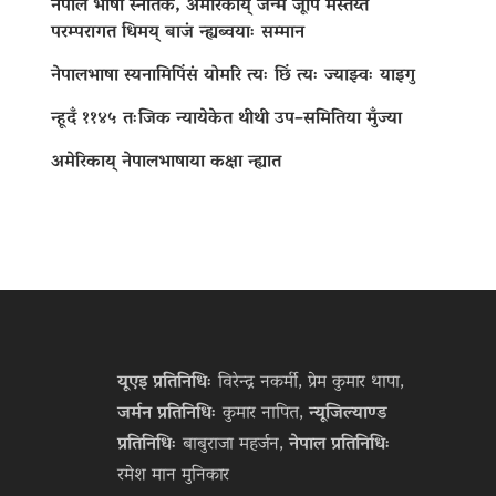
नेपाल भाषा स्नातक, अमेरिकाय् जन्म जूपिं मस्तय्त
परम्परागत धिमय् बाजं न्ह्यब्वयाः सम्मान
नेपालभाषा स्यनामिपिंसं योमरि त्यः छिं त्यः ज्याझ्वः याइगु
न्हूदँ ११४५ तःजिक न्यायेकेत थीथी उप–समितिया मुँज्या
अमेरिकाय् नेपालभाषाया कक्षा न्ह्यात
यूएइ प्रतिनिधिः
विरेन्द्र नकर्मी, प्रेम कुमार थापा,
जर्मन प्रतिनिधिः
कुमार नापित,
न्यूजिल्याण्ड
प्रतिनिधिः
बाबुराजा महर्जन,
नेपाल प्रतिनिधिः
रमेश मान मुनिकार