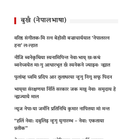
बुखँ (नेपालभाषा)
वरिष्ठ संगीतकःमि रत्न बेहोसी बज्राचार्ययात ‘नेपालरत्न
हना’ लःल्हात
नीजि ब्वनेकुथिया स्यनामिपिन्त नेवाःभाय् खःकथं
ब्वनेच्वयेत माःगु आधारभूत खँ स्यनेकने ज्याझ्वः न्ह्यात
पुलांम्ह च्वमि प्रदिप आर तुलाधरया न्हूगु निगू सफू पिदन
भाय्‌या संरक्षणया निंतिं सरकार जक मखु नेवाः समुदाय हे
न्ह्यज्याये माल
न्यूज नेपाःया जर्मनि प्रतिनिधि कुमार नापितया मां मन्त
“हलिं नेवा: दबुलिइ न्हूगु युगारम्भ – नेवा: एकताया
प्रतीक”