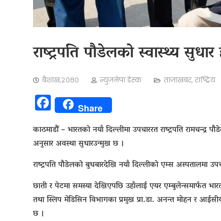
राष्ट्रपति पौडेलको स्वास्थ्य सुधार ह
बैशाख,२०८०
न्युजनेपा डेस्क
ताजाखबर
,
राष्ट्रिय
Facebook
Share
काठमाडौं – भारतको नयाँ दिल्लीमा उपचाररत राष्ट्रपति रामचन्द्र पौड
अनुसार अवस्था सुधारउन्मुख छ ।
राष्ट्रपति पौडेलको बुधबारदेखि नयाँ दिल्लीको एम्स अस्पतालमा उप
छाती र पेटमा समस्या देखिएपछि उहाँलाई एयर एम्बुलेन्समार्फत भ
तथा स्लिप मेडिसिन विभागका प्रमुख प्रा.डा. अनन्त मोहन र आईसीयू
छ ।