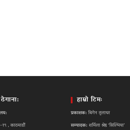
ो ठेगाना:
हाम्रो टिमः
ालय:
प्रकाशक:
बिगेन तुलाधर
-१९ , काठमाडौं
सम्पादक:
शर्मिला श्रेष्ठ ‘सिल्भिया’