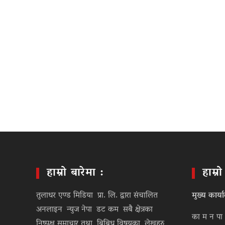
हाम्रो बारेमा :
हाम्र
तुलाधर एण्ड मिडिया प्रा. लि. द्वारा संचालित
मुख्य कार्य
अनलाइन न्युज नेपा डट कम सबै क्षेत्रका
का म न पा 
निष्पक्ष समाचार तथा बिबिध विषयका लेखहरु