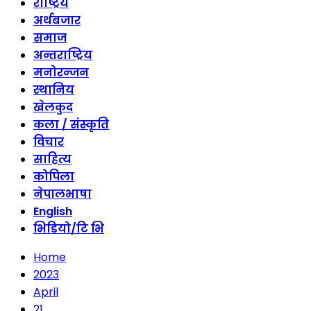
राष्ट्रिय
अर्थबजार
समाज
अन्तराष्ट्रिय
मनोरन्जन
स्थानिय
खेलकुद
कला / संस्कृति
विचार
साहित्य
कोपिला
नेपालभाषा
English
भिडियो/टि भि
Home
2023
April
21