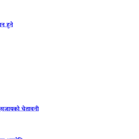
न हुने
ल सजायको चेतावनी