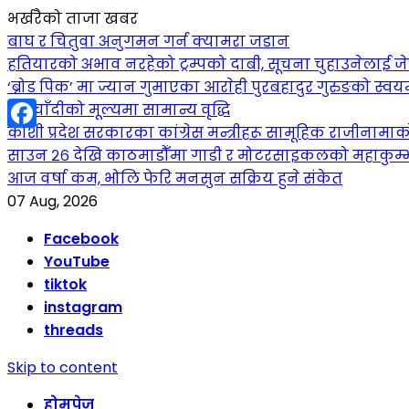
भर्खरैको ताजा खबर
बाघ र चितुवा अनुगमन गर्न क्यामरा जडान
हतियारको अभाव नरहेको ट्रम्पको दाबी, सूचना चुहाउनेलाई
‘ब्रोड पिक’ मा ज्यान गुमाएका आराेही पुरबहादुर गुरुङको स्वयम्भ
सुनचाँदीको मूल्यमा सामान्य वृद्धि
कोशी प्रदेश सरकारका कांग्रेस मन्त्रीहरू सामूहिक राजीनामा
Facebook
साउन २६ देखि काठमाडौँमा गाडी र मोटरसाइकलको महाकुम्भ: कु
आज वर्षा कम, भोलि फेरि मनसुन सक्रिय हुने संकेत
07 Aug, 2026
Facebook
YouTube
tiktok
instagram
threads
Skip to content
होमपेज