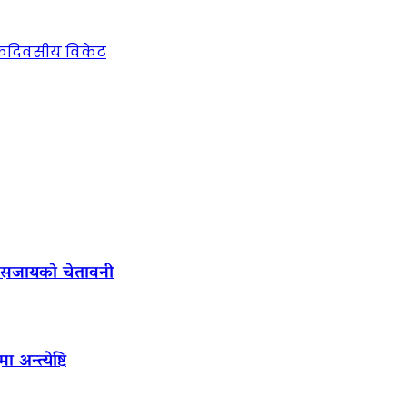
 एकदिवसीय विकेट
ल सजायको चेतावनी
अन्त्येष्टि