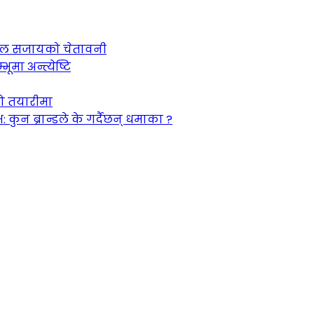
 जेल सजायको चेतावनी
ूमा अन्त्येष्टि
को तयारीमा
न ब्रान्डले के गर्दैछन् धमाका ?