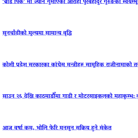
‘ब्रोड पिक’ मा ज्यान गुमाएका आराेही पुरबहादुर गुरुङको स्वयम्भूमा 
सुनचाँदीको मूल्यमा सामान्य वृद्धि
कोशी प्रदेश सरकारका कांग्रेस मन्त्रीहरू सामूहिक राजीनामाको त
साउन २६ देखि काठमाडौँमा गाडी र मोटरसाइकलको महाकुम्भ: कुन 
आज वर्षा कम, भोलि फेरि मनसुन सक्रिय हुने संकेत