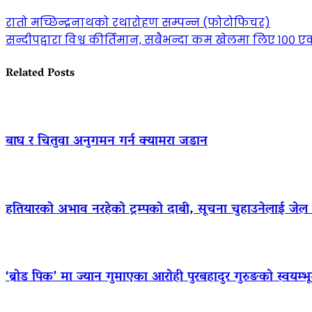
रातो मच्छिन्द्रनाथको रथारोहण सम्पन्न (फोटोफिचर)
सन्दीपद्वारा विश्व कीर्तिमान, सबैभन्दा कम खेलमा लिए १००
Related Posts
बाघ र चितुवा अनुगमन गर्न क्यामरा जडान
हतियारको अभाव नरहेको ट्रम्पको दाबी, सूचना चुहाउनेलाई जे
‘ब्रोड पिक’ मा ज्यान गुमाएका आराेही पुरबहादुर गुरुङको स्वयम्भूमा 