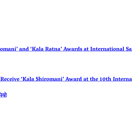
ani’ and ‘Kala Ratna’ Awards at International Sa
eceive ‘Kala Shiromani’ Award at the 10th Internat
पियो