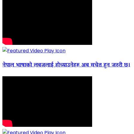
नेपाल भाषाको लबजलाई होच्याउनेहरू अब सचेत हुन जरुरी छ।