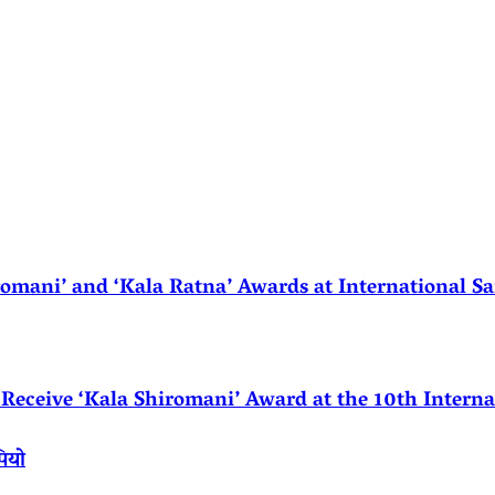
ani’ and ‘Kala Ratna’ Awards at International Sa
eceive ‘Kala Shiromani’ Award at the 10th Internat
पियो