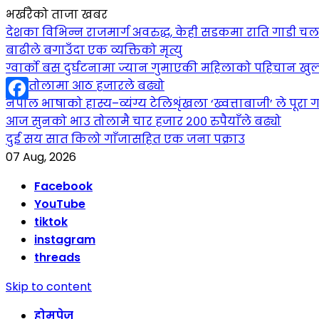
भर्खरैको ताजा खबर
देशका विभिन्न राजमार्ग अवरुद्ध, केही सडकमा राति गाडी च
बाढीले बगाउँदा एक व्यक्तिको मृत्यु
ग्वार्को बस दुर्घटनामा ज्यान गुमाएकी महिलाको पहिचान खुल
सुन तोलामा आठ हजारले बढ्यो
नेपाल भाषाको हास्य–व्यंग्य टेलिशृंखला ‘ख्वत्ताबाजी’ ले पूरा गर
Facebook
आज सुनको भाउ तोलामै चार हजार २०० रुपैयाँले बढ्यो
दुई सय सात किलो गाँजासहित एक जना पक्राउ
07 Aug, 2026
Facebook
YouTube
tiktok
instagram
threads
Skip to content
होमपेज