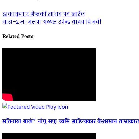
ढाकाकुमार श्रेष्ठको सांसद पद खारेज
बारा–२ मा जसपा अध्यक्ष उपेन्द्र यादव विजयी
Related Posts
मतिनाया बाखं” नांगु सफू च्वमि साहित्यकार केशरमान ताम्राकार