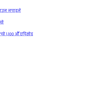
लाउन नपाइने
्यो
्‍यो १,१०० औँ एपिसोड