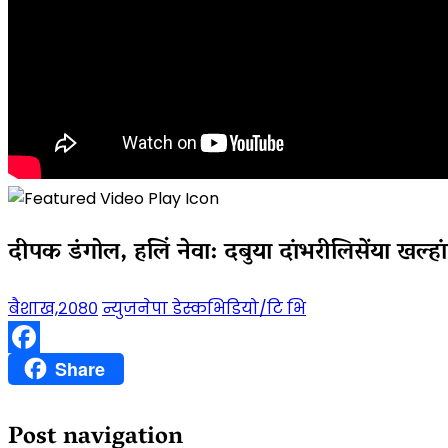
दीपक डंगोल, हलिं नेवा: दबुया दांभरीलिसेंया खल्हांब
बैशाख,२०८०
न्युजनेपा डेस्क
भिडियो/टि भि
Facebook
Share
Post navigation