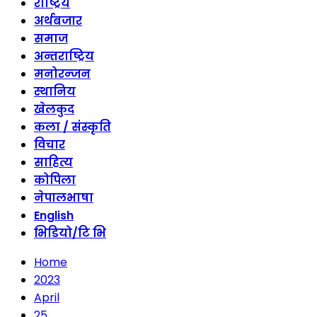
राष्ट्रिय
अर्थबजार
समाज
अन्तराष्ट्रिय
मनोरन्जन
स्थानिय
खेलकुद
कला / संस्कृति
विचार
साहित्य
कोपिला
नेपालभाषा
English
भिडियो/टि भि
Home
2023
April
25