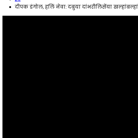
दीपक डंगोल, हलिं नेवा: दबुया दांभरीलिसेंया खल्हांबल्हां