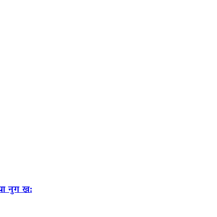
या नुग ख: