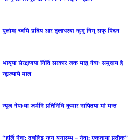
पुलांम्ह च्वमि प्रदिप आर तुलाधरया न्हूगु निगू सफू पिदन
भाय्‌या संरक्षणया निंतिं सरकार जक मखु नेवाः समुदाय हे
न्ह्यज्याये माल
न्यूज नेपाःया जर्मनि प्रतिनिधि कुमार नापितया मां मन्त
“हलिं नेवा: दबुलिइ न्हूगु युगारम्भ – नेवा: एकताया प्रतीक”