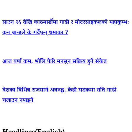
साउन २६ देखि काठमाडौँमा गाडी र मोटरसाइकलको महाकुम्भ:
कुन ब्रान्डले के गर्दैछन् धमाका ?
आज वर्षा कम, भोलि फेरि मनसुन सक्रिय हुने संकेत
देशका विभिन्न राजमार्ग अवरुद्ध, केही सडकमा राति गाडी
चलाउन नपाइने