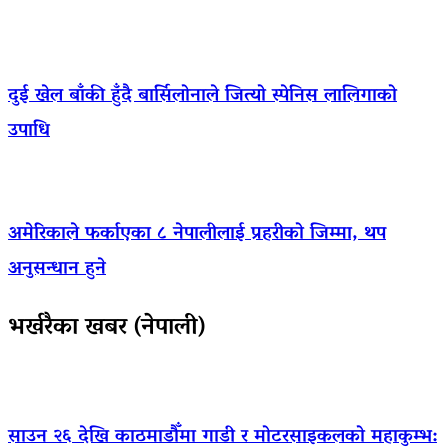
दुई खेल बाँकी हुँदै बार्सिलोनाले जित्यो स्पेनिस लालिगाको
उपाधि
अमेरिकाले फर्काएका ८ नेपालीलाई प्रहरीको जिम्मा, थप
अनुसन्धान हुने
भर्खरैका खबर (नेपाली)
साउन २६ देखि काठमाडौँमा गाडी र मोटरसाइकलको महाकुम्भ: