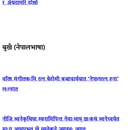
र अँयठामरि दोश्रो
बुखँ (नेपालभाषा)
वरिष्ठ संगीतकःमि रत्न बेहोसी बज्राचार्ययात ‘नेपालरत्न हना’
लःल्हात
नीजि ब्वनेकुथिया स्यनामिपिन्त नेवाःभाय् खःकथं ब्वनेच्वयेत
माःगु आधारभूत खँ स्यनेकने ज्याझ्वः न्ह्यात