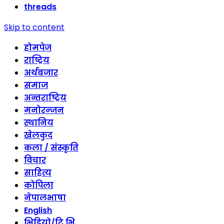
threads
Skip to content
होमपेज
राष्ट्रिय
अर्थबजार
समाज
अन्तराष्ट्रिय
मनोरन्जन
स्थानिय
खेलकुद
कला / संस्कृति
विचार
साहित्य
कोपिला
नेपालभाषा
English
भिडियो/टि भि