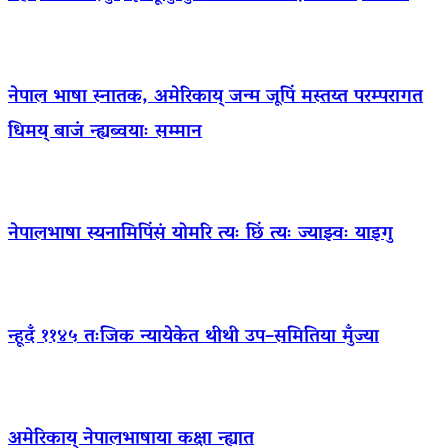
नेपाल भाषा स्नातक, अमेरिकाय् जन्म जूपिं मस्तय्त परम्परागत
धिमय् बाजं न्ह्यब्वयाः सम्मान
नेपालभाषा स्यनामिपिंसं योमरि त्यः छिं त्यः ज्याझ्वः याइगु
न्हूदँ ११४५ तःजिक न्यायेकेत थीथी उप–समितिया मुँज्या
अमेरिकाय् नेपालभाषाया कक्षा न्ह्यात