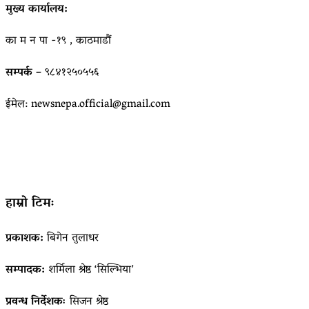
मुख्य कार्यालय:
का म न पा -१९ , काठमाडौं
सम्पर्क –
९८४१२५०५५६
ईमेल: newsnepa.official@gmail.com
हाम्रो टिमः
प्रकाशक:
बिगेन तुलाधर
सम्पादक:
शर्मिला श्रेष्ठ ‘सिल्भिया’
प्रवन्ध निर्देशकः
सिजन श्रेष्ठ