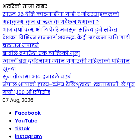
भर्खरैको ताजा खबर
साउन २६ देखि काठमाडौँमा गाडी र मोटरसाइकलको
महाकुम्भ: कुन ब्रान्डले के गर्दैछन् धमाका ?
आज वर्षा कम, भोलि फेरि मनसुन सक्रिय हुने संकेत
देशका विभिन्न राजमार्ग अवरुद्ध, केही सडकमा राति गाडी
चलाउन नपाइने
बाढीले बगाउँदा एक व्यक्तिको मृत्यु
ग्वार्को बस दुर्घटनामा ज्यान गुमाएकी महिलाको पहिचान
खुल्यो
सुन तोलामा आठ हजारले बढ्यो
नेपाल भाषाको हास्य–व्यंग्य टेलिशृंखला ‘ख्वत्ताबाजी’ ले पूरा
गर्‍यो १,१०० औँ एपिसोड
07 Aug, 2026
Facebook
YouTube
tiktok
instagram