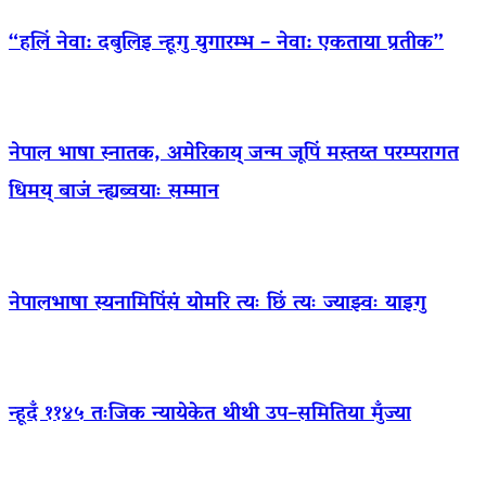
“हलिं नेवा: दबुलिइ न्हूगु युगारम्भ – नेवा: एकताया प्रतीक”
नेपाल भाषा स्नातक, अमेरिकाय् जन्म जूपिं मस्तय्त परम्परागत
धिमय् बाजं न्ह्यब्वयाः सम्मान
नेपालभाषा स्यनामिपिंसं योमरि त्यः छिं त्यः ज्याझ्वः याइगु
न्हूदँ ११४५ तःजिक न्यायेकेत थीथी उप–समितिया मुँज्या