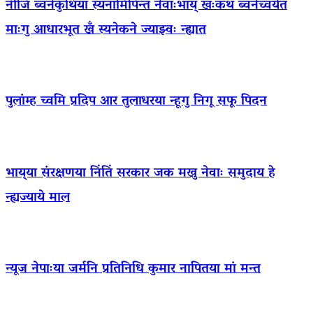
नीजि ब्वनेकुथिया स्यनामिपिन्त नेवाःभाय् खःकथं ब्वनेच्वयेत
माःगु आधारभूत खँ स्यनेकने ज्याझ्वः न्ह्यात
पुलांम्ह च्वमि प्रदिप आर तुलाधरया न्हूगु निगू सफू पिदन
भाय्‌या संरक्षणया निंतिं सरकार जक मखु नेवाः समुदाय हे
न्ह्यज्याये माल
न्यूज नेपाःया जर्मनि प्रतिनिधि कुमार नापितया मां मन्त