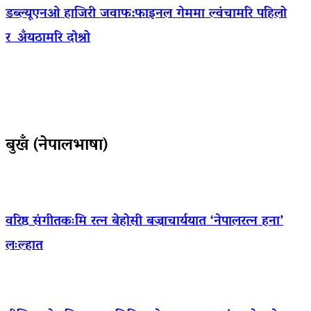
डब्ल्यूएनओ हाजिरी जवाफ:फाइनल गेममा ल्वंचामरि पहिलो
र अँयठामरि दोश्रो
बुखँ (नेपालभाषा)
वरिष्ठ संगीतकःमि रत्न बेहोसी बज्राचार्ययात ‘नेपालरत्न हना’
लःल्हात