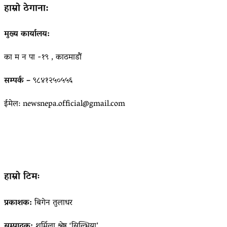
हाम्रो ठेगाना:
मुख्य कार्यालय:
का म न पा -१९ , काठमाडौं
सम्पर्क –
९८४१२५०५५६
ईमेल: newsnepa.official@gmail.com
हाम्रो टिमः
प्रकाशक:
बिगेन तुलाधर
सम्पादक:
शर्मिला श्रेष्ठ ‘सिल्भिया’