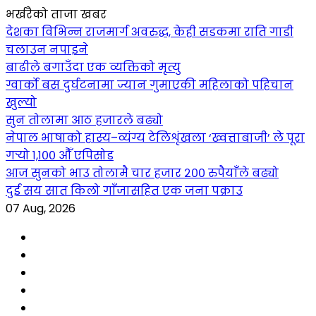
भर्खरैको ताजा खबर
देशका विभिन्न राजमार्ग अवरुद्ध, केही सडकमा राति गाडी
चलाउन नपाइने
बाढीले बगाउँदा एक व्यक्तिको मृत्यु
ग्वार्को बस दुर्घटनामा ज्यान गुमाएकी महिलाको पहिचान
खुल्यो
सुन तोलामा आठ हजारले बढ्यो
नेपाल भाषाको हास्य–व्यंग्य टेलिशृंखला ‘ख्वत्ताबाजी’ ले पूरा
गर्‍यो १,१०० औँ एपिसोड
आज सुनको भाउ तोलामै चार हजार २०० रुपैयाँले बढ्यो
दुई सय सात किलो गाँजासहित एक जना पक्राउ
07 Aug, 2026
Facebook
YouTube
tiktok
instagram
threads