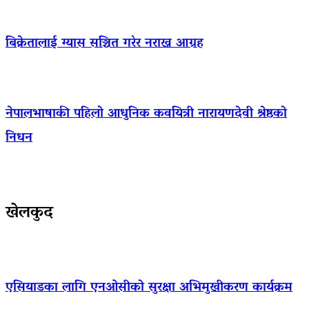
बिक्रेतालाई ग्यास सञ्चित गरेर नराख्न आग्रह
नेपालभाषाकी पहिलो आधुनिक कवयित्री नारायणदेवी श्रेष्ठको
निधन
खेलकुद
एसियाडका लागि एनओसीको सुरक्षा अभिमुखीकरण कार्यक्रम