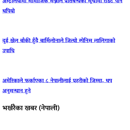
अस्ट्रेलियामा सामाजिक सञ्जाल प्रतिबन्धको सूचीमा रेडिट पनि
थपियो
दुई खेल बाँकी हुँदै बार्सिलोनाले जित्यो स्पेनिस लालिगाको
उपाधि
अमेरिकाले फर्काएका ८ नेपालीलाई प्रहरीको जिम्मा, थप
अनुसन्धान हुने
भर्खरैका खबर (नेपाली)