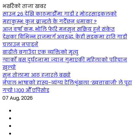
भर्खरैको ताजा खबर
साउन २६ देखि काठमाडौँमा गाडी र मोटरसाइकलको
महाकुम्भ: कुन ब्रान्डले के गर्दैछन् धमाका ?
आज वर्षा कम, भोलि फेरि मनसुन सक्रिय हुने संकेत
देशका विभिन्न राजमार्ग अवरुद्ध, केही सडकमा राति गाडी
चलाउन नपाइने
बाढीले बगाउँदा एक व्यक्तिको मृत्यु
ग्वार्को बस दुर्घटनामा ज्यान गुमाएकी महिलाको पहिचान
खुल्यो
सुन तोलामा आठ हजारले बढ्यो
नेपाल भाषाको हास्य–व्यंग्य टेलिशृंखला ‘ख्वत्ताबाजी’ ले पूरा
गर्‍यो १,१०० औँ एपिसोड
07 Aug, 2026
Facebook
YouTube
tiktok
instagram