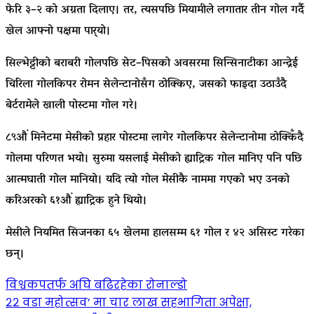
फेरि ३–२ को अग्रता दिलाए। तर, त्यसपछि मियामीले लगातार तीन गोल गर्दै
खेल आफ्नो पक्षमा पार्‍यो।
सिल्भेट्टीको बराबरी गोलपछि सेट–पिसको अवसरमा सिन्सिनाटीका आन्द्रेई
चिरिला गोलकिपर रोमन सेलेन्टानोसँग ठोक्किए, जसको फाइदा उठाउँदै
बेर्टरामेले खाली पोस्टमा गोल गरे।
८९औं मिनेटमा मेसीको प्रहार पोस्टमा लागेर गोलकिपर सेलेन्टानोमा ठोक्किँदै
गोलमा परिणत भयो। सुरुमा यसलाई मेसीको ह्याट्रिक गोल मानिए पनि पछि
आत्मघाती गोल मानियो। यदि त्यो गोल मेसीकै नाममा गएको भए उनको
करिअरको ६१औं ह्याट्रिक हुने थियो।
मेसीले नियमित सिजनका ६५ खेलमा हालसम्म ६१ गोल र ४२ असिस्ट गरेका
छन्।
Post
विश्वकपतर्फ अघि बढिरहेका रोनाल्डो
२२ वडा महोत्सव’ मा चार लाख सहभागिता अपेक्षा,