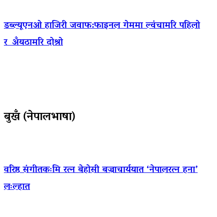
डब्ल्यूएनओ हाजिरी जवाफ:फाइनल गेममा ल्वंचामरि पहिलो
र अँयठामरि दोश्रो
बुखँ (नेपालभाषा)
वरिष्ठ संगीतकःमि रत्न बेहोसी बज्राचार्ययात ‘नेपालरत्न हना’
लःल्हात