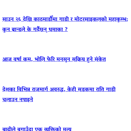
साउन २६ देखि काठमाडौँमा गाडी र मोटरसाइकलको महाकुम्भ:
कुन ब्रान्डले के गर्दैछन् धमाका ?
आज वर्षा कम, भोलि फेरि मनसुन सक्रिय हुने संकेत
देशका विभिन्न राजमार्ग अवरुद्ध, केही सडकमा राति गाडी
चलाउन नपाइने
बाढीले बगाउँदा एक व्यक्तिको मृत्यु