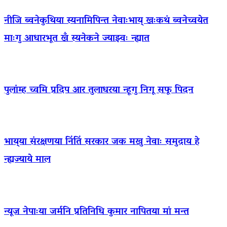
नीजि ब्वनेकुथिया स्यनामिपिन्त नेवाःभाय् खःकथं ब्वनेच्वयेत
माःगु आधारभूत खँ स्यनेकने ज्याझ्वः न्ह्यात
पुलांम्ह च्वमि प्रदिप आर तुलाधरया न्हूगु निगू सफू पिदन
भाय्‌या संरक्षणया निंतिं सरकार जक मखु नेवाः समुदाय हे
न्ह्यज्याये माल
न्यूज नेपाःया जर्मनि प्रतिनिधि कुमार नापितया मां मन्त