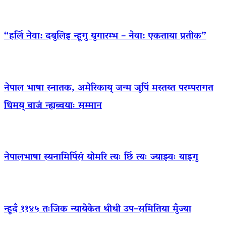
“हलिं नेवा: दबुलिइ न्हूगु युगारम्भ – नेवा: एकताया प्रतीक”
नेपाल भाषा स्नातक, अमेरिकाय् जन्म जूपिं मस्तय्त परम्परागत
धिमय् बाजं न्ह्यब्वयाः सम्मान
नेपालभाषा स्यनामिपिंसं योमरि त्यः छिं त्यः ज्याझ्वः याइगु
न्हूदँ ११४५ तःजिक न्यायेकेत थीथी उप–समितिया मुँज्या