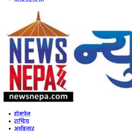
होमपेज
राष्ट्रिय
अर्थबजार