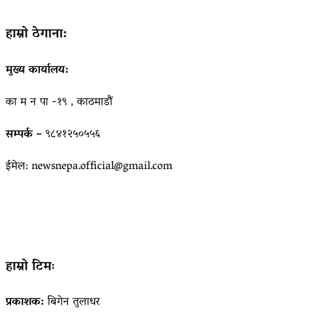
हाम्रो ठेगाना:
मुख्य कार्यालय:
का म न पा -१९ , काठमाडौं
सम्पर्क –
९८४१२५०५५६
ईमेल: newsnepa.official@gmail.com
हाम्रो टिमः
प्रकाशक:
बिगेन तुलाधर