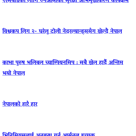
एसियाडका लागि एनओसीको सुरक्षा अभिमुखीकरण कार्यक्रम
विश्वकप लिग २- घरेलु टोली नेदरल्यान्ड्ससँग खेल्दै नेपाल
काभा पुरुष भलिबल च्याम्पियनसिप : सबै खेल हार्दै अन्तिम
भयो नेपाल
नेपालको हारै हार
भिनिसियसलाई अनुबन्ध गर्न आर्सनल इच्छुक