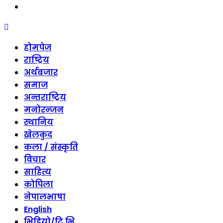
threads
Skip
to
होमपेज
content
राष्ट्रिय
अर्थबजार
समाज
अन्तराष्ट्रिय
मनोरन्जन
स्थानिय
खेलकुद
कला / संस्कृति
विचार
साहित्य
कोपिला
नेपालभाषा
English
भिडियो/टि भि