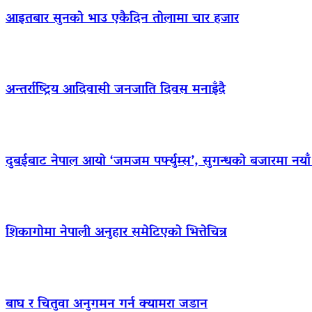
आइतबार सुनको भाउ एकैदिन तोलामा चार हजार
अन्तर्राष्ट्रिय आदिवासी जनजाति दिवस मनाइँदै
दुबईबाट नेपाल आयो ‘जमजम पर्फ्युम्स’, सुगन्धको बजारमा नयाँ ब्
शिकागोमा नेपाली अनुहार समेटिएको भित्तेचित्र
बाघ र चितुवा अनुगमन गर्न क्यामरा जडान