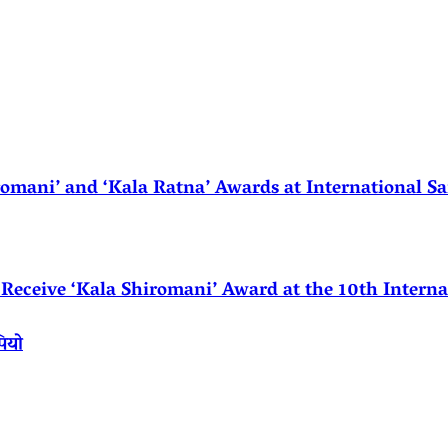
ani’ and ‘Kala Ratna’ Awards at International Sa
eceive ‘Kala Shiromani’ Award at the 10th Internat
पियो