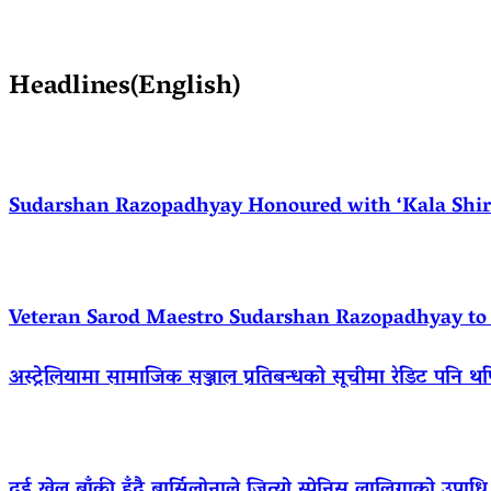
Headlines(English)
Sudarshan Razopadhyay Honoured with ‘Kala Shirom
Veteran Sarod Maestro Sudarshan Razopadhyay to R
अस्ट्रेलियामा सामाजिक सञ्जाल प्रतिबन्धको सूचीमा रेडिट पनि थ
दुई खेल बाँकी हुँदै बार्सिलोनाले जित्यो स्पेनिस लालिगाको उपाधि