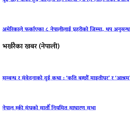
अमेरिकाले फर्काएका ८ नेपालीलाई प्रहरीको जिम्मा, थप अनुसन्धा
भर्खरैका खबर (नेपाली)
सम्बन्ध र संवेदनाको दुई कथा : ‘कति बस्छौं माइतीघर’ र ‘आश्रम
नेपाल स्की संघको सातौँ नियमित साधारण सभा