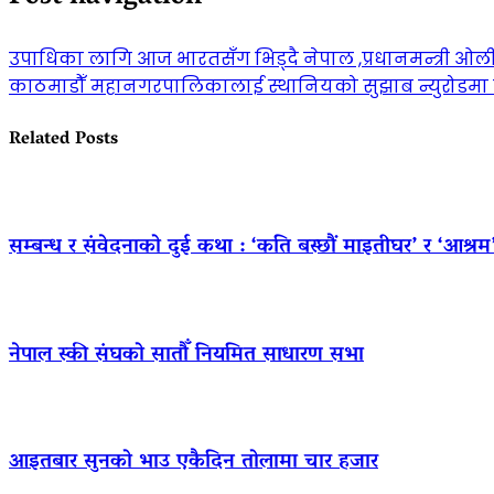
उपाधिका लागि आज भारतसँग भिड्दै नेपाल ,प्रधानमन्त्री ओल
काठमाडौँ महानगरपालिकालाई स्थानियको सुझाब न्युरोडमा 
Related Posts
सम्बन्ध र संवेदनाको दुई कथा : ‘कति बस्छौं माइतीघर’ र ‘आश्रम
नेपाल स्की संघको सातौँ नियमित साधारण सभा
आइतबार सुनको भाउ एकैदिन तोलामा चार हजार