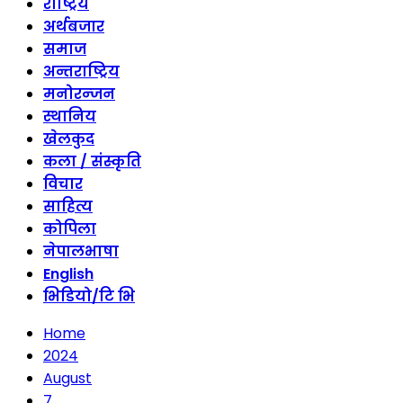
राष्ट्रिय
अर्थबजार
समाज
अन्तराष्ट्रिय
मनोरन्जन
स्थानिय
खेलकुद
कला / संस्कृति
विचार
साहित्य
कोपिला
नेपालभाषा
English
भिडियो/टि भि
Home
2024
August
7