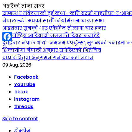
भर्खरैको ताजा खबर
सम्बन्ध र संवेदनाको दुई कथा : ‘कति बस्छौं माइतीघर’ र ‘आश्
नेपाल स्की संघको सातौँ नियमित साधारण सभा
आइतबार सुनको भाउ एकैदिन तोलामा चार हजार
अन्तर्राष्ट्रिय आदिवासी जनजाति दिवस मनाइँदै
दुबईबाट नेपाल आयो ‘जमजम पर्फ्युम्स’, सुगन्धको बजारमा नयाँ 
Facebook
शिकागोमा नेपाली अनुहार समेटिएको भित्तेचित्र
बाघ र चितुवा अनुगमन गर्न क्यामरा जडान
09 Aug, 2026
Facebook
YouTube
tiktok
instagram
threads
Skip to content
होमपेज