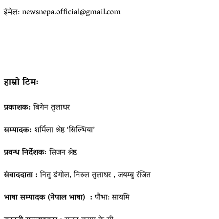
ईमेल: newsnepa.official@gmail.com
हाम्रो टिमः
प्रकाशक:
बिगेन तुलाधर
सम्पादक:
शर्मिला श्रेष्ठ ‘सिल्भिया’
प्रवन्ध निर्देशकः
सिजन श्रेष्ठ
संवाददाता :
नितु डंगोल, निरुल तुलाधर , जयम्बु रंजित
भाषा सम्पादक (नेपाल भाषा) :
पौभा: सायमि