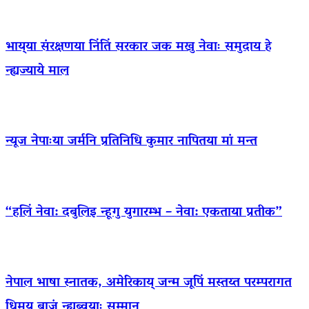
भाय्‌या संरक्षणया निंतिं सरकार जक मखु नेवाः समुदाय हे
न्ह्यज्याये माल
न्यूज नेपाःया जर्मनि प्रतिनिधि कुमार नापितया मां मन्त
“हलिं नेवा: दबुलिइ न्हूगु युगारम्भ – नेवा: एकताया प्रतीक”
नेपाल भाषा स्नातक, अमेरिकाय् जन्म जूपिं मस्तय्त परम्परागत
धिमय् बाजं न्ह्यब्वयाः सम्मान