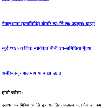
नेपालभाषा स्यनामिपिंसं योमरि त्यः छिं त्यः ज्याझ्वः याइगु
न्हूदँ ११४५ तःजिक न्यायेकेत थीथी उप–समितिया मुँज्या
अमेरिकाय् नेपालभाषाया कक्षा न्ह्यात
हाम्रो बारेमा :
तुलाधर एण्ड मिडिया प्रा. लि. द्वारा संचालित अनलाइन न्युज नेपा डट कम