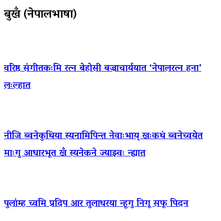
बुखँ (नेपालभाषा)
वरिष्ठ संगीतकःमि रत्न बेहोसी बज्राचार्ययात ‘नेपालरत्न हना’
लःल्हात
नीजि ब्वनेकुथिया स्यनामिपिन्त नेवाःभाय् खःकथं ब्वनेच्वयेत
माःगु आधारभूत खँ स्यनेकने ज्याझ्वः न्ह्यात
पुलांम्ह च्वमि प्रदिप आर तुलाधरया न्हूगु निगू सफू पिदन