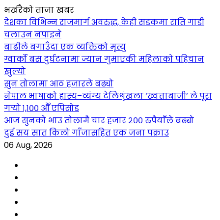
भर्खरैको ताजा खबर
देशका विभिन्न राजमार्ग अवरुद्ध, केही सडकमा राति गाडी
चलाउन नपाइने
बाढीले बगाउँदा एक व्यक्तिको मृत्यु
ग्वार्को बस दुर्घटनामा ज्यान गुमाएकी महिलाको पहिचान
खुल्यो
सुन तोलामा आठ हजारले बढ्यो
नेपाल भाषाको हास्य–व्यंग्य टेलिशृंखला ‘ख्वत्ताबाजी’ ले पूरा
गर्‍यो १,१०० औँ एपिसोड
आज सुनको भाउ तोलामै चार हजार २०० रुपैयाँले बढ्यो
दुई सय सात किलो गाँजासहित एक जना पक्राउ
06 Aug, 2026
Facebook
YouTube
tiktok
instagram
threads