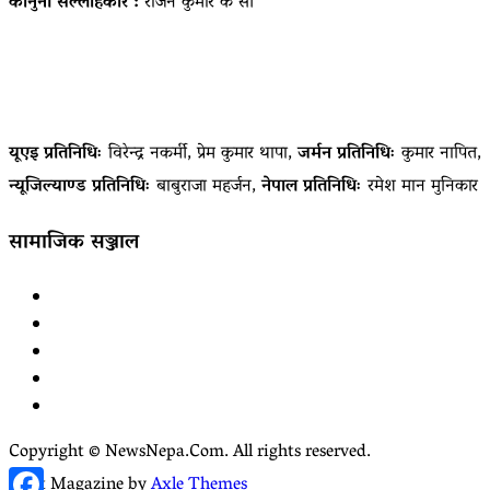
कानुनी सल्लाहकार :
राजन कुमार के सी
यूएइ प्रतिनिधिः
विरेन्द्र नकर्मी, प्रेम कुमार थापा,
जर्मन प्रतिनिधिः
कुमार नापित,
न्यूजिल्याण्ड प्रतिनिधिः
बाबुराजा महर्जन,
नेपाल प्रतिनिधिः
रमेश मान मुनिकार
सामाजिक सञ्जाल
Facebook
YouTube
tiktok
instagram
threads
Copyright © NewsNepa.Com. All rights reserved.
Facebook
Start Magazine by
Axle Themes