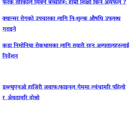
फरक तरिकाले सिक्ने बच्चाहरू: हाम्रो शिक्षा किन असफल ?
क्यान्सर रोगको उपचारका लागि निःशुल्क औषधि उपलब्ध
गराइने
कडा निमोनिया रोकथामका लागि तयारी रहन अस्पतालहरुलाई
निर्देशन
डब्ल्यूएनओ हाजिरी जवाफ:फाइनल गेममा ल्वंचामरि पहिलो
र अँयठामरि दोश्रो