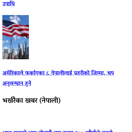
उपाधि
अमेरिकाले फर्काएका ८ नेपालीलाई प्रहरीको जिम्मा, थप
अनुसन्धान हुने
भर्खरैका खबर (नेपाली)