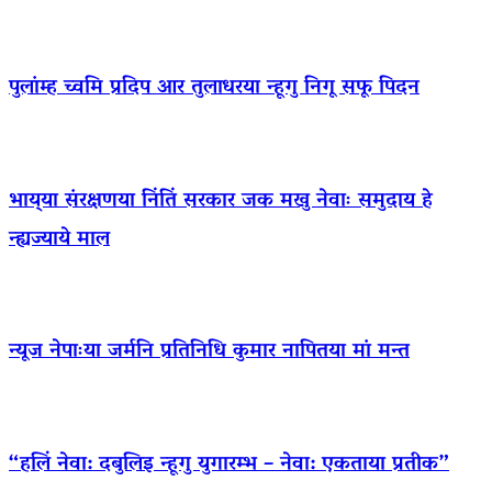
पुलांम्ह च्वमि प्रदिप आर तुलाधरया न्हूगु निगू सफू पिदन
भाय्‌या संरक्षणया निंतिं सरकार जक मखु नेवाः समुदाय हे
न्ह्यज्याये माल
न्यूज नेपाःया जर्मनि प्रतिनिधि कुमार नापितया मां मन्त
“हलिं नेवा: दबुलिइ न्हूगु युगारम्भ – नेवा: एकताया प्रतीक”