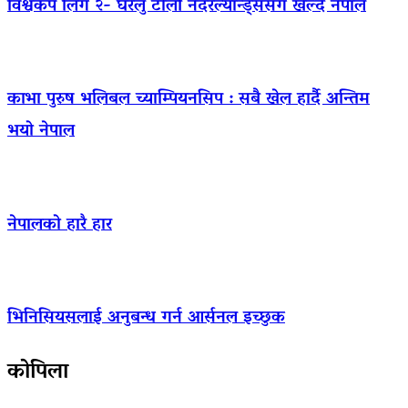
विश्वकप लिग २- घरेलु टोली नेदरल्यान्ड्ससँग खेल्दै नेपाल
काभा पुरुष भलिबल च्याम्पियनसिप : सबै खेल हार्दै अन्तिम
भयो नेपाल
नेपालको हारै हार
भिनिसियसलाई अनुबन्ध गर्न आर्सनल इच्छुक
कोपिला