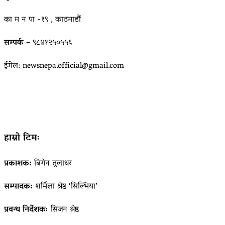
का म न पा -१९ , काठमाडौं
सम्पर्क –
९८४१२५०५५६
ईमेल: newsnepa.official@gmail.com
हाम्रो टिमः
प्रकाशक:
बिगेन तुलाधर
सम्पादक:
शर्मिला श्रेष्ठ ‘सिल्भिया’
प्रवन्ध निर्देशकः
सिजन श्रेष्ठ