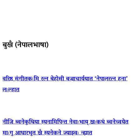
बुखँ (नेपालभाषा)
वरिष्ठ संगीतकःमि रत्न बेहोसी बज्राचार्ययात ‘नेपालरत्न हना’
लःल्हात
नीजि ब्वनेकुथिया स्यनामिपिन्त नेवाःभाय् खःकथं ब्वनेच्वयेत
माःगु आधारभूत खँ स्यनेकने ज्याझ्वः न्ह्यात