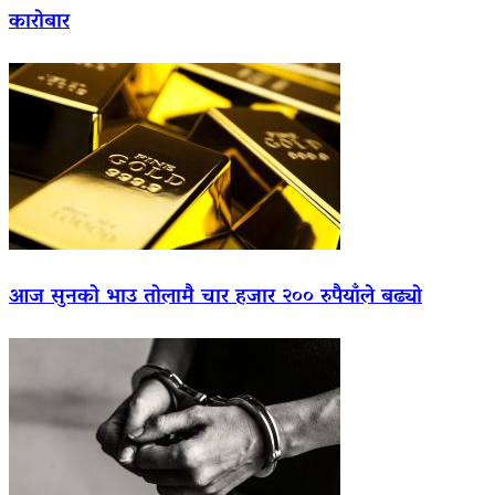
कारोबार
आज सुनको भाउ तोलामै चार हजार २०० रुपैयाँले बढ्यो