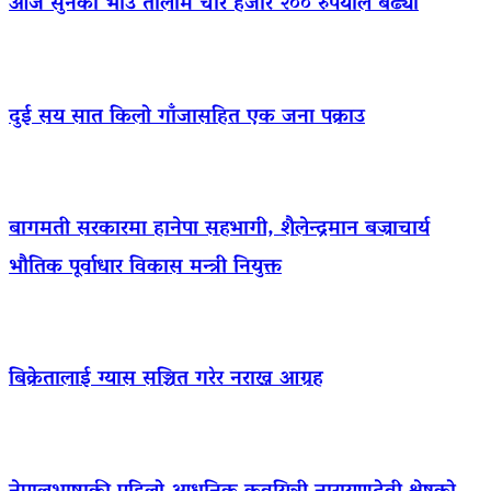
आज सुनको भाउ तोलामै चार हजार २०० रुपैयाँले बढ्यो
दुई सय सात किलो गाँजासहित एक जना पक्राउ
बागमती सरकारमा हानेपा सहभागी, शैलेन्द्रमान बज्राचार्य
भौतिक पूर्वाधार विकास मन्त्री नियुक्त
बिक्रेतालाई ग्यास सञ्चित गरेर नराख्न आग्रह