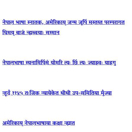
नेपाल भाषा स्नातक, अमेरिकाय् जन्म जूपिं मस्तय्त परम्परागत
धिमय् बाजं न्ह्यब्वयाः सम्मान
नेपालभाषा स्यनामिपिंसं योमरि त्यः छिं त्यः ज्याझ्वः याइगु
न्हूदँ ११४५ तःजिक न्यायेकेत थीथी उप–समितिया मुँज्या
अमेरिकाय् नेपालभाषाया कक्षा न्ह्यात