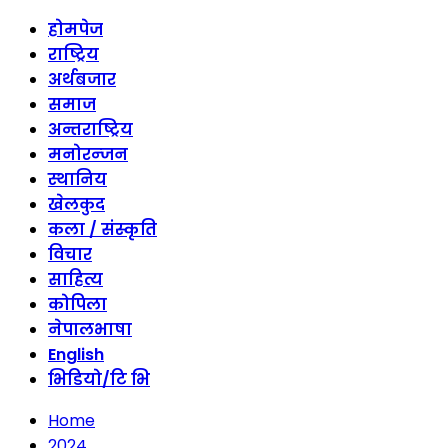
होमपेज
राष्ट्रिय
अर्थबजार
समाज
अन्तराष्ट्रिय
मनोरन्जन
स्थानिय
खेलकुद
कला / संस्कृति
विचार
साहित्य
कोपिला
नेपालभाषा
English
भिडियो/टि भि
Home
2024