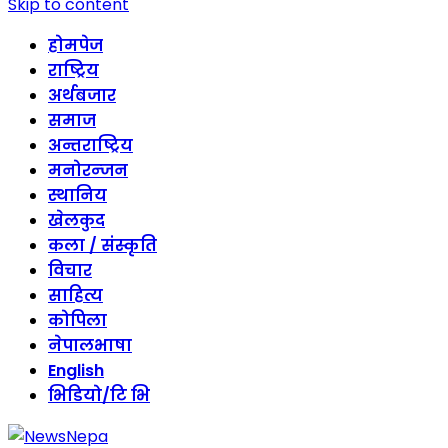
Skip to content
होमपेज
राष्ट्रिय
अर्थबजार
समाज
अन्तराष्ट्रिय
मनोरन्जन
स्थानिय
खेलकुद
कला / संस्कृति
विचार
साहित्य
कोपिला
नेपालभाषा
English
भिडियो/टि भि