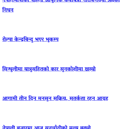
नेपालभाषाकी पहिलो आधुनिक कवयित्री नारायणदेवी श्रेष्ठको
निधन
रोल्पा केन्द्रबिन्दु भएर भूकम्प
सिन्धुलीमा यात्रुसहितको कार सुनकोशीमा खस्यो
आगामी तीन दिन मनसुन सक्रिय, सतर्कता रहन आग्रह
नेपाली बजारमा आज सुनचाँदीको मूल्य बढ्याे