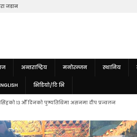
मरा जडान
हतियारको अभाव नरहेको ट्रम्पको दाबी, सू
चुहाउनेलाई जेल सजायको चेतावनी
ाज
अन्तराष्ट्रिय
मनोरन्जन
स्थानिय
ENGLISH
भिडियो/टि भि
 सिंहको १३ औँ दिनको पुण्यतिथिमा असनमा दीप प्रज्वलन