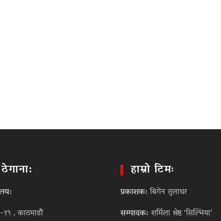
ो ठेगाना:
हाम्रो टिमः
ालय:
प्रकाशक:
बिगेन तुलाधर
-१९ , काठमाडौं
सम्पादक:
शर्मिला श्रेष्ठ ‘सिल्भिया’