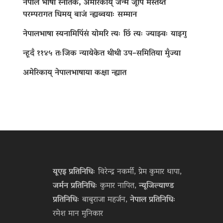
नेपाल भाषा स्नातक, अमेरिकाय् जन्म जूपिं मस्तय्त
परम्परागत धिमय् बाजं न्ह्यब्वयाः सम्मान
नेपालभाषा स्यनामिपिंसं योमरि त्यः छिं त्यः ज्याझ्वः याइगु
न्हूदँ ११४५ तःजिक न्यायेकेत थीथी उप–समितिया मुँज्या
अमेरिकाय् नेपालभाषाया कक्षा न्ह्यात
यूएइ प्रतिनिधिः
विरेन्द्र नकर्मी, प्रेम कुमार थापा,
जर्मन प्रतिनिधिः
कुमार नापित,
न्यूजिल्याण्ड
प्रतिनिधिः
बाबुराजा महर्जन,
नेपाल प्रतिनिधिः
रमेश मान मुनिकार