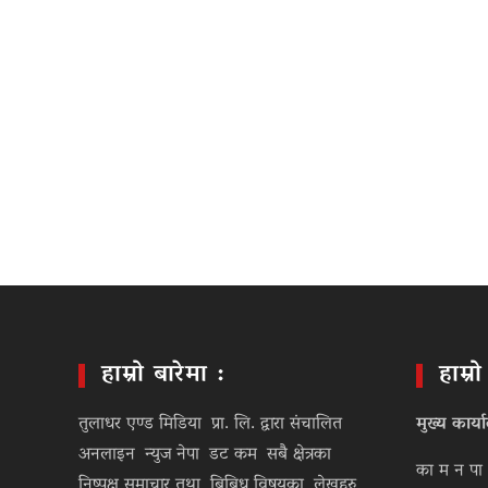
हाम्रो बारेमा :
हाम्र
तुलाधर एण्ड मिडिया प्रा. लि. द्वारा संचालित
मुख्य कार्य
अनलाइन न्युज नेपा डट कम सबै क्षेत्रका
का म न पा 
निष्पक्ष समाचार तथा बिबिध विषयका लेखहरु