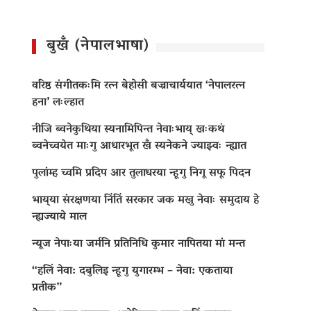
बुखँ (नेपालभाषा)
वरिष्ठ संगीतकःमि रत्न बेहोसी बज्राचार्ययात ‘नेपालरत्न
हना’ लःल्हात
नीजि ब्वनेकुथिया स्यनामिपिन्त नेवाःभाय् खःकथं
ब्वनेच्वयेत माःगु आधारभूत खँ स्यनेकने ज्याझ्वः न्ह्यात
पुलांम्ह च्वमि प्रदिप आर तुलाधरया न्हूगु निगू सफू पिदन
भाय्‌या संरक्षणया निंतिं सरकार जक मखु नेवाः समुदाय हे
न्ह्यज्याये माल
न्यूज नेपाःया जर्मनि प्रतिनिधि कुमार नापितया मां मन्त
“हलिं नेवा: दबुलिइ न्हूगु युगारम्भ – नेवा: एकताया
प्रतीक”