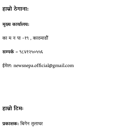
हाम्रो ठेगाना:
मुख्य कार्यालय:
का म न पा -१९ , काठमाडौं
सम्पर्क –
९८४१२५०५५६
ईमेल: newsnepa.official@gmail.com
हाम्रो टिमः
प्रकाशक:
बिगेन तुलाधर