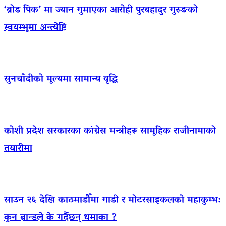
‘ब्रोड पिक’ मा ज्यान गुमाएका आराेही पुरबहादुर गुरुङको
स्वयम्भूमा अन्त्येष्टि
सुनचाँदीको मूल्यमा सामान्य वृद्धि
कोशी प्रदेश सरकारका कांग्रेस मन्त्रीहरू सामूहिक राजीनामाको
तयारीमा
साउन २६ देखि काठमाडौँमा गाडी र मोटरसाइकलको महाकुम्भ:
कुन ब्रान्डले के गर्दैछन् धमाका ?