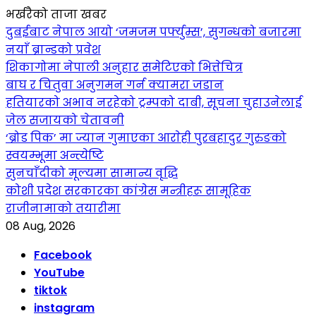
भर्खरैको ताजा खबर
दुबईबाट नेपाल आयो ‘जमजम पर्फ्युम्स’, सुगन्धको बजारमा
नयाँ ब्रान्डको प्रवेश
शिकागोमा नेपाली अनुहार समेटिएको भित्तेचित्र
बाघ र चितुवा अनुगमन गर्न क्यामरा जडान
हतियारको अभाव नरहेको ट्रम्पको दाबी, सूचना चुहाउनेलाई
जेल सजायको चेतावनी
‘ब्रोड पिक’ मा ज्यान गुमाएका आराेही पुरबहादुर गुरुङको
स्वयम्भूमा अन्त्येष्टि
सुनचाँदीको मूल्यमा सामान्य वृद्धि
कोशी प्रदेश सरकारका कांग्रेस मन्त्रीहरू सामूहिक
राजीनामाको तयारीमा
08 Aug, 2026
Facebook
YouTube
tiktok
instagram