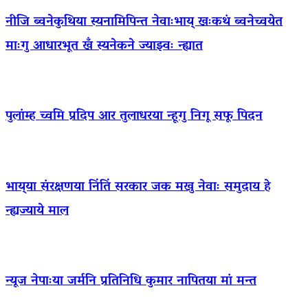
नीजि ब्वनेकुथिया स्यनामिपिन्त नेवाःभाय् खःकथं ब्वनेच्वयेत
माःगु आधारभूत खँ स्यनेकने ज्याझ्वः न्ह्यात
पुलांम्ह च्वमि प्रदिप आर तुलाधरया न्हूगु निगू सफू पिदन
भाय्‌या संरक्षणया निंतिं सरकार जक मखु नेवाः समुदाय हे
न्ह्यज्याये माल
न्यूज नेपाःया जर्मनि प्रतिनिधि कुमार नापितया मां मन्त