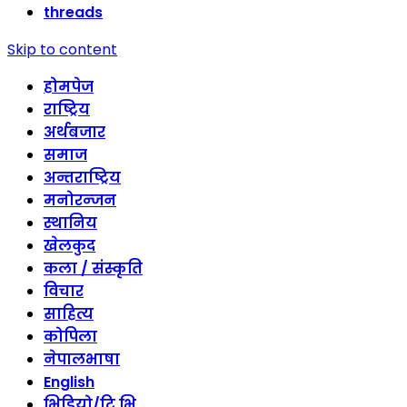
threads
Skip to content
होमपेज
राष्ट्रिय
अर्थबजार
समाज
अन्तराष्ट्रिय
मनोरन्जन
स्थानिय
खेलकुद
कला / संस्कृति
विचार
साहित्य
कोपिला
नेपालभाषा
English
भिडियो/टि भि