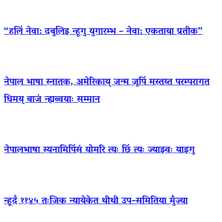
“हलिं नेवा: दबुलिइ न्हूगु युगारम्भ – नेवा: एकताया प्रतीक”
नेपाल भाषा स्नातक, अमेरिकाय् जन्म जूपिं मस्तय्त परम्परागत
धिमय् बाजं न्ह्यब्वयाः सम्मान
नेपालभाषा स्यनामिपिंसं योमरि त्यः छिं त्यः ज्याझ्वः याइगु
न्हूदँ ११४५ तःजिक न्यायेकेत थीथी उप–समितिया मुँज्या