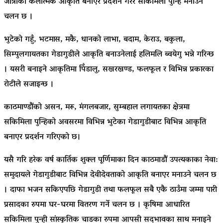
जात्राको कलात्मक आकृति बनाएर प्रदर्शन गरेर सकिमिला पुन्हि मनाउने
चलन छ ।
भुटेको गहुँ, भटमास, मकै, धानको लाभा, बदाम, केराउ, बकुला,
सिम्पुलगायतका गेडागुडीले आकृति बनाउनेलाई हलिमलि ब्वयेगु भन्ने गरिन्छ
। यसरी बनाइने आकृतिमा पिँडालु, सखरखण्ड, फलफूल र विभिन्न प्रकारका
रोटीले सजाइन्छ ।
काठमाण्डाैंको असन, मरू, मंगलबजार, सुम्बहाल लगायतका क्षेत्रमा
सकिमिला पुन्हिको अवसरमा विभिन्न भुटेका गेडागुडीबाट विभिन्न आकृति
बनाएर प्रदर्शन गरिएको छ।
यसै गरि हरेक वर्ष कार्तिक शुक्ल पूर्णिमाका दिन काठमाडौं उपत्यकाका नेवा:
समुदायले गेडागुडीबाट विभिन्न देवीदेवताको आकृति बनाएर मनाउने चलन छ
। दाफा भजन सकिएपछि गेडागुडी तथा फलफूल सबै एकै ठाउँमा जम्मा पारी
प्रसादका रुपमा घर-घरमा वितरण गर्ने चलन छ । कृषिमा आधारित
सकिमिला पुन्ही सांस्कृतिक चाडका रुपमा आपसी सद्‌भावका साथ मनाइने