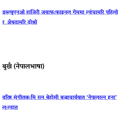
डब्ल्यूएनओ हाजिरी जवाफ:फाइनल गेममा ल्वंचामरि पहिलो
र अँयठामरि दोश्रो
बुखँ (नेपालभाषा)
वरिष्ठ संगीतकःमि रत्न बेहोसी बज्राचार्ययात ‘नेपालरत्न हना’
लःल्हात