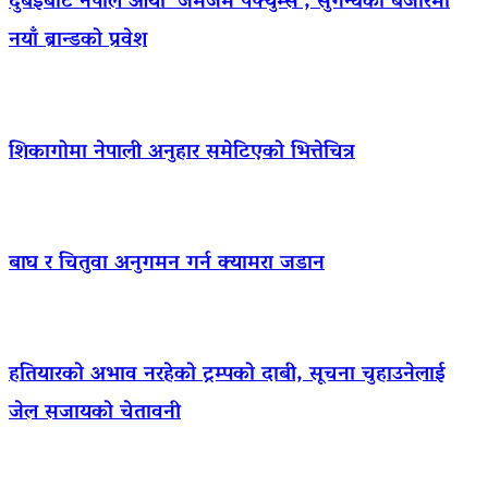
दुबईबाट नेपाल आयो ‘जमजम पर्फ्युम्स’, सुगन्धको बजारमा
नयाँ ब्रान्डको प्रवेश
शिकागोमा नेपाली अनुहार समेटिएको भित्तेचित्र
बाघ र चितुवा अनुगमन गर्न क्यामरा जडान
हतियारको अभाव नरहेको ट्रम्पको दाबी, सूचना चुहाउनेलाई
जेल सजायको चेतावनी