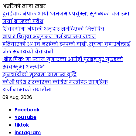
भर्खरैको ताजा खबर
दुबईबाट नेपाल आयो ‘जमजम पर्फ्युम्स’, सुगन्धको बजारमा
नयाँ ब्रान्डको प्रवेश
शिकागोमा नेपाली अनुहार समेटिएको भित्तेचित्र
बाघ र चितुवा अनुगमन गर्न क्यामरा जडान
हतियारको अभाव नरहेको ट्रम्पको दाबी, सूचना चुहाउनेलाई
जेल सजायको चेतावनी
‘ब्रोड पिक’ मा ज्यान गुमाएका आराेही पुरबहादुर गुरुङको
स्वयम्भूमा अन्त्येष्टि
सुनचाँदीको मूल्यमा सामान्य वृद्धि
कोशी प्रदेश सरकारका कांग्रेस मन्त्रीहरू सामूहिक
राजीनामाको तयारीमा
09 Aug, 2026
Facebook
YouTube
tiktok
instagram