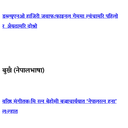
डब्ल्यूएनओ हाजिरी जवाफ:फाइनल गेममा ल्वंचामरि पहिलो
र अँयठामरि दोश्रो
बुखँ (नेपालभाषा)
वरिष्ठ संगीतकःमि रत्न बेहोसी बज्राचार्ययात ‘नेपालरत्न हना’
लःल्हात