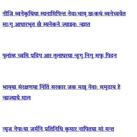
नीजि ब्वनेकुथिया स्यनामिपिन्त नेवाःभाय् खःकथं ब्वनेच्वयेत
माःगु आधारभूत खँ स्यनेकने ज्याझ्वः न्ह्यात
पुलांम्ह च्वमि प्रदिप आर तुलाधरया न्हूगु निगू सफू पिदन
भाय्‌या संरक्षणया निंतिं सरकार जक मखु नेवाः समुदाय हे
न्ह्यज्याये माल
न्यूज नेपाःया जर्मनि प्रतिनिधि कुमार नापितया मां मन्त