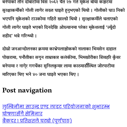
बनेपाको तीन दोबाटोमा
विसं
२०६२ चैत २७ गते मुकेश
बाँया
कञ्चटमा
सुरक्षाकर्मीको गोली लागेर सख्त घाइते हुनुभएको थियो । गोलीको घाउ निको
भएपनि मुकेशको टाउकोमा गहिरो खाल्डो थियो । सुरक्षाकर्मीले चलाएको
गोली लागेर घाइते भएको दिनदेखि ओछ्यानमा परेका मुकेशलाई ‘ज्यूँदो
शहीद’ भन्ने गरिन्थ्यो ।
दोस्रो
जनआन्दोलनका
क्रममा
काभ्रेपलाञ्चोकको
नालाका भिमसेन दाहाल
पोखरामा, पनौतीका सगुन ताम्राकार कलंकीमा, भिमखोरीका शिवहरि कुँवर
बनेपामा र नागे्र गगर्चेका सुनिलकुमार लामा काठमाडौँस्थित जोरपाटीमा
मारिएका थिए भने ४० जना घाइते भएका थिए ।
Post navigation
लुम्बिनीमा साउन्ड एण्ड लाइट परियोजनाको शुभारम्भ
घोषणासँगै सेमिनार
बैंकदर १ प्रतिशतले घट्यो (पूर्णपाठ)