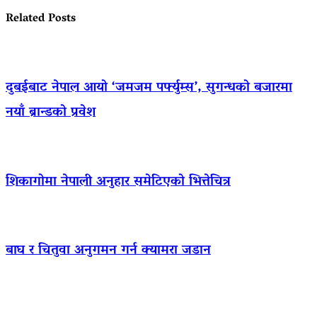
Related Posts
दुबईबाट नेपाल आयो ‘जमजम पर्फ्युम्स’, सुगन्धको बजारमा
नयाँ ब्रान्डको प्रवेश
शिकागोमा नेपाली अनुहार समेटिएको भित्तेचित्र
बाघ र चितुवा अनुगमन गर्न क्यामरा जडान