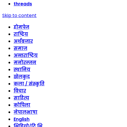
threads
Skip to content
होमपेज
राष्ट्रिय
अर्थबजार
समाज
अन्तराष्ट्रिय
मनोरन्जन
स्थानिय
खेलकुद
कला / संस्कृति
विचार
साहित्य
कोपिला
नेपालभाषा
English
भिडियो/टि भि