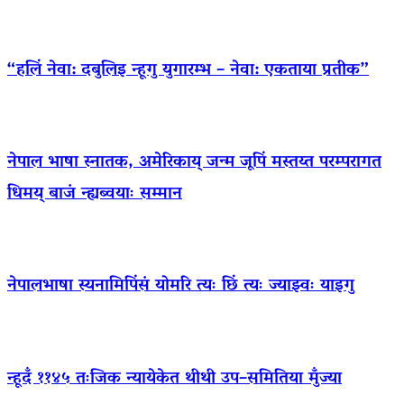
“हलिं नेवा: दबुलिइ न्हूगु युगारम्भ – नेवा: एकताया प्रतीक”
नेपाल भाषा स्नातक, अमेरिकाय् जन्म जूपिं मस्तय्त परम्परागत
धिमय् बाजं न्ह्यब्वयाः सम्मान
नेपालभाषा स्यनामिपिंसं योमरि त्यः छिं त्यः ज्याझ्वः याइगु
न्हूदँ ११४५ तःजिक न्यायेकेत थीथी उप–समितिया मुँज्या