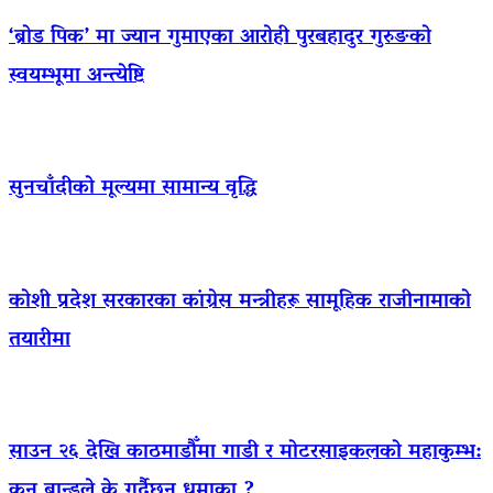
‘ब्रोड पिक’ मा ज्यान गुमाएका आराेही पुरबहादुर गुरुङको
स्वयम्भूमा अन्त्येष्टि
सुनचाँदीको मूल्यमा सामान्य वृद्धि
कोशी प्रदेश सरकारका कांग्रेस मन्त्रीहरू सामूहिक राजीनामाको
तयारीमा
साउन २६ देखि काठमाडौँमा गाडी र मोटरसाइकलको महाकुम्भ:
कुन ब्रान्डले के गर्दैछन् धमाका ?