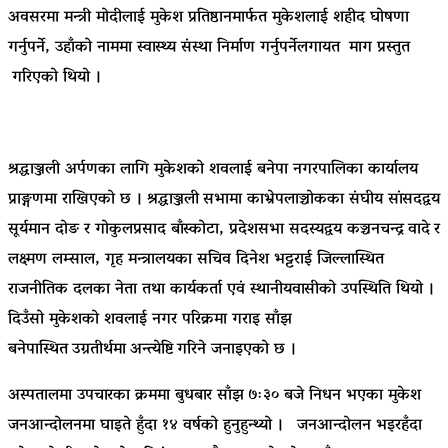
अवसरमा मन्त्री मोदीलाई मुकेश प्रतिष्ठानमार्फत मुकेशलाई शहीद घोषणा
गर्नुपर्ने, उहाँको नाममा स्वास्थ्य संस्था निर्माण गर्नुपर्नेलगायत माग प्रस्तुत
गरिएको थियो ।
श्रद्धाञ्जली अर्पणका लागि मुकेशको शवलाई बनेपा नगरपालिका कार्यालय
प्राङ्गणमा राखिएको छ ।
श्रद्धाञ्जली
सभामा काभ्रेपलाञ्चोकका संघीय सांसदद्वय
सूर्यमान दोङ र गोकुलप्रसाद बाँस्कोटा, प्रदेशसभा सदस्यद्वय कञ्चनचन्द्र
वादे
र
लक्ष्मण लम्साल, गृह मन्त्रालयका सचिव दिनेश भट्टराई जिल्लास्थित
राजनीतिक दलका नेता तथा कार्यकर्ता एवं स्थानीयवासीको उपस्थिति थियो ।
दिउँसो मुकेशको शवलाई नगर परिक्रमा गराइ साँझ
बनेपास्थित
उग्रतीर्थमा
अन्त्येष्टि
गरिने जनाइएको छ ।
अस्पतालमा उपचारका क्रममा बुधबार साँझ
७ः३०
बजे निधन भएका मुकेश
जनआन्दोलनमा घाइते हुँदा १४ वर्षको हुनुहुन्थ्यो । जनआन्दोलन भइरहँदा