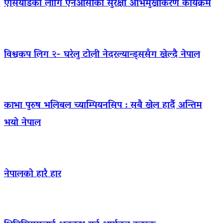
एसियाडका लागि एनओसीको सुरक्षा अभिमुखीकरण कार्यक्रम
विश्वकप लिग २- घरेलु टोली नेदरल्यान्ड्ससँग खेल्दै नेपाल
काभा पुरुष भलिबल च्याम्पियनसिप : सबै खेल हार्दै अन्तिम
भयो नेपाल
नेपालको हारै हार