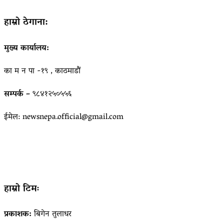
हाम्रो ठेगाना:
मुख्य कार्यालय:
का म न पा -१९ , काठमाडौं
सम्पर्क –
९८४१२५०५५६
ईमेल: newsnepa.official@gmail.com
हाम्रो टिमः
प्रकाशक:
बिगेन तुलाधर