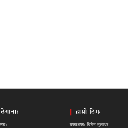
ो ठेगाना:
हाम्रो टिमः
ालय:
प्रकाशक:
बिगेन तुलाधर