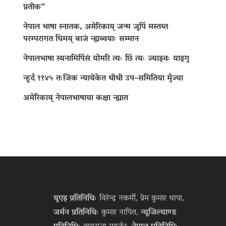
प्रतीक”
नेपाल भाषा स्नातक, अमेरिकाय् जन्म जूपिं मस्तय्त
परम्परागत धिमय् बाजं न्ह्यब्वयाः सम्मान
नेपालभाषा स्यनामिपिंसं योमरि त्यः छिं त्यः ज्याझ्वः याइगु
न्हूदँ ११४५ तःजिक न्यायेकेत थीथी उप–समितिया मुँज्या
अमेरिकाय् नेपालभाषाया कक्षा न्ह्यात
यूएइ प्रतिनिधिः
विरेन्द्र नकर्मी, प्रेम कुमार थापा,
जर्मन प्रतिनिधिः
कुमार नापित,
न्यूजिल्याण्ड