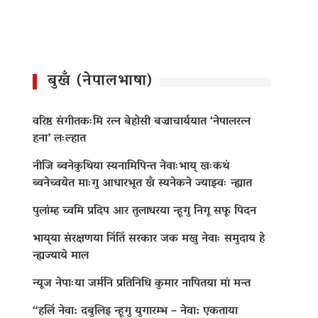
बुखँ (नेपालभाषा)
वरिष्ठ संगीतकःमि रत्न बेहोसी बज्राचार्ययात ‘नेपालरत्न
हना’ लःल्हात
नीजि ब्वनेकुथिया स्यनामिपिन्त नेवाःभाय् खःकथं
ब्वनेच्वयेत माःगु आधारभूत खँ स्यनेकने ज्याझ्वः न्ह्यात
पुलांम्ह च्वमि प्रदिप आर तुलाधरया न्हूगु निगू सफू पिदन
भाय्‌या संरक्षणया निंतिं सरकार जक मखु नेवाः समुदाय हे
न्ह्यज्याये माल
न्यूज नेपाःया जर्मनि प्रतिनिधि कुमार नापितया मां मन्त
“हलिं नेवा: दबुलिइ न्हूगु युगारम्भ – नेवा: एकताया