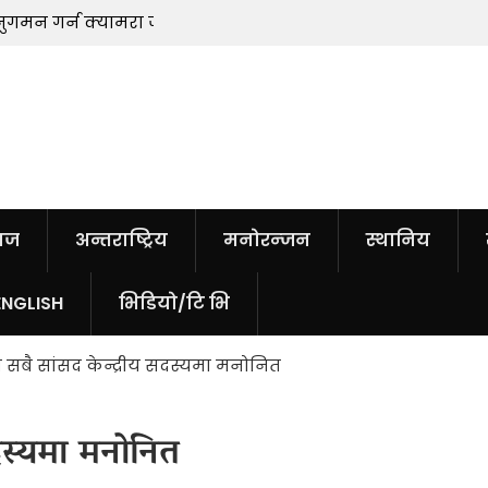
मरा जडान
हतियारको अभाव नरहेको ट्रम्पको दाबी, सू
चुहाउनेलाई जेल सजायको चेतावनी
ाज
अन्तराष्ट्रिय
मनोरन्जन
स्थानिय
ENGLISH
भिडियो/टि भि
 सबै सांसद केन्द्रीय सदस्यमा मनोनित
सदस्यमा मनोनित