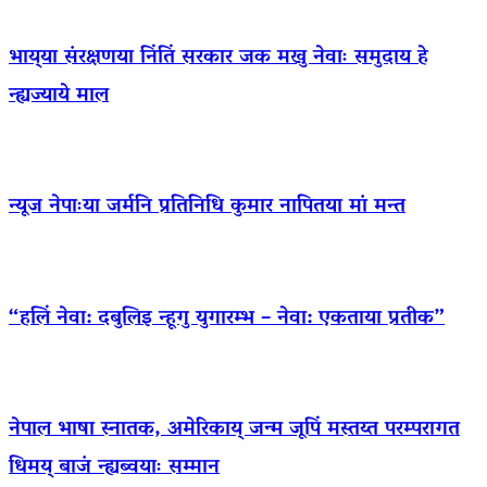
भाय्‌या संरक्षणया निंतिं सरकार जक मखु नेवाः समुदाय हे
न्ह्यज्याये माल
न्यूज नेपाःया जर्मनि प्रतिनिधि कुमार नापितया मां मन्त
“हलिं नेवा: दबुलिइ न्हूगु युगारम्भ – नेवा: एकताया प्रतीक”
नेपाल भाषा स्नातक, अमेरिकाय् जन्म जूपिं मस्तय्त परम्परागत
धिमय् बाजं न्ह्यब्वयाः सम्मान