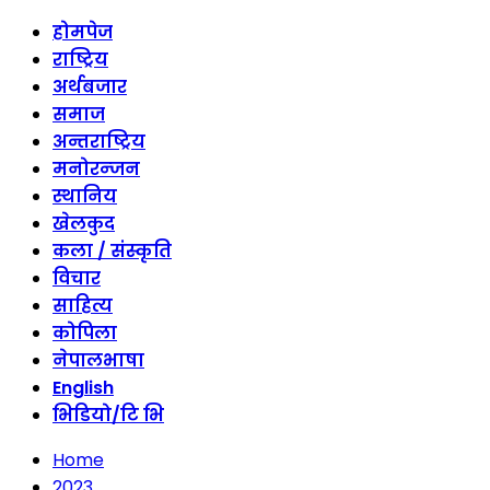
होमपेज
राष्ट्रिय
अर्थबजार
समाज
अन्तराष्ट्रिय
मनोरन्जन
स्थानिय
खेलकुद
कला / संस्कृति
विचार
साहित्य
कोपिला
नेपालभाषा
English
भिडियो/टि भि
Home
2023