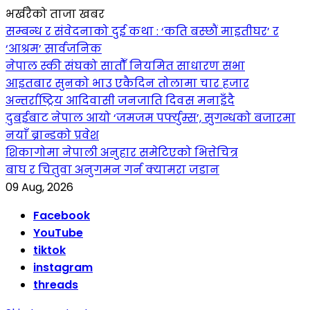
भर्खरैको ताजा खबर
सम्बन्ध र संवेदनाको दुई कथा : ‘कति बस्छौं माइतीघर’ र
‘आश्रम’ सार्वजनिक
नेपाल स्की संघको सातौँ नियमित साधारण सभा
आइतबार सुनको भाउ एकैदिन तोलामा चार हजार
अन्तर्राष्ट्रिय आदिवासी जनजाति दिवस मनाइँदै
दुबईबाट नेपाल आयो ‘जमजम पर्फ्युम्स’, सुगन्धको बजारमा
नयाँ ब्रान्डको प्रवेश
शिकागोमा नेपाली अनुहार समेटिएको भित्तेचित्र
बाघ र चितुवा अनुगमन गर्न क्यामरा जडान
09 Aug, 2026
Facebook
YouTube
tiktok
instagram
threads