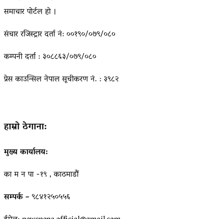
समाचार पोर्टल हो ।
संचार रजिस्ट्रार दर्ता नं: ००१९०/०७९/०८०
कम्पनी दर्ता : ३०८८६३/०७९/०८०
प्रेस काउन्सिल नेपाल सूचीकरण नं. : ३९८२
हाम्रो ठेगाना:
मुख्य कार्यालय:
का म न पा -१९ , काठमाडौं
सम्पर्क –
९८४१२५०५५६