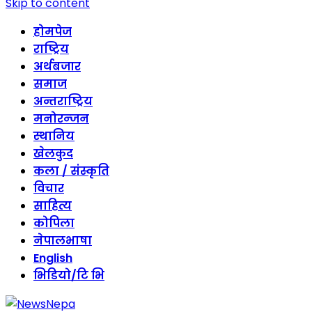
Skip to content
होमपेज
राष्ट्रिय
अर्थबजार
समाज
अन्तराष्ट्रिय
मनोरन्जन
स्थानिय
खेलकुद
कला / संस्कृति
विचार
साहित्य
कोपिला
नेपालभाषा
English
भिडियो/टि भि