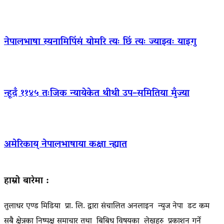
नेपालभाषा स्यनामिपिंसं योमरि त्यः छिं त्यः ज्याझ्वः याइगु
न्हूदँ ११४५ तःजिक न्यायेकेत थीथी उप–समितिया मुँज्या
अमेरिकाय् नेपालभाषाया कक्षा न्ह्यात
हाम्रो बारेमा :
तुलाधर एण्ड मिडिया प्रा. लि. द्वारा संचालित अनलाइन न्युज नेपा डट कम
सबै क्षेत्रका निष्पक्ष समाचार तथा बिबिध विषयका लेखहरु प्रकाशन गर्ने