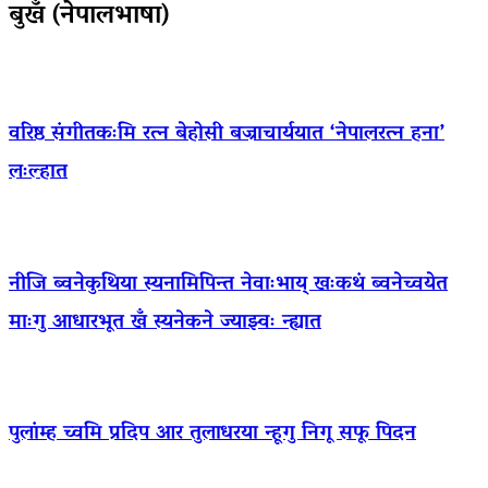
बुखँ (नेपालभाषा)
वरिष्ठ संगीतकःमि रत्न बेहोसी बज्राचार्ययात ‘नेपालरत्न हना’
लःल्हात
नीजि ब्वनेकुथिया स्यनामिपिन्त नेवाःभाय् खःकथं ब्वनेच्वयेत
माःगु आधारभूत खँ स्यनेकने ज्याझ्वः न्ह्यात
पुलांम्ह च्वमि प्रदिप आर तुलाधरया न्हूगु निगू सफू पिदन