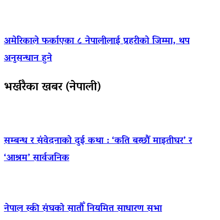
अमेरिकाले फर्काएका ८ नेपालीलाई प्रहरीको जिम्मा, थप
अनुसन्धान हुने
भर्खरैका खबर (नेपाली)
सम्बन्ध र संवेदनाको दुई कथा : ‘कति बस्छौं माइतीघर’ र
‘आश्रम’ सार्वजनिक
नेपाल स्की संघको सातौँ नियमित साधारण सभा