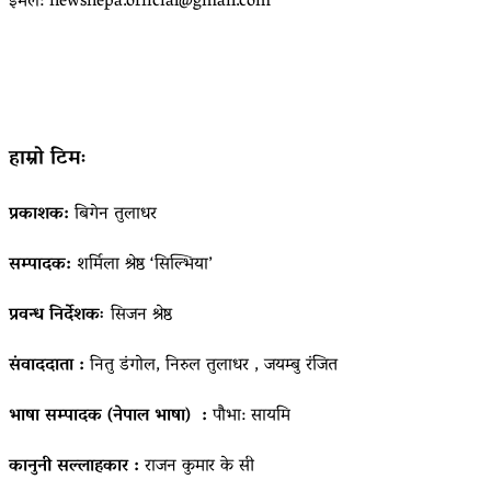
ईमेल: newsnepa.official@gmail.com
हाम्रो टिमः
प्रकाशक:
बिगेन तुलाधर
सम्पादक:
शर्मिला श्रेष्ठ ‘सिल्भिया’
प्रवन्ध निर्देशकः
सिजन श्रेष्ठ
संवाददाता :
नितु डंगोल, निरुल तुलाधर , जयम्बु रंजित
भाषा सम्पादक (नेपाल भाषा) :
पौभा: सायमि
कानुनी सल्लाहकार :
राजन कुमार के सी