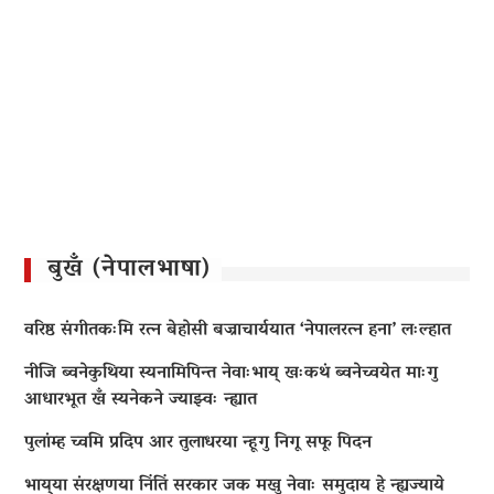
बुखँ (नेपालभाषा)
वरिष्ठ संगीतकःमि रत्न बेहोसी बज्राचार्ययात ‘नेपालरत्न हना’ लःल्हात
नीजि ब्वनेकुथिया स्यनामिपिन्त नेवाःभाय् खःकथं ब्वनेच्वयेत माःगु
आधारभूत खँ स्यनेकने ज्याझ्वः न्ह्यात
पुलांम्ह च्वमि प्रदिप आर तुलाधरया न्हूगु निगू सफू पिदन
भाय्‌या संरक्षणया निंतिं सरकार जक मखु नेवाः समुदाय हे न्ह्यज्याये