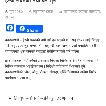
ईस्वी संवतको नयाँ वर्ष शुरु
पुष,२०८०
न्युजनेपा डेस्क
ताजाखबर
,
ब्यानर
,
समाचार
,
समाज
Facebook
Share
काठमाण्डाै – ईस्वी संवतको नयाँ वर्ष शुरु भएको छ । सन् २०२३ लाई बिदाइ
गर्दै सन् २०२४ शुरु भएको हो । यशु ख्रीस्टको जन्म भएको वर्षदेखि पादरी
ग्रेगोरियनले शुरु गरेकाले यसलाई ग्रेगोरियन पात्रो भन्ने गरिन्छ ।
ईस्वी संवतको नयाँ वर्षको अवसरमा विश्वका विभिन्न ठाउँसहित नेपालमा पनि
विभिन्न कार्यक्रम भइरहेका छन् । विदेशी पर्यटकको भिडभाड हुने
काठमाण्डौको ठमेल, बौद्ध, पोखरा, सौराहा, लुम्बिनीलगायत ठाउँमा विशेष
कार्यक्रम भएका छन् ।
Post
सिन्धुपाल्चोक केन्द्रबिन्दु भएर भूकम्प
navigation