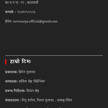
का म न पा -१९ , काठमाडौं
सम्पर्क –
९८४१२५०५५६
ईमेल: newsnepa.official@gmail.com
हाम्रो टिमः
प्रकाशक:
बिगेन तुलाधर
सम्पादक:
शर्मिला श्रेष्ठ ‘सिल्भिया’
प्रवन्ध निर्देशकः
सिजन श्रेष्ठ
संवाददाता :
नितु डंगोल, निरुल तुलाधर , जयम्बु रंजित