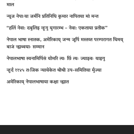
माल
न्यूज नेपाःया जर्मनि प्रतिनिधि कुमार नापितया मां मन्त
“हलिं नेवा: दबुलिइ न्हूगु युगारम्भ – नेवा: एकताया प्रतीक”
नेपाल भाषा स्नातक, अमेरिकाय् जन्म जूपिं मस्तय्त परम्परागत धिमय्
बाजं न्ह्यब्वयाः सम्मान
नेपालभाषा स्यनामिपिंसं योमरि त्यः छिं त्यः ज्याझ्वः याइगु
न्हूदँ ११४५ तःजिक न्यायेकेत थीथी उप–समितिया मुँज्या
अमेरिकाय् नेपालभाषाया कक्षा न्ह्यात