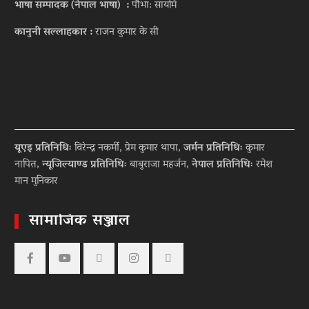
भाषा सम्पादक (नेपाल भाषा) :
पौभा: सायमि
कानुनी सल्लाहकार :
राजन कुमार के सी
यूएइ प्रतिनिधिः
विरेन्द्र नकर्मी, प्रेम कुमार थापा,
जर्मन प्रतिनिधिः
कुमार
नापित,
न्यूजिल्याण्ड प्रतिनिधिः
बाबुराजा महर्जन,
नेपाल प्रतिनिधिः
रमेश
मान मुनिकार
सामाजिक सञ्जाल
Facebook
YouTube
tiktok
instagram
threads