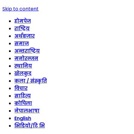
Skip to content
होमपेज
राष्ट्रिय
अर्थबजार
समाज
अन्तराष्ट्रिय
मनोरन्जन
स्थानिय
खेलकुद
कला / संस्कृति
विचार
साहित्य
कोपिला
नेपालभाषा
English
भिडियो/टि भि