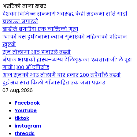
भर्खरैको ताजा खबर
देशका विभिन्न राजमार्ग अवरुद्ध, केही सडकमा राति गाडी
चलाउन नपाइने
बाढीले बगाउँदा एक व्यक्तिको मृत्यु
ग्वार्को बस दुर्घटनामा ज्यान गुमाएकी महिलाको पहिचान
खुल्यो
सुन तोलामा आठ हजारले बढ्यो
नेपाल भाषाको हास्य–व्यंग्य टेलिशृंखला ‘ख्वत्ताबाजी’ ले पूरा
गर्‍यो १,१०० औँ एपिसोड
आज सुनको भाउ तोलामै चार हजार २०० रुपैयाँले बढ्यो
दुई सय सात किलो गाँजासहित एक जना पक्राउ
07 Aug, 2026
Facebook
YouTube
tiktok
instagram
threads