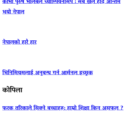
काभा पुरुष भलिबल च्याम्पियनसिप : सबै खेल हार्दै अन्तिम
भयो नेपाल
नेपालको हारै हार
भिनिसियसलाई अनुबन्ध गर्न आर्सनल इच्छुक
कोपिला
फरक तरिकाले सिक्ने बच्चाहरू: हाम्रो शिक्षा किन असफल ?