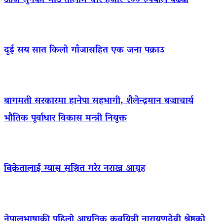
आज सुनको भाउ तोलामै चार हजार २०० रुपैयाँले बढ्यो
दुई सय सात किलो गाँजासहित एक जना पक्राउ
बागमती सरकारमा हानेपा सहभागी, शैलेन्द्रमान बज्राचार्य
भौतिक पूर्वाधार विकास मन्त्री नियुक्त
बिक्रेतालाई ग्यास सञ्चित गरेर नराख्न आग्रह
नेपालभाषाकी पहिलो आधुनिक कवयित्री नारायणदेवी श्रेष्ठको