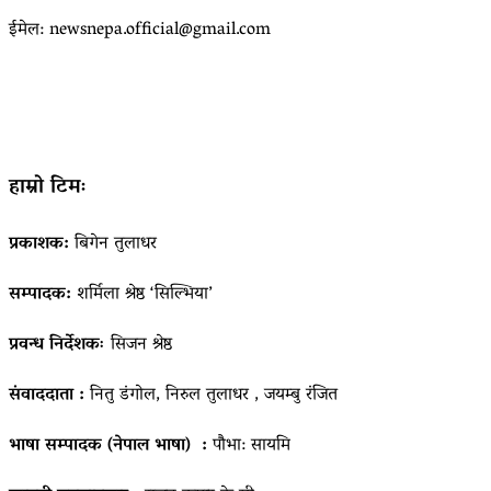
ईमेल: newsnepa.official@gmail.com
हाम्रो टिमः
प्रकाशक:
बिगेन तुलाधर
सम्पादक:
शर्मिला श्रेष्ठ ‘सिल्भिया’
प्रवन्ध निर्देशकः
सिजन श्रेष्ठ
संवाददाता :
नितु डंगोल, निरुल तुलाधर , जयम्बु रंजित
भाषा सम्पादक (नेपाल भाषा) :
पौभा: सायमि