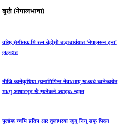
बुखँ (नेपालभाषा)
वरिष्ठ संगीतकःमि रत्न बेहोसी बज्राचार्ययात ‘नेपालरत्न हना’
लःल्हात
नीजि ब्वनेकुथिया स्यनामिपिन्त नेवाःभाय् खःकथं ब्वनेच्वयेत
माःगु आधारभूत खँ स्यनेकने ज्याझ्वः न्ह्यात
पुलांम्ह च्वमि प्रदिप आर तुलाधरया न्हूगु निगू सफू पिदन