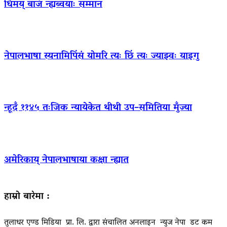
धिमय् बाजं न्ह्यब्वयाः सम्मान
नेपालभाषा स्यनामिपिंसं योमरि त्यः छिं त्यः ज्याझ्वः याइगु
न्हूदँ ११४५ तःजिक न्यायेकेत थीथी उप–समितिया मुँज्या
अमेरिकाय् नेपालभाषाया कक्षा न्ह्यात
हाम्रो बारेमा :
तुलाधर एण्ड मिडिया प्रा. लि. द्वारा संचालित अनलाइन न्युज नेपा डट कम