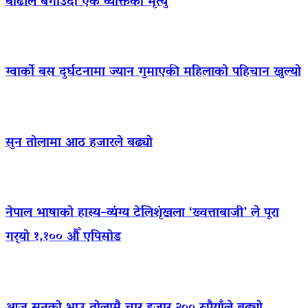
बाढीले बगाउँदा एक व्यक्तिको मृत्यु
ग्वार्को बस दुर्घटनामा ज्यान गुमाएकी महिलाको पहिचान खुल्यो
सुन तोलामा आठ हजारले बढ्यो
नेपाल भाषाको हास्य–व्यंग्य टेलिशृंखला ‘ख्वत्ताबाजी’ ले पूरा
गर्‍यो १,१०० औँ एपिसोड