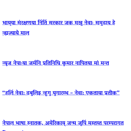
भाय्‌या संरक्षणया निंतिं सरकार जक मखु नेवाः समुदाय हे
न्ह्यज्याये माल
न्यूज नेपाःया जर्मनि प्रतिनिधि कुमार नापितया मां मन्त
“हलिं नेवा: दबुलिइ न्हूगु युगारम्भ – नेवा: एकताया प्रतीक”
नेपाल भाषा स्नातक, अमेरिकाय् जन्म जूपिं मस्तय्त परम्परागत