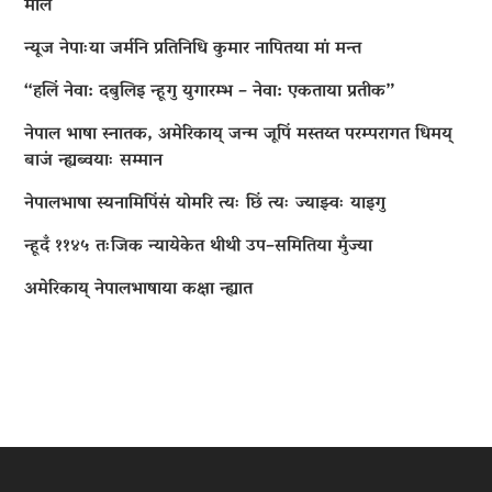
माल
न्यूज नेपाःया जर्मनि प्रतिनिधि कुमार नापितया मां मन्त
“हलिं नेवा: दबुलिइ न्हूगु युगारम्भ – नेवा: एकताया प्रतीक”
नेपाल भाषा स्नातक, अमेरिकाय् जन्म जूपिं मस्तय्त परम्परागत धिमय्
बाजं न्ह्यब्वयाः सम्मान
नेपालभाषा स्यनामिपिंसं योमरि त्यः छिं त्यः ज्याझ्वः याइगु
न्हूदँ ११४५ तःजिक न्यायेकेत थीथी उप–समितिया मुँज्या
अमेरिकाय् नेपालभाषाया कक्षा न्ह्यात