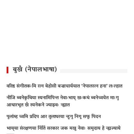
बुखँ (नेपालभाषा)
वरिष्ठ संगीतकःमि रत्न बेहोसी बज्राचार्ययात ‘नेपालरत्न हना’ लःल्हात
नीजि ब्वनेकुथिया स्यनामिपिन्त नेवाःभाय् खःकथं ब्वनेच्वयेत माःगु
आधारभूत खँ स्यनेकने ज्याझ्वः न्ह्यात
पुलांम्ह च्वमि प्रदिप आर तुलाधरया न्हूगु निगू सफू पिदन
भाय्‌या संरक्षणया निंतिं सरकार जक मखु नेवाः समुदाय हे न्ह्यज्याये