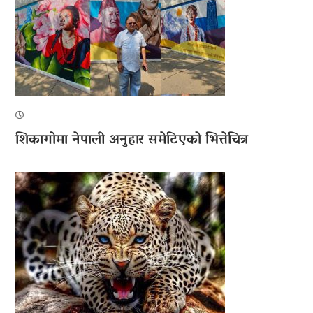
शिकागोमा नेपाली अनुहार समेटिएको भित्तेचित्र