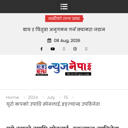
भर्खरैको ताजा खबर
बाघ र चितुवा अनुगमन गर्न क्यामरा जडान
08 Aug, 2026
Facebook
YouTube
tiktok
instagram
threads
Skip
to
content
Home
2024
July
15
युरो कपको उपाधि स्पेनलाई, इङ्ल्यान्ड उपविजेता