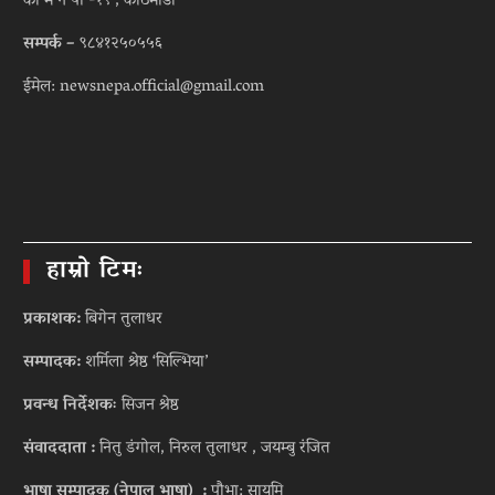
का म न पा -१९ , काठमाडौं
सम्पर्क –
९८४१२५०५५६
ईमेल: newsnepa.official@gmail.com
हाम्रो टिमः
प्रकाशक:
बिगेन तुलाधर
सम्पादक:
शर्मिला श्रेष्ठ ‘सिल्भिया’
प्रवन्ध निर्देशकः
सिजन श्रेष्ठ
संवाददाता :
नितु डंगोल, निरुल तुलाधर , जयम्बु रंजित
भाषा सम्पादक (नेपाल भाषा) :
पौभा: सायमि