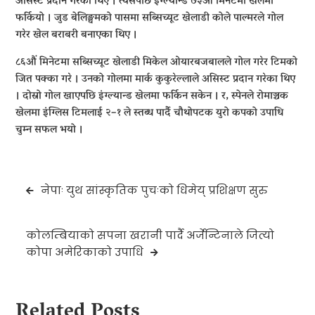
असिस्ट प्रदान गरेका थिए । त्यसपछि इंग्ल्यान्ड ७३औं मिनेटमा खेलमा
फर्कियो । जुड बेलिङ्घमको पासमा सब्सिच्यूट खेलाडी कोले पाल्मरले गोल
गरेर खेल बराबरी बनाएका थिए ।
८६औं मिनेटमा सब्सिच्यूट खेलाडी मिकेल ओयारबजबालले गोल गरेर टिमको
जित पक्का गरे । उनको गोलमा मार्क कुकुरेल्लाले असिस्ट प्रदान गरेका थिए
। दोस्रो गोल खाएपछि इंग्ल्यान्ड खेलमा फर्किन सकेन । र, स्पेनले रोमाञ्चक
खेलमा इंग्लिस टिमलाई २–१ ले स्तब्ध पार्दै चौथोपटक युरो कपको उपाधि
चुम्न सफल भयो ।
Post
नेपाः युथ सांस्कृतिक पुचःको धिमेय् प्रशिक्षण सुरु
navigation
कोलम्बियाको सपना खरानी पार्दै अर्जेन्टिनाले जित्यो
कोपा अमेरिकाको उपाधि
Related Posts