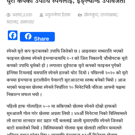
युरो कपको उपाधि स्पेनलाई, इङ्ल्यान्ड उपविजेता
असार,२०८१
न्युजनेपा डेस्क
खेलकुद
,
ताजाखबर
,
ब्यानर
,
समाचार
Facebook
Share
स्पेनले युरो कप फुटबलको उपाधि जितेको छ । आइतबार मध्यराति भएको
फाइनल खेलमा स्पेनले इंग्ल्यान्डमाथि २–१ को जित निकाल्दै चौथोपटक युरो
कपको उपाधि चुमेको हो । लगातार दुईपटक युरो कपको फाइनल पुगेको
इंग्लिस टिमलाई यसपालि स्पेनले हारको चोट दियो । पछिल्लो २०२० को युरो
कपमा इंग्ल्यान्ड इटालीसँग पेनाल्टी सुटआउटमा स्तब्ध बनेको थियो । आज
भएको फाइनल खेलमा स्पेनले निर्धारित ९० मिनेटभित्रै नतिजा आफ्नो पक्षमा
निकाल्न सफल भयो ।
पहिलो हाफ गोलरहित ०–० मा सकिएको खेलमा स्पेनले दोस्रो हाफको
सुरुआतमै गोल गरेर खेलमा अग्रता लियो । ४७औं मिनेटमा निको विलियम्सले
लो सटमा शानदार सट प्रहार गर्दै बललाई जाली चुमाएपछि स्पेनले जितको
बाटो समातेको थियो । विलियम्सको गोलमा युवा खेलाडी लामिन यामलले