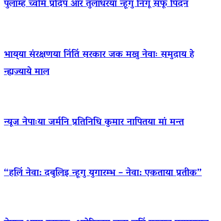
पुलांम्ह च्वमि प्रदिप आर तुलाधरया न्हूगु निगू सफू पिदन
भाय्‌या संरक्षणया निंतिं सरकार जक मखु नेवाः समुदाय हे
न्ह्यज्याये माल
न्यूज नेपाःया जर्मनि प्रतिनिधि कुमार नापितया मां मन्त
“हलिं नेवा: दबुलिइ न्हूगु युगारम्भ – नेवा: एकताया प्रतीक”