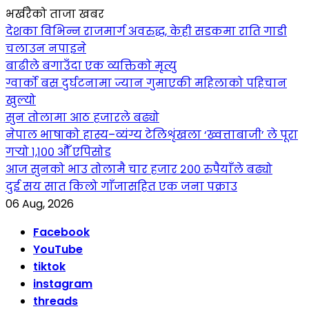
भर्खरैको ताजा खबर
देशका विभिन्न राजमार्ग अवरुद्ध, केही सडकमा राति गाडी
चलाउन नपाइने
बाढीले बगाउँदा एक व्यक्तिको मृत्यु
ग्वार्को बस दुर्घटनामा ज्यान गुमाएकी महिलाको पहिचान
खुल्यो
सुन तोलामा आठ हजारले बढ्यो
नेपाल भाषाको हास्य–व्यंग्य टेलिशृंखला ‘ख्वत्ताबाजी’ ले पूरा
गर्‍यो १,१०० औँ एपिसोड
आज सुनको भाउ तोलामै चार हजार २०० रुपैयाँले बढ्यो
दुई सय सात किलो गाँजासहित एक जना पक्राउ
06 Aug, 2026
Facebook
YouTube
tiktok
instagram
threads