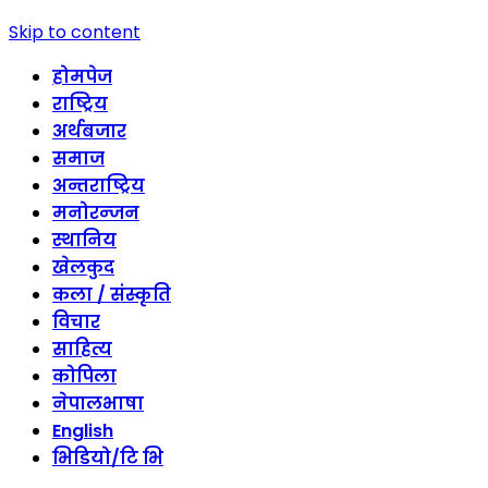
Skip to content
होमपेज
राष्ट्रिय
अर्थबजार
समाज
अन्तराष्ट्रिय
मनोरन्जन
स्थानिय
खेलकुद
कला / संस्कृति
विचार
साहित्य
कोपिला
नेपालभाषा
English
भिडियो/टि भि