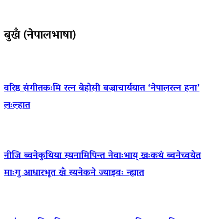
बुखँ (नेपालभाषा)
वरिष्ठ संगीतकःमि रत्न बेहोसी बज्राचार्ययात ‘नेपालरत्न हना’
लःल्हात
नीजि ब्वनेकुथिया स्यनामिपिन्त नेवाःभाय् खःकथं ब्वनेच्वयेत
माःगु आधारभूत खँ स्यनेकने ज्याझ्वः न्ह्यात