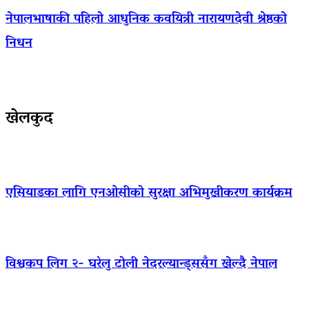
नेपालभाषाकी पहिलो आधुनिक कवयित्री नारायणदेवी श्रेष्ठको
निधन
खेलकुद
एसियाडका लागि एनओसीको सुरक्षा अभिमुखीकरण कार्यक्रम
विश्वकप लिग २- घरेलु टोली नेदरल्यान्ड्ससँग खेल्दै नेपाल