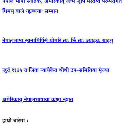
नेपाल भाषा स्नातक, अमेरिकाय् जन्म जूपिं मस्तय्त परम्परागत
धिमय् बाजं न्ह्यब्वयाः सम्मान
नेपालभाषा स्यनामिपिंसं योमरि त्यः छिं त्यः ज्याझ्वः याइगु
न्हूदँ ११४५ तःजिक न्यायेकेत थीथी उप–समितिया मुँज्या
अमेरिकाय् नेपालभाषाया कक्षा न्ह्यात
हाम्रो बारेमा :