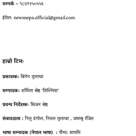
सम्पर्क –
९८४१२५०५५६
ईमेल: newsnepa.official@gmail.com
हाम्रो टिमः
प्रकाशक:
बिगेन तुलाधर
सम्पादक:
शर्मिला श्रेष्ठ ‘सिल्भिया’
प्रवन्ध निर्देशकः
सिजन श्रेष्ठ
संवाददाता :
नितु डंगोल, निरुल तुलाधर , जयम्बु रंजित
भाषा सम्पादक (नेपाल भाषा) :
पौभा: सायमि