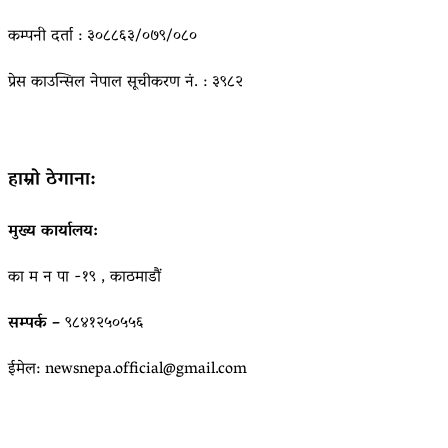
कम्पनी दर्ता : ३०८८६३/०७९/०८०
प्रेस काउन्सिल नेपाल सूचीकरण नं. : ३९८२
हाम्रो ठेगाना:
मुख्य कार्यालय:
का म न पा -१९ , काठमाडौं
सम्पर्क –
९८४१२५०५५६
ईमेल: newsnepa.official@gmail.com