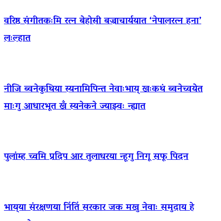
वरिष्ठ संगीतकःमि रत्न बेहोसी बज्राचार्ययात ‘नेपालरत्न हना’
लःल्हात
नीजि ब्वनेकुथिया स्यनामिपिन्त नेवाःभाय् खःकथं ब्वनेच्वयेत
माःगु आधारभूत खँ स्यनेकने ज्याझ्वः न्ह्यात
पुलांम्ह च्वमि प्रदिप आर तुलाधरया न्हूगु निगू सफू पिदन
भाय्‌या संरक्षणया निंतिं सरकार जक मखु नेवाः समुदाय हे