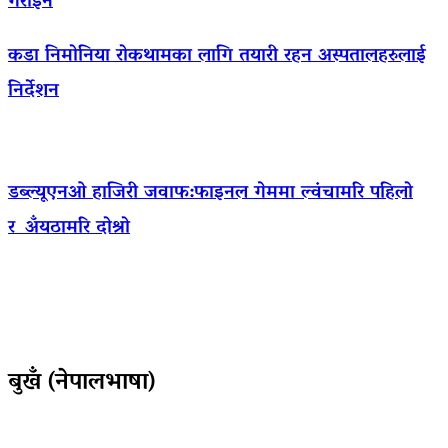
गराइने
कडा निमोनिया रोकथामका लागि तयारी रहन अस्पतालहरुलाई
निर्देशन
डब्ल्यूएनओ हाजिरी जवाफ:फाइनल गेममा ल्वंचामरि पहिलो
र अँयठामरि दोश्रो
बुखँ (नेपालभाषा)