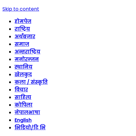
Skip to content
होमपेज
राष्ट्रिय
अर्थबजार
समाज
अन्तराष्ट्रिय
मनोरन्जन
स्थानिय
खेलकुद
कला / संस्कृति
विचार
साहित्य
कोपिला
नेपालभाषा
English
भिडियो/टि भि