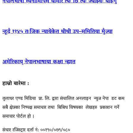
नेपालभाषा स्यनामिपिंसं योमरि त्यः छिं त्यः ज्याझ्वः याइगु
न्हूदँ ११४५ तःजिक न्यायेकेत थीथी उप–समितिया मुँज्या
अमेरिकाय् नेपालभाषाया कक्षा न्ह्यात
हाम्रो बारेमा :
तुलाधर एण्ड मिडिया प्रा. लि. द्वारा संचालित अनलाइन न्युज नेपा डट कम
सबै क्षेत्रका निष्पक्ष समाचार तथा बिबिध विषयका लेखहरु प्रकाशन गर्ने
समाचार पोर्टल हो ।
संचार रजिस्ट्रार दर्ता नं: ००१९०/०७९/०८०