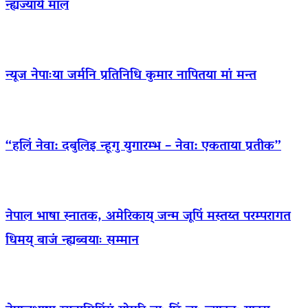
न्ह्यज्याये माल
न्यूज नेपाःया जर्मनि प्रतिनिधि कुमार नापितया मां मन्त
“हलिं नेवा: दबुलिइ न्हूगु युगारम्भ – नेवा: एकताया प्रतीक”
नेपाल भाषा स्नातक, अमेरिकाय् जन्म जूपिं मस्तय्त परम्परागत
धिमय् बाजं न्ह्यब्वयाः सम्मान