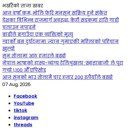
भर्खरैको ताजा खबर
आज वर्षा कम, भोलि फेरि मनसुन सक्रिय हुने संकेत
देशका विभिन्न राजमार्ग अवरुद्ध, केही सडकमा राति गाडी
चलाउन नपाइने
बाढीले बगाउँदा एक व्यक्तिको मृत्यु
ग्वार्को बस दुर्घटनामा ज्यान गुमाएकी महिलाको पहिचान
खुल्यो
सुन तोलामा आठ हजारले बढ्यो
नेपाल भाषाको हास्य–व्यंग्य टेलिशृंखला ‘ख्वत्ताबाजी’ ले पूरा
गर्‍यो १,१०० औँ एपिसोड
आज सुनको भाउ तोलामै चार हजार २०० रुपैयाँले बढ्यो
07 Aug, 2026
Facebook
YouTube
tiktok
instagram
threads