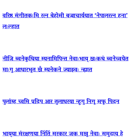
वरिष्ठ संगीतकःमि रत्न बेहोसी बज्राचार्ययात ‘नेपालरत्न हना’
लःल्हात
नीजि ब्वनेकुथिया स्यनामिपिन्त नेवाःभाय् खःकथं ब्वनेच्वयेत
माःगु आधारभूत खँ स्यनेकने ज्याझ्वः न्ह्यात
पुलांम्ह च्वमि प्रदिप आर तुलाधरया न्हूगु निगू सफू पिदन
भाय्‌या संरक्षणया निंतिं सरकार जक मखु नेवाः समुदाय हे