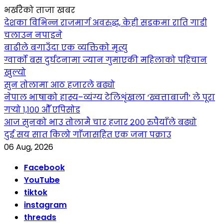
भर्खरैको ताजा खबर
देशका विभिन्न राजमार्ग अवरुद्ध, केही सडकमा राति गाडी
चलाउन नपाइने
बाढीले बगाउँदा एक व्यक्तिको मृत्यु
ग्वार्को बस दुर्घटनामा ज्यान गुमाएकी महिलाको पहिचान
खुल्यो
सुन तोलामा आठ हजारले बढ्यो
नेपाल भाषाको हास्य–व्यंग्य टेलिशृंखला ‘ख्वत्ताबाजी’ ले पूरा
गर्‍यो १,१०० औँ एपिसोड
आज सुनको भाउ तोलामै चार हजार २०० रुपैयाँले बढ्यो
दुई सय सात किलो गाँजासहित एक जना पक्राउ
06 Aug, 2026
Facebook
YouTube
tiktok
instagram
threads