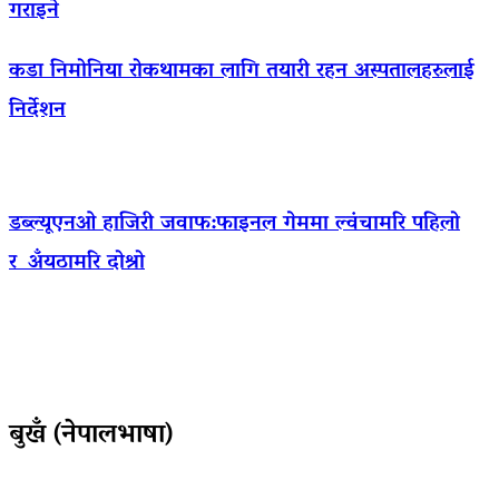
गराइने
कडा निमोनिया रोकथामका लागि तयारी रहन अस्पतालहरुलाई
निर्देशन
डब्ल्यूएनओ हाजिरी जवाफ:फाइनल गेममा ल्वंचामरि पहिलो
र अँयठामरि दोश्रो
बुखँ (नेपालभाषा)