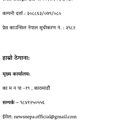
कम्पनी दर्ता : ३०८८६३/०७९/०८०
प्रेस काउन्सिल नेपाल सूचीकरण नं. : ३९८२
हाम्रो ठेगाना:
मुख्य कार्यालय:
का म न पा -१९ , काठमाडौं
सम्पर्क –
९८४१२५०५५६
ईमेल: newsnepa.official@gmail.com