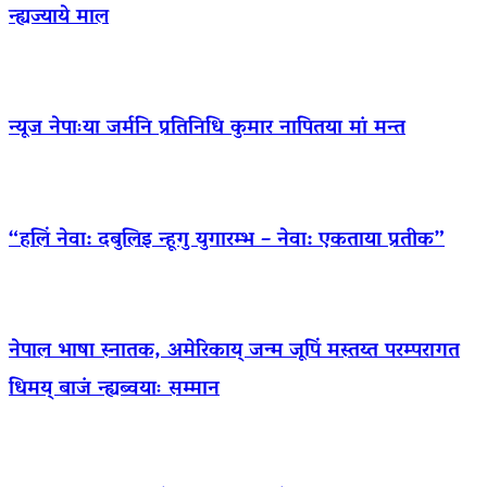
न्ह्यज्याये माल
न्यूज नेपाःया जर्मनि प्रतिनिधि कुमार नापितया मां मन्त
“हलिं नेवा: दबुलिइ न्हूगु युगारम्भ – नेवा: एकताया प्रतीक”
नेपाल भाषा स्नातक, अमेरिकाय् जन्म जूपिं मस्तय्त परम्परागत
धिमय् बाजं न्ह्यब्वयाः सम्मान