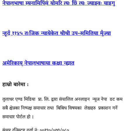
नेपालभाषा स्यनामिपिंसं योमरि त्यः छिं त्यः ज्याझ्वः याइगु
न्हूदँ ११४५ तःजिक न्यायेकेत थीथी उप–समितिया मुँज्या
अमेरिकाय् नेपालभाषाया कक्षा न्ह्यात
हाम्रो बारेमा :
तुलाधर एण्ड मिडिया प्रा. लि. द्वारा संचालित अनलाइन न्युज नेपा डट कम
सबै क्षेत्रका निष्पक्ष समाचार तथा बिबिध विषयका लेखहरु प्रकाशन गर्ने
समाचार पोर्टल हो ।
संचार रजिस्ट्रार दर्ता नं: ००१९०/०७९/०८०