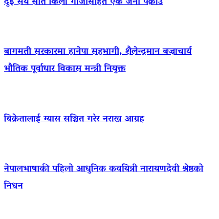
दुई सय सात किलो गाँजासहित एक जना पक्राउ
बागमती सरकारमा हानेपा सहभागी, शैलेन्द्रमान बज्राचार्य
भौतिक पूर्वाधार विकास मन्त्री नियुक्त
बिक्रेतालाई ग्यास सञ्चित गरेर नराख्न आग्रह
नेपालभाषाकी पहिलो आधुनिक कवयित्री नारायणदेवी श्रेष्ठको
निधन