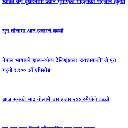
ग्वार्को बस दुर्घटनामा ज्यान गुमाएकी महिलाको पहिचान खुल्यो
सुन तोलामा आठ हजारले बढ्यो
नेपाल भाषाको हास्य–व्यंग्य टेलिशृंखला ‘ख्वत्ताबाजी’ ले पूरा
गर्‍यो १,१०० औँ एपिसोड
आज सुनको भाउ तोलामै चार हजार २०० रुपैयाँले बढ्यो