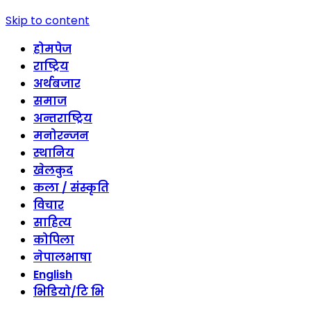
Skip to content
होमपेज
राष्ट्रिय
अर्थबजार
समाज
अन्तराष्ट्रिय
मनोरन्जन
स्थानिय
खेलकुद
कला / संस्कृति
विचार
साहित्य
कोपिला
नेपालभाषा
English
भिडियो/टि भि