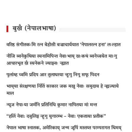
बुखँ (नेपालभाषा)
वरिष्ठ संगीतकःमि रत्न बेहोसी बज्राचार्ययात ‘नेपालरत्न हना’ लःल्हात
नीजि ब्वनेकुथिया स्यनामिपिन्त नेवाःभाय् खःकथं ब्वनेच्वयेत माःगु
आधारभूत खँ स्यनेकने ज्याझ्वः न्ह्यात
पुलांम्ह च्वमि प्रदिप आर तुलाधरया न्हूगु निगू सफू पिदन
भाय्‌या संरक्षणया निंतिं सरकार जक मखु नेवाः समुदाय हे न्ह्यज्याये
माल
न्यूज नेपाःया जर्मनि प्रतिनिधि कुमार नापितया मां मन्त
“हलिं नेवा: दबुलिइ न्हूगु युगारम्भ – नेवा: एकताया प्रतीक”
नेपाल भाषा स्नातक, अमेरिकाय् जन्म जूपिं मस्तय्त परम्परागत धिमय्