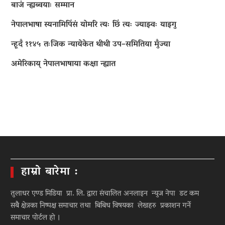
बाजं न्ह्यब्वयाः सम्मान
नेपालभाषा स्यनामिपिंसं योमरि त्यः छिं त्यः ज्याझ्वः याइगु
न्हूदँ ११४५ तःजिक न्यायेकेत थीथी उप–समितिया मुँज्या
अमेरिकाय् नेपालभाषाया कक्षा न्ह्यात
हाम्रो बारेमा :
तुलाधर एण्ड मिडिया प्रा. लि. द्वारा संचालित अनलाइन न्युज नेपा डट कम
सबै क्षेत्रका निष्पक्ष समाचार तथा बिबिध विषयका लेखहरु प्रकाशन गर्ने
समाचार पोर्टल हो ।