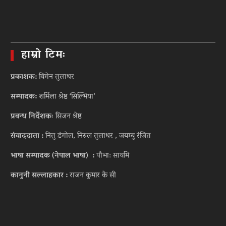
हाम्रो टिमः
प्रकाशक:
बिगेन तुलाधर
सम्पादक:
शर्मिला श्रेष्ठ ‘सिल्भिया’
प्रवन्ध निर्देशकः
सिजन श्रेष्ठ
संवाददाता :
नितु डंगोल, निरुल तुलाधर , जयम्बु रंजित
भाषा सम्पादक (नेपाल भाषा) :
पौभा: सायमि
कानुनी सल्लाहकार :
राजन कुमार के सी