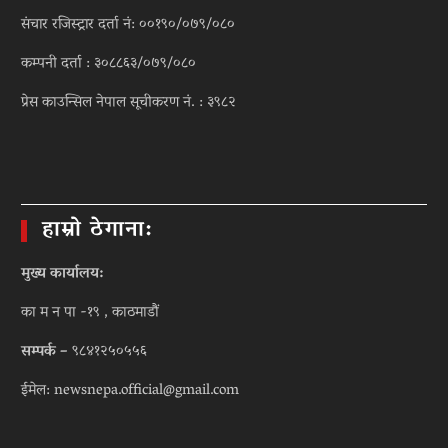
संचार रजिस्ट्रार दर्ता नं: ००१९०/०७९/०८०
कम्पनी दर्ता : ३०८८६३/०७९/०८०
प्रेस काउन्सिल नेपाल सूचीकरण नं. : ३९८२
हाम्रो ठेगाना:
मुख्य कार्यालय:
का म न पा -१९ , काठमाडौं
सम्पर्क –
९८४१२५०५५६
ईमेल: newsnepa.official@gmail.com