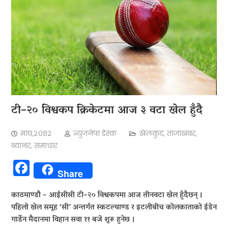
टी–२० विश्वकप क्रिकेटमा आज ३ वटा खेल हुँदै
माघ,२०८२
न्युजनेपा डेस्क
खेलकुद
,
ताजाखबर
,
ब्यानर
,
समाचार
Facebook
Share
काठमाण्डौ – आईसीसी टी–२० विश्वकपमा आज तीनवटा खेल हुँदैछन् ।
पहिलो खेल समूह ‘सी’ अन्तर्गत स्कटल्याण्ड र इटलीबीच कोलकाताको ईडेन
गार्डेन मैदानमा विहान सवा ११ बजे शुरू हुनेछ ।