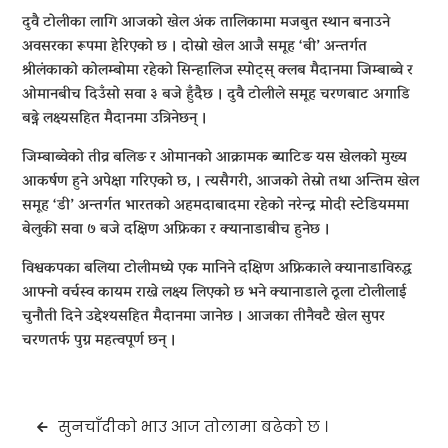
दुवै टोलीका लागि आजको खेल अंक तालिकामा मजबुत स्थान बनाउने
अवसरका रूपमा हेरिएको छ । दोस्रो खेल आजै समूह ‘बी’ अन्तर्गत
श्रीलंकाको कोलम्बोमा रहेको सिन्हालिज स्पोट्स् क्लब मैदानमा जिम्बाब्वे र
ओमानबीच दिउँसो सवा ३ बजे हुँदैछ । दुवै टोलीले समूह चरणबाट अगाडि
बढ्ने लक्ष्यसहित मैदानमा उत्रिनेछन् ।
जिम्बाब्वेको तीव्र बलिङ र ओमानको आक्रामक ब्याटिङ यस खेलको मुख्य
आकर्षण हुने अपेक्षा गरिएको छ, । त्यसैगरी, आजको तेस्रो तथा अन्तिम खेल
समूह ‘डी’ अन्तर्गत भारतको अहमदाबादमा रहेको नरेन्द्र मोदी स्टेडियममा
बेलुकी सवा ७ बजे दक्षिण अफ्रिका र क्यानाडाबीच हुनेछ ।
विश्वकपका बलिया टोलीमध्ये एक मानिने दक्षिण अफ्रिकाले क्यानाडाविरुद्ध
आफ्नो वर्चस्व कायम राख्ने लक्ष्य लिएको छ भने क्यानाडाले ठूला टोलीलाई
चुनौती दिने उद्देश्यसहित मैदानमा जानेछ । आजका तीनैवटै खेल सुपर
चरणतर्फ पुग्न महत्वपूर्ण छन् ।
Post
सुनचाँदीको भाउ आज तोलामा बढेको छ ।