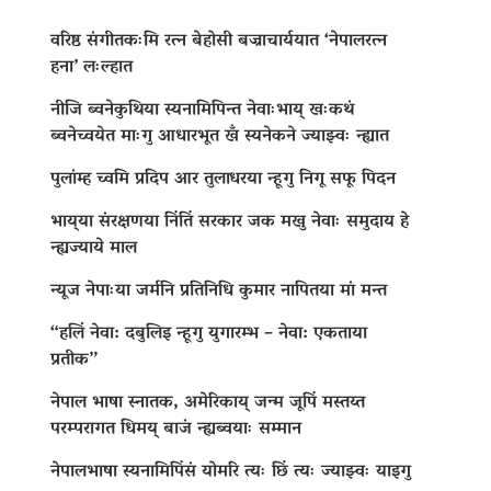
वरिष्ठ संगीतकःमि रत्न बेहोसी बज्राचार्ययात ‘नेपालरत्न
हना’ लःल्हात
नीजि ब्वनेकुथिया स्यनामिपिन्त नेवाःभाय् खःकथं
ब्वनेच्वयेत माःगु आधारभूत खँ स्यनेकने ज्याझ्वः न्ह्यात
पुलांम्ह च्वमि प्रदिप आर तुलाधरया न्हूगु निगू सफू पिदन
भाय्‌या संरक्षणया निंतिं सरकार जक मखु नेवाः समुदाय हे
न्ह्यज्याये माल
न्यूज नेपाःया जर्मनि प्रतिनिधि कुमार नापितया मां मन्त
“हलिं नेवा: दबुलिइ न्हूगु युगारम्भ – नेवा: एकताया
प्रतीक”
नेपाल भाषा स्नातक, अमेरिकाय् जन्म जूपिं मस्तय्त
परम्परागत धिमय् बाजं न्ह्यब्वयाः सम्मान
नेपालभाषा स्यनामिपिंसं योमरि त्यः छिं त्यः ज्याझ्वः याइगु