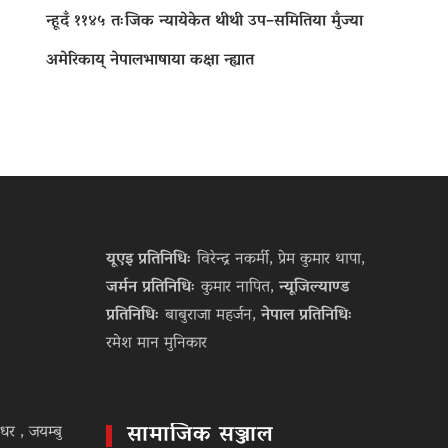
न्हूदँ ११४५ तःजिक न्यायेकेत थीथी उप–समितिया मुँज्या
अमेरिकाय् नेपालभाषाया कक्षा न्ह्यात
यूएइ प्रतिनिधिः
विरेन्द्र नकर्मी, प्रेम कुमार थापा,
जर्मन प्रतिनिधिः
कुमार नापित,
न्यूजिल्याण्ड
प्रतिनिधिः
बाबुराजा महर्जन,
नेपाल प्रतिनिधिः
रमेश मान मुनिकार
सामाजिक सञ्जाल
धर , जयम्बु