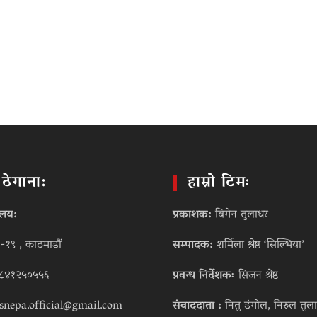
ो ठेगाना:
हाम्रो टिमः
ालय:
प्रकाशक:
बिगेन तुलाधर
-१९ , काठमाडौं
सम्पादक:
शर्मिला श्रेष्ठ ‘सिल्भिया’
८४१२५०५५६
प्रवन्ध निर्देशकः
सिजन श्रेष्ठ
snepa.official@gmail.com
संवाददाता :
नितु डंगोल, निरुल तुला