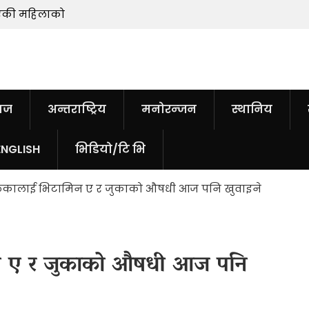
माएकी महिलाको
सुन तोलामा आठ हजारले बढ्यो
ाज
अन्तराष्ट्रिय
मनोरन्जन
स्थानिय
ENGLISH
भिडियो/टि भि
िकालाई भिटामिन ए र जुकाको औषधी आज पनि खुवाइने
िन ए र जुकाको औषधी आज पनि