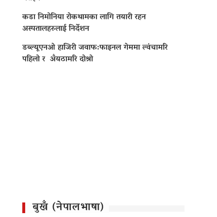
कडा निमोनिया रोकथामका लागि तयारी रहन
अस्पतालहरुलाई निर्देशन
डब्ल्यूएनओ हाजिरी जवाफ:फाइनल गेममा ल्वंचामरि
पहिलो र अँयठामरि दोश्रो
बुखँ (नेपालभाषा)