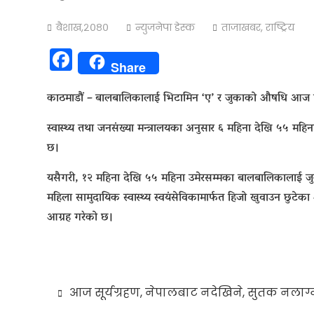
बैशाख,२०८०
न्युजनेपा डेस्क
ताजाखबर
,
राष्ट्रिय
Facebook
Share
काठमाडौं – बालबालिकालाई भिटामिन ‘ए’ र जुकाको औषधि आज 
स्वास्थ्य तथा जनसंख्या मन्त्रालयका अनुसार ६ महिना देखि ५५ म
छ।
यसैगरी, १२ महिना देखि ५५ महिना उमेरसम्मका बालबालिकालाई ज
महिला सामुदायिक स्वास्थ्य स्वयंसेविकामार्फत हिजो खुवाउन छुट
आग्रह गरेको छ।
Post
आज सूर्यग्रहण, नेपालबाट नदेखिने, सुतक नलाग्