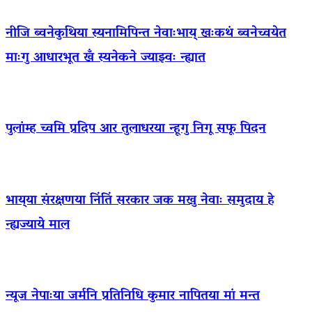
नीजि ब्वनेकुथिया स्यनामिपिन्त नेवाःभाय् खःकथं ब्वनेच्वयेत
माःगु आधारभूत खँ स्यनेकने ज्याझ्वः न्ह्यात
पुलांम्ह च्वमि प्रदिप आर तुलाधरया न्हूगु निगू सफू पिदन
भाय्‌या संरक्षणया निंतिं सरकार जक मखु नेवाः समुदाय हे
न्ह्यज्याये माल
न्यूज नेपाःया जर्मनि प्रतिनिधि कुमार नापितया मां मन्त