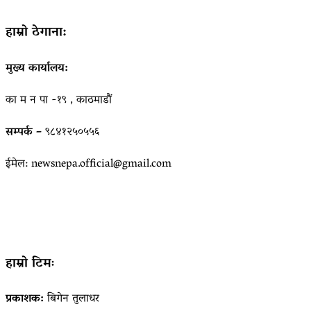
हाम्रो ठेगाना:
मुख्य कार्यालय:
का म न पा -१९ , काठमाडौं
सम्पर्क –
९८४१२५०५५६
ईमेल: newsnepa.official@gmail.com
हाम्रो टिमः
प्रकाशक:
बिगेन तुलाधर