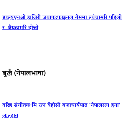
डब्ल्यूएनओ हाजिरी जवाफ:फाइनल गेममा ल्वंचामरि पहिलो
र अँयठामरि दोश्रो
बुखँ (नेपालभाषा)
वरिष्ठ संगीतकःमि रत्न बेहोसी बज्राचार्ययात ‘नेपालरत्न हना’
लःल्हात