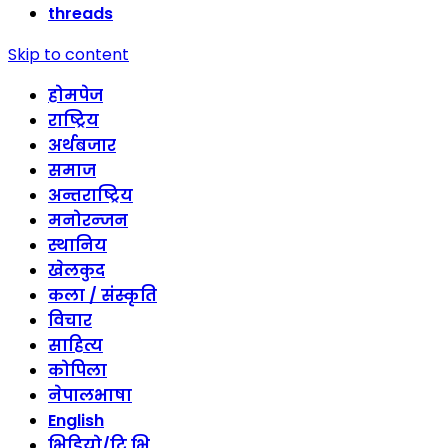
threads
Skip to content
होमपेज
राष्ट्रिय
अर्थबजार
समाज
अन्तराष्ट्रिय
मनोरन्जन
स्थानिय
खेलकुद
कला / संस्कृति
विचार
साहित्य
कोपिला
नेपालभाषा
English
भिडियो/टि भि