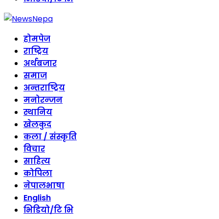
होमपेज
राष्ट्रिय
अर्थबजार
समाज
अन्तराष्ट्रिय
मनोरन्जन
स्थानिय
खेलकुद
कला / संस्कृति
विचार
साहित्य
कोपिला
नेपालभाषा
English
भिडियो/टि भि