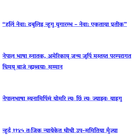
“हलिं नेवा: दबुलिइ न्हूगु युगारम्भ – नेवा: एकताया प्रतीक”
नेपाल भाषा स्नातक, अमेरिकाय् जन्म जूपिं मस्तय्त परम्परागत
धिमय् बाजं न्ह्यब्वयाः सम्मान
नेपालभाषा स्यनामिपिंसं योमरि त्यः छिं त्यः ज्याझ्वः याइगु
न्हूदँ ११४५ तःजिक न्यायेकेत थीथी उप–समितिया मुँज्या