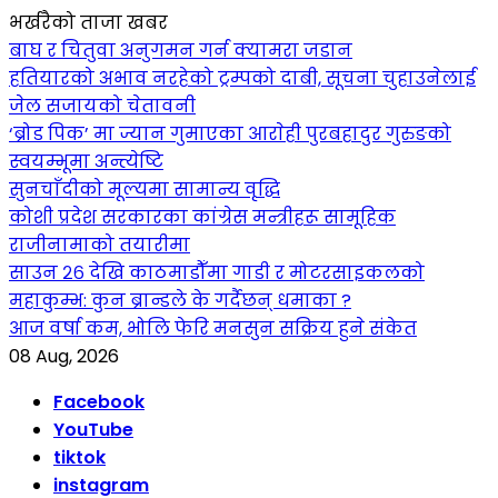
भर्खरैको ताजा खबर
बाघ र चितुवा अनुगमन गर्न क्यामरा जडान
हतियारको अभाव नरहेको ट्रम्पको दाबी, सूचना चुहाउनेलाई
जेल सजायको चेतावनी
‘ब्रोड पिक’ मा ज्यान गुमाएका आराेही पुरबहादुर गुरुङको
स्वयम्भूमा अन्त्येष्टि
सुनचाँदीको मूल्यमा सामान्य वृद्धि
कोशी प्रदेश सरकारका कांग्रेस मन्त्रीहरू सामूहिक
राजीनामाको तयारीमा
साउन २६ देखि काठमाडौँमा गाडी र मोटरसाइकलको
महाकुम्भ: कुन ब्रान्डले के गर्दैछन् धमाका ?
आज वर्षा कम, भोलि फेरि मनसुन सक्रिय हुने संकेत
08 Aug, 2026
Facebook
YouTube
tiktok
instagram