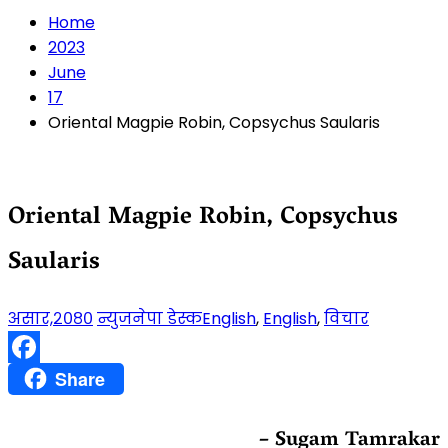
Home
2023
June
17
Oriental Magpie Robin, Copsychus Saularis
Oriental Magpie Robin, Copsychus
Saularis
असार,२०८०
न्युजनेपा डेस्क
English
,
English
,
विचार
Facebook
Share
– Sugam Tamrakar