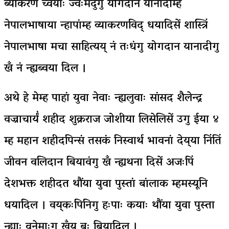
ब्याकरण च्वयाः ज्वःमदुगु योगदान यानादीम्ह
नेपालभाषाया न्हापांम्ह व्याकरणविद् धयादिसें शास्त्रिं
नेपालभाषा मचा साहित्यय् नं तःधंगु योगदान यानादीगु
खँ नं न्ह्यब्वया दिल ।
अथे हे मेम्ह पाहां युवा नेवाः न्ह्यलुवाः सांसद शैलेन्द्र
वज्राचार्यंं शहीद शुक्रराज जोशीया लिसेलिसें उगु ईया ४
म्ह महान शहीदपिन्सं तसकं निस्वार्थ भावनां देय्‌या निंतिं
जीवन वलिदान बियावंगु खँ न्ह्यथना दिसें अजःपिं
देशभक्त शहीदत थौंया युवा पुस्तां बांलाक म्हमस्यूनि
धयादिल । वय्‌कःपिनिगु हःपाः कयाः थौंया युवा पुस्ता
न्ह्याः वनेमाःगु खँय् बः बियादिल ।