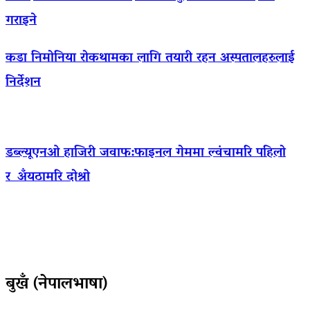
गराइने
कडा निमोनिया रोकथामका लागि तयारी रहन अस्पतालहरुलाई
निर्देशन
डब्ल्यूएनओ हाजिरी जवाफ:फाइनल गेममा ल्वंचामरि पहिलो
र अँयठामरि दोश्रो
बुखँ (नेपालभाषा)