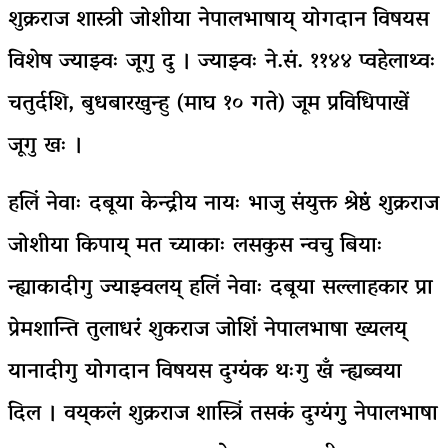
शुक्रराज शास्त्री जोशीया नेपालभाषाय् योगदान विषयस
विशेष ज्याझ्वः जूगु दु । ज्याझ्वः ने.सं. ११४४ प्वहेलाथ्वः
चतुर्दशि, बुधबारखुन्हु (माघ १० गते) जूम प्रविधिपाखें
जूगु खः ।
हलिं नेवाः दबूया केन्द्रीय नायः भाजु संयुक्त श्रेष्ठंं शुक्रराज
जोशीया किपाय् मत च्याकाः लसकुस न्वचु बियाः
न्ह्याकादीगु ज्याझ्वलय् हलिं नेवाः दबूया सल्लाहकार प्रा
प्रेमशान्ति तुलाधरंं शुकराज जोशिं नेपालभाषा ख्यलय्
यानादीगु योगदान विषयस दुग्यंक थःगु खँ न्ह्यब्वया
दिल । वय्‌कलं शुक्रराज शास्त्रिं तसकं दुग्यंगुु नेपालभाषा