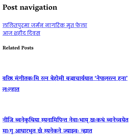
Post navigation
ललितपुरमा जर्मन नागरिक मृत फेला
आज शहीद दिवस
Related Posts
वरिष्ठ संगीतकःमि रत्न बेहोसी बज्राचार्ययात ‘नेपालरत्न हना’
लःल्हात
नीजि ब्वनेकुथिया स्यनामिपिन्त नेवाःभाय् खःकथं ब्वनेच्वयेत
माःगु आधारभूत खँ स्यनेकने ज्याझ्वः न्ह्यात