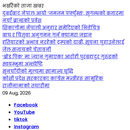
भर्खरैको ताजा खबर
दुबईबाट नेपाल आयो ‘जमजम पर्फ्युम्स’, सुगन्धको बजारमा
नयाँ ब्रान्डको प्रवेश
शिकागोमा नेपाली अनुहार समेटिएको भित्तेचित्र
बाघ र चितुवा अनुगमन गर्न क्यामरा जडान
हतियारको अभाव नरहेको ट्रम्पको दाबी, सूचना चुहाउनेलाई
जेल सजायको चेतावनी
‘ब्रोड पिक’ मा ज्यान गुमाएका आराेही पुरबहादुर गुरुङको
स्वयम्भूमा अन्त्येष्टि
सुनचाँदीको मूल्यमा सामान्य वृद्धि
कोशी प्रदेश सरकारका कांग्रेस मन्त्रीहरू सामूहिक
राजीनामाको तयारीमा
09 Aug, 2026
Facebook
YouTube
tiktok
instagram