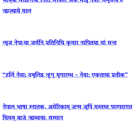
भाय्‌या संरक्षणया निंतिं सरकार जक मखु नेवाः समुदाय हे
न्ह्यज्याये माल
न्यूज नेपाःया जर्मनि प्रतिनिधि कुमार नापितया मां मन्त
“हलिं नेवा: दबुलिइ न्हूगु युगारम्भ – नेवा: एकताया प्रतीक”
नेपाल भाषा स्नातक, अमेरिकाय् जन्म जूपिं मस्तय्त परम्परागत
धिमय् बाजं न्ह्यब्वयाः सम्मान