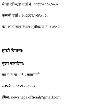
संचार रजिस्ट्रार दर्ता नं: ००१९०/०७९/०८०
कम्पनी दर्ता : ३०८८६३/०७९/०८०
प्रेस काउन्सिल नेपाल सूचीकरण नं. : ३९८२
हाम्रो ठेगाना:
मुख्य कार्यालय:
का म न पा -१९ , काठमाडौं
सम्पर्क –
९८४१२५०५५६
ईमेल: newsnepa.official@gmail.com