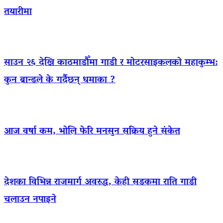
तयारीमा
साउन २६ देखि काठमाडौँमा गाडी र मोटरसाइकलको महाकुम्भ:
कुन ब्रान्डले के गर्दैछन् धमाका ?
आज वर्षा कम, भोलि फेरि मनसुन सक्रिय हुने संकेत
देशका विभिन्न राजमार्ग अवरुद्ध, केही सडकमा राति गाडी
चलाउन नपाइने