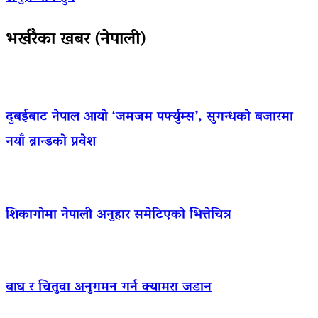
भर्खरैका खबर (नेपाली)
दुबईबाट नेपाल आयो ‘जमजम पर्फ्युम्स’, सुगन्धको बजारमा
नयाँ ब्रान्डको प्रवेश
शिकागोमा नेपाली अनुहार समेटिएको भित्तेचित्र
बाघ र चितुवा अनुगमन गर्न क्यामरा जडान