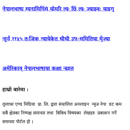
नेपालभाषा स्यनामिपिंसं योमरि त्यः छिं त्यः ज्याझ्वः याइगु
न्हूदँ ११४५ तःजिक न्यायेकेत थीथी उप–समितिया मुँज्या
अमेरिकाय् नेपालभाषाया कक्षा न्ह्यात
हाम्रो बारेमा :
तुलाधर एण्ड मिडिया प्रा. लि. द्वारा संचालित अनलाइन न्युज नेपा डट कम
सबै क्षेत्रका निष्पक्ष समाचार तथा बिबिध विषयका लेखहरु प्रकाशन गर्ने
समाचार पोर्टल हो ।