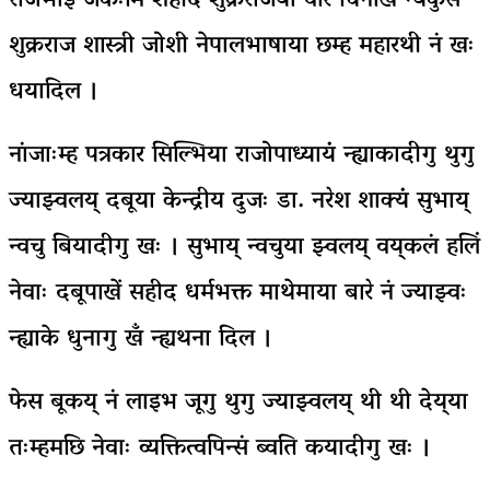
राजभाइ जकःमिंं शहीद शुक्रराजया वारे चिनाखँ न्यंकुसे
शुक्रराज शास्त्री जोशी नेपालभाषाया छम्ह महारथी नं खः
धयादिल ।
नांजाःम्ह पत्रकार सिल्भिया राजोपाध्यायंं न्ह्याकादीगु थुगु
ज्याझ्वलय् दबूया केन्द्रीय दुजः डा. नरेश शाक्यंं सुभाय्
न्वचु बियादीगु खः । सुभाय् न्वचुया झ्वलय् वय्‌कलं हलिं
नेवाः दबूपाखें सहीद धर्मभक्त माथेमाया बारे नं ज्याझ्वः
न्ह्याके धुनागु खँ न्ह्यथना दिल ।
फेस बूकय् नं लाइभ जूगु थुगु ज्याझ्वलय् थी थी देय्‌या
तःम्हमछि नेवाः व्यक्तित्वपिन्सं ब्वति कयादीगु खः ।