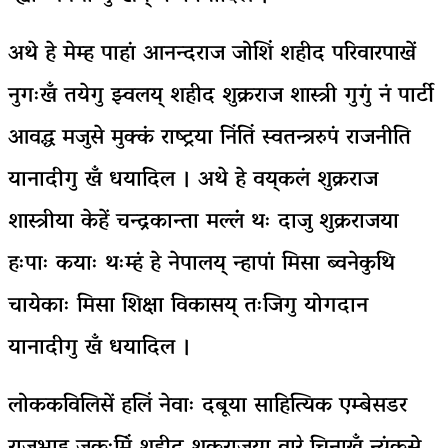
अथे हे मेम्ह पाहां आनन्दराज जोशिं शहीद परिवारपाखें
नुगःखँ तयेगु झ्वलय् शहीद शुक्रराज शास्त्री गुगुं नं पार्टी
आवद्ध मजुसे मुक्कं राष्ट्रया निंतिं स्वतन्त्ररुपं राजनीति
यानादीगु खँ धयादिल । अथे हे वय्‌कलं शुक्रराज
शास्त्रीया केहें चन्द्रकान्ता मल्लंं थः दाजु शुक्रराजया
हःपाः कयाः थःम्हं हे नेपालय् न्हापां मिसा ब्वनेकुथि
चायेकाः मिसा शिक्षा विकासय् तःजिगु योगदान
यानादीगु खँ धयादिल ।
लोककविलिसें हलिं नेवाः दबूया साहित्यिक एम्बेसडर