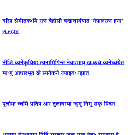
वरिष्ठ संगीतकःमि रत्न बेहोसी बज्राचार्ययात ‘नेपालरत्न हना’
लःल्हात
नीजि ब्वनेकुथिया स्यनामिपिन्त नेवाःभाय् खःकथं ब्वनेच्वयेत
माःगु आधारभूत खँ स्यनेकने ज्याझ्वः न्ह्यात
पुलांम्ह च्वमि प्रदिप आर तुलाधरया न्हूगु निगू सफू पिदन