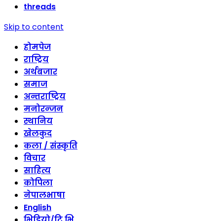
threads
Skip to content
होमपेज
राष्ट्रिय
अर्थबजार
समाज
अन्तराष्ट्रिय
मनोरन्जन
स्थानिय
खेलकुद
कला / संस्कृति
विचार
साहित्य
कोपिला
नेपालभाषा
English
भिडियो/टि भि