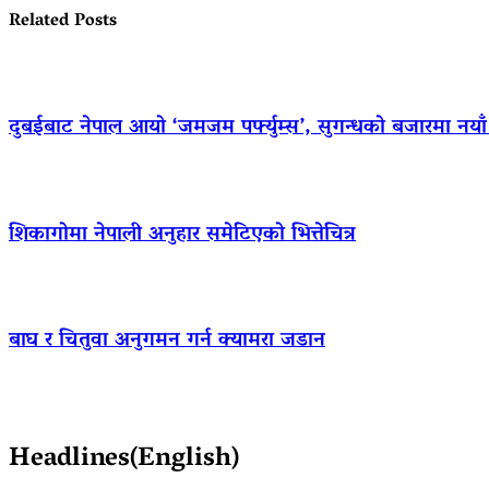
Related Posts
दुबईबाट नेपाल आयो ‘जमजम पर्फ्युम्स’, सुगन्धको बजारमा नयाँ ब्
शिकागोमा नेपाली अनुहार समेटिएको भित्तेचित्र
बाघ र चितुवा अनुगमन गर्न क्यामरा जडान
Headlines(English)