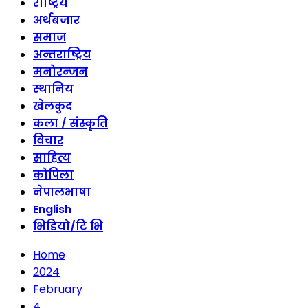
राष्ट्रिय
अर्थबजार
समाज
अन्तराष्ट्रिय
मनोरन्जन
स्थानिय
खेलकुद
कला / संस्कृति
विचार
साहित्य
कोपिला
नेपालभाषा
English
भिडियो/टि भि
Home
2024
February
4