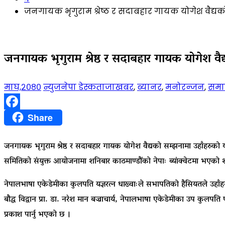
जनगायक भृगुराम श्रेष्ठ र सदाबहार गायक योगेश वैद्यक
जनगायक भृगुराम श्रेष्ठ र सदाबहार गायक योगेश वैद्
माघ,२०८०
न्युजनेपा डेस्क
ताजाखबर
,
ब्यानर
,
मनोरन्जन
,
समा
Facebook
Share
जनगायक भृगुराम श्रेष्ठ र सदाबहार गायक योगेश वैद्यको सम्झनामा उहाँहरुको
समितिको संयुक्त आयोजनामा शनिबार काठमाण्डौंको नेपाः ब्यांक्वेटमा भएको शोक
नेपालभाषा एकेडेमीका कुलपति यज्ञरत्न धाख्वाःले सभापतिको हैसियतले उहाँहरुक
बौद्ध विद्वान प्रा. डा. नरेश मान बज्राचार्य, नेपालभाषा एकेडेमीका उप कुलपत
प्रकाश पार्नु भएको छ ।