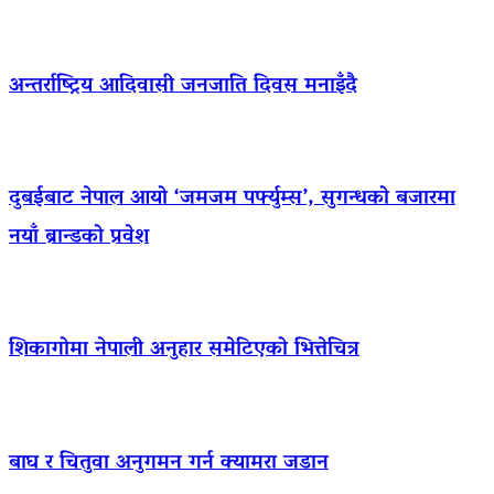
अन्तर्राष्ट्रिय आदिवासी जनजाति दिवस मनाइँदै
दुबईबाट नेपाल आयो ‘जमजम पर्फ्युम्स’, सुगन्धको बजारमा
नयाँ ब्रान्डको प्रवेश
शिकागोमा नेपाली अनुहार समेटिएको भित्तेचित्र
बाघ र चितुवा अनुगमन गर्न क्यामरा जडान