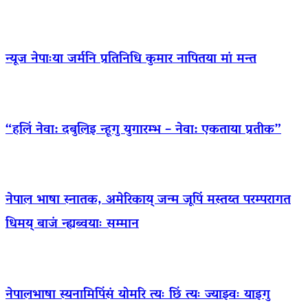
न्यूज नेपाःया जर्मनि प्रतिनिधि कुमार नापितया मां मन्त
“हलिं नेवा: दबुलिइ न्हूगु युगारम्भ – नेवा: एकताया प्रतीक”
नेपाल भाषा स्नातक, अमेरिकाय् जन्म जूपिं मस्तय्त परम्परागत
धिमय् बाजं न्ह्यब्वयाः सम्मान
नेपालभाषा स्यनामिपिंसं योमरि त्यः छिं त्यः ज्याझ्वः याइगु