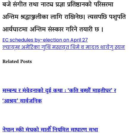
बजे संगीत तथा नाट्य प्रज्ञा प्रतिष्ठानको परिसरमा
अन्तिम श्रद्धाञ्जलीका लागि राखिनेछ। त्यसपछि पशुपति
आर्यघाटमा अन्तिम संस्कार गरिने तयारी छ ।
Post
EC schedules by-election on April 27
ल्याय्‌म्ह अमेरिका गुथिं मस्तय्‌त धिमे व मादल थायेगु स्यन
navigation
Related Posts
सम्बन्ध र संवेदनाको दुई कथा : ‘कति बस्छौं माइतीघर’ र
‘आश्रम’ सार्वजनिक
नेपाल स्की संघको सातौँ नियमित साधारण सभा