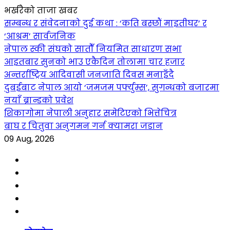
भर्खरैको ताजा खबर
सम्बन्ध र संवेदनाको दुई कथा : ‘कति बस्छौं माइतीघर’ र
‘आश्रम’ सार्वजनिक
नेपाल स्की संघको सातौँ नियमित साधारण सभा
आइतबार सुनको भाउ एकैदिन तोलामा चार हजार
अन्तर्राष्ट्रिय आदिवासी जनजाति दिवस मनाइँदै
दुबईबाट नेपाल आयो ‘जमजम पर्फ्युम्स’, सुगन्धको बजारमा
नयाँ ब्रान्डको प्रवेश
शिकागोमा नेपाली अनुहार समेटिएको भित्तेचित्र
बाघ र चितुवा अनुगमन गर्न क्यामरा जडान
09 Aug, 2026
Facebook
YouTube
tiktok
instagram
threads