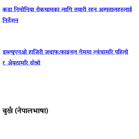
कडा निमोनिया रोकथामका लागि तयारी रहन अस्पतालहरुलाई
निर्देशन
डब्ल्यूएनओ हाजिरी जवाफ:फाइनल गेममा ल्वंचामरि पहिलो
र अँयठामरि दोश्रो
बुखँ (नेपालभाषा)