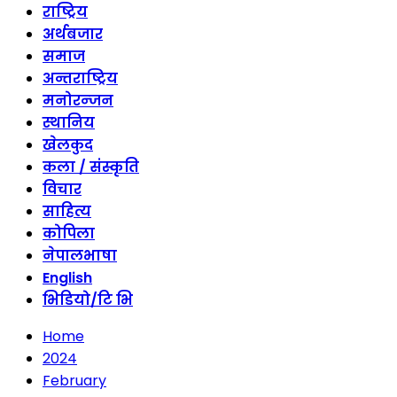
राष्ट्रिय
अर्थबजार
समाज
अन्तराष्ट्रिय
मनोरन्जन
स्थानिय
खेलकुद
कला / संस्कृति
विचार
साहित्य
कोपिला
नेपालभाषा
English
भिडियो/टि भि
Home
2024
February