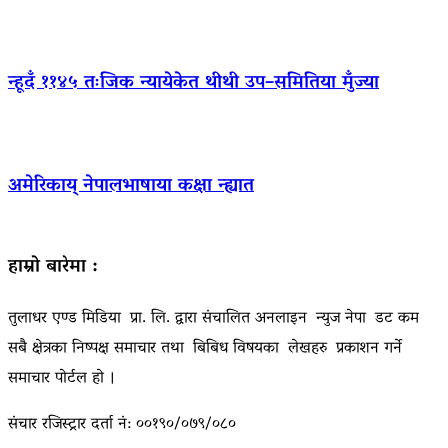
न्हूदँ ११४५ तःजिक न्यायेकेत थीथी उप–समितिया मुँज्या
अमेरिकाय् नेपालभाषाया कक्षा न्ह्यात
हाम्रो बारेमा :
तुलाधर एण्ड मिडिया प्रा. लि. द्वारा संचालित अनलाइन न्युज नेपा डट कम
सबै क्षेत्रका निष्पक्ष समाचार तथा बिबिध विषयका लेखहरु प्रकाशन गर्ने
समाचार पोर्टल हो ।
संचार रजिस्ट्रार दर्ता नं: ००१९०/०७९/०८०