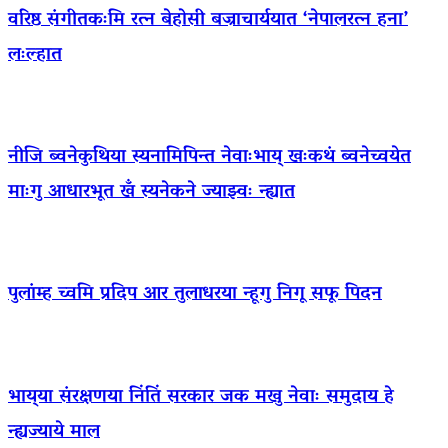
वरिष्ठ संगीतकःमि रत्न बेहोसी बज्राचार्ययात ‘नेपालरत्न हना’
लःल्हात
नीजि ब्वनेकुथिया स्यनामिपिन्त नेवाःभाय् खःकथं ब्वनेच्वयेत
माःगु आधारभूत खँ स्यनेकने ज्याझ्वः न्ह्यात
पुलांम्ह च्वमि प्रदिप आर तुलाधरया न्हूगु निगू सफू पिदन
भाय्‌या संरक्षणया निंतिं सरकार जक मखु नेवाः समुदाय हे
न्ह्यज्याये माल