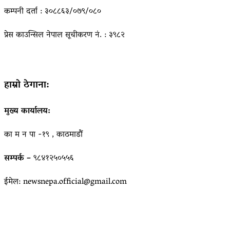
कम्पनी दर्ता : ३०८८६३/०७९/०८०
प्रेस काउन्सिल नेपाल सूचीकरण नं. : ३९८२
हाम्रो ठेगाना:
मुख्य कार्यालय:
का म न पा -१९ , काठमाडौं
सम्पर्क –
९८४१२५०५५६
ईमेल: newsnepa.official@gmail.com