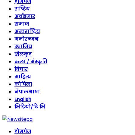
Skip
होमपेज
to
राष्ट्रिय
content
अर्थबजार
समाज
अन्तराष्ट्रिय
मनोरन्जन
स्थानिय
खेलकुद
कला / संस्कृति
विचार
साहित्य
कोपिला
नेपालभाषा
English
भिडियो/टि भि
होमपेज