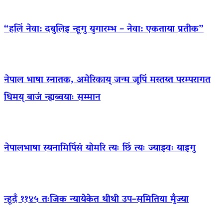
“हलिं नेवा: दबुलिइ न्हूगु युगारम्भ – नेवा: एकताया प्रतीक”
नेपाल भाषा स्नातक, अमेरिकाय् जन्म जूपिं मस्तय्त परम्परागत
धिमय् बाजं न्ह्यब्वयाः सम्मान
नेपालभाषा स्यनामिपिंसं योमरि त्यः छिं त्यः ज्याझ्वः याइगु
न्हूदँ ११४५ तःजिक न्यायेकेत थीथी उप–समितिया मुँज्या