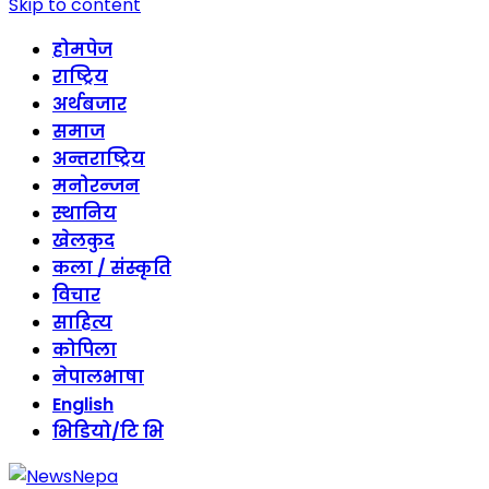
Skip to content
होमपेज
राष्ट्रिय
अर्थबजार
समाज
अन्तराष्ट्रिय
मनोरन्जन
स्थानिय
खेलकुद
कला / संस्कृति
विचार
साहित्य
कोपिला
नेपालभाषा
English
भिडियो/टि भि