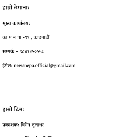
हाम्रो ठेगाना:
मुख्य कार्यालय:
का म न पा -१९ , काठमाडौं
सम्पर्क –
९८४१२५०५५६
ईमेल: newsnepa.official@gmail.com
हाम्रो टिमः
प्रकाशक:
बिगेन तुलाधर