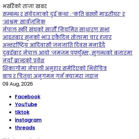
भर्खरैको ताजा खबर
सम्बन्ध र संवेदनाको दुई कथा : ‘कति बस्छौं माइतीघर’ र
‘आश्रम’ सार्वजनिक
नेपाल स्की संघको सातौँ नियमित साधारण सभा
आइतबार सुनको भाउ एकैदिन तोलामा चार हजार
अन्तर्राष्ट्रिय आदिवासी जनजाति दिवस मनाइँदै
दुबईबाट नेपाल आयो ‘जमजम पर्फ्युम्स’, सुगन्धको बजारमा
नयाँ ब्रान्डको प्रवेश
शिकागोमा नेपाली अनुहार समेटिएको भित्तेचित्र
बाघ र चितुवा अनुगमन गर्न क्यामरा जडान
09 Aug, 2026
Facebook
YouTube
tiktok
instagram
threads