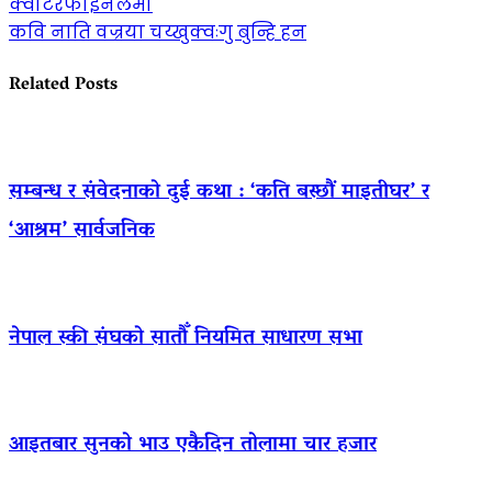
क्वार्टरफाइनलमा
कवि नाति वज्रया चय्खुक्वःगु बुन्हि हन
Related Posts
सम्बन्ध र संवेदनाको दुई कथा : ‘कति बस्छौं माइतीघर’ र
‘आश्रम’ सार्वजनिक
नेपाल स्की संघको सातौँ नियमित साधारण सभा
आइतबार सुनको भाउ एकैदिन तोलामा चार हजार