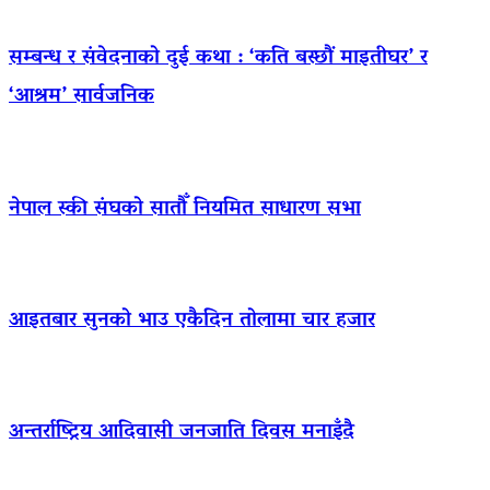
सम्बन्ध र संवेदनाको दुई कथा : ‘कति बस्छौं माइतीघर’ र
‘आश्रम’ सार्वजनिक
नेपाल स्की संघको सातौँ नियमित साधारण सभा
आइतबार सुनको भाउ एकैदिन तोलामा चार हजार
अन्तर्राष्ट्रिय आदिवासी जनजाति दिवस मनाइँदै