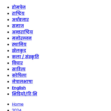
होमपेज
राष्ट्रिय
अर्थबजार
समाज
अन्तराष्ट्रिय
मनोरन्जन
स्थानिय
खेलकुद
कला / संस्कृति
विचार
साहित्य
कोपिला
नेपालभाषा
English
भिडियो/टि भि
Home
2024