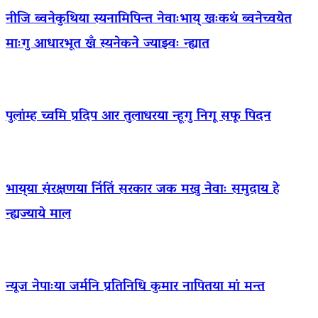
नीजि ब्वनेकुथिया स्यनामिपिन्त नेवाःभाय् खःकथं ब्वनेच्वयेत
माःगु आधारभूत खँ स्यनेकने ज्याझ्वः न्ह्यात
पुलांम्ह च्वमि प्रदिप आर तुलाधरया न्हूगु निगू सफू पिदन
भाय्‌या संरक्षणया निंतिं सरकार जक मखु नेवाः समुदाय हे
न्ह्यज्याये माल
न्यूज नेपाःया जर्मनि प्रतिनिधि कुमार नापितया मां मन्त