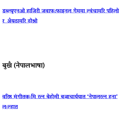
डब्ल्यूएनओ हाजिरी जवाफ:फाइनल गेममा ल्वंचामरि पहिलो
र अँयठामरि दोश्रो
बुखँ (नेपालभाषा)
वरिष्ठ संगीतकःमि रत्न बेहोसी बज्राचार्ययात ‘नेपालरत्न हना’
लःल्हात