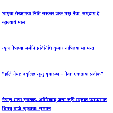
भाय्‌या संरक्षणया निंतिं सरकार जक मखु नेवाः समुदाय हे
न्ह्यज्याये माल
न्यूज नेपाःया जर्मनि प्रतिनिधि कुमार नापितया मां मन्त
“हलिं नेवा: दबुलिइ न्हूगु युगारम्भ – नेवा: एकताया प्रतीक”
नेपाल भाषा स्नातक, अमेरिकाय् जन्म जूपिं मस्तय्त परम्परागत
धिमय् बाजं न्ह्यब्वयाः सम्मान