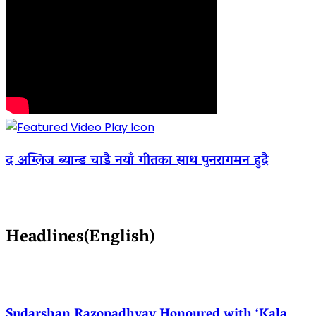
द अग्लिज ब्यान्ड चाडै नयाँ गीतका साथ पुनरागमन हुदै
Headlines(English)
Sudarshan Razopadhyay Honoured with ‘Kala