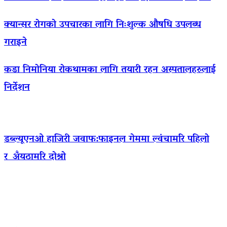
क्यान्सर रोगको उपचारका लागि निःशुल्क औषधि उपलब्ध
गराइने
कडा निमोनिया रोकथामका लागि तयारी रहन अस्पतालहरुलाई
निर्देशन
डब्ल्यूएनओ हाजिरी जवाफ:फाइनल गेममा ल्वंचामरि पहिलो
र अँयठामरि दोश्रो