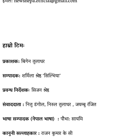
ईमेल: newsnepa.official@gmail.com
हाम्रो टिमः
प्रकाशक:
बिगेन तुलाधर
सम्पादक:
शर्मिला श्रेष्ठ ‘सिल्भिया’
प्रवन्ध निर्देशकः
सिजन श्रेष्ठ
संवाददाता :
नितु डंगोल, निरुल तुलाधर , जयम्बु रंजित
भाषा सम्पादक (नेपाल भाषा) :
पौभा: सायमि
कानुनी सल्लाहकार :
राजन कुमार के सी