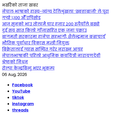
भर्खरैको ताजा खबर
नेपाल भाषाको हास्य–व्यंग्य टेलिशृंखला ‘ख्वत्ताबाजी’ ले पूरा
गर्‍यो १,१०० औँ एपिसोड
आज सुनको भाउ तोलामै चार हजार २०० रुपैयाँले बढ्यो
दुई सय सात किलो गाँजासहित एक जना पक्राउ
बागमती सरकारमा हानेपा सहभागी, शैलेन्द्रमान बज्राचार्य
भौतिक पूर्वाधार विकास मन्त्री नियुक्त
बिक्रेतालाई ग्यास सञ्चित गरेर नराख्न आग्रह
नेपालभाषाकी पहिलो आधुनिक कवयित्री नारायणदेवी
श्रेष्ठको निधन
रोल्पा केन्द्रबिन्दु भएर भूकम्प
06 Aug, 2026
Facebook
YouTube
tiktok
instagram
threads