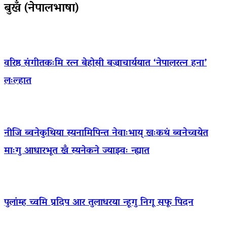
बुखँ (नेपालभाषा)
वरिष्ठ संगीतकःमि रत्न बेहोसी बज्राचार्ययात ‘नेपालरत्न हना’
लःल्हात
नीजि ब्वनेकुथिया स्यनामिपिन्त नेवाःभाय् खःकथं ब्वनेच्वयेत
माःगु आधारभूत खँ स्यनेकने ज्याझ्वः न्ह्यात
पुलांम्ह च्वमि प्रदिप आर तुलाधरया न्हूगु निगू सफू पिदन