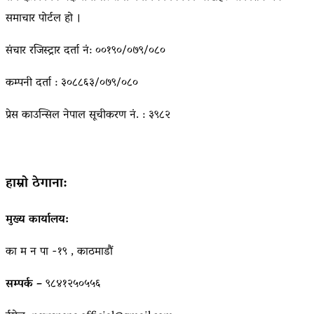
समाचार पोर्टल हो ।
संचार रजिस्ट्रार दर्ता नं: ००१९०/०७९/०८०
कम्पनी दर्ता : ३०८८६३/०७९/०८०
प्रेस काउन्सिल नेपाल सूचीकरण नं. : ३९८२
हाम्रो ठेगाना:
मुख्य कार्यालय:
का म न पा -१९ , काठमाडौं
सम्पर्क –
९८४१२५०५५६