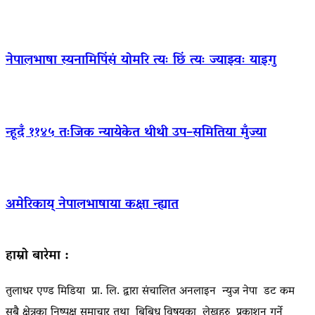
नेपालभाषा स्यनामिपिंसं योमरि त्यः छिं त्यः ज्याझ्वः याइगु
न्हूदँ ११४५ तःजिक न्यायेकेत थीथी उप–समितिया मुँज्या
अमेरिकाय् नेपालभाषाया कक्षा न्ह्यात
हाम्रो बारेमा :
तुलाधर एण्ड मिडिया प्रा. लि. द्वारा संचालित अनलाइन न्युज नेपा डट कम
सबै क्षेत्रका निष्पक्ष समाचार तथा बिबिध विषयका लेखहरु प्रकाशन गर्ने