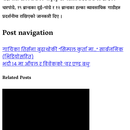
चारपांग्रे, १९ ब्रान्डका दुई–पांग्रे र १२ ब्रान्डका हल्का व्यावसायिक गाडीहरू
प्रदर्शनीमा राखिएको जानकारी दिए ।
Post navigation
गायिका तिर्सना बुढाथोकी “सिम्पल कुर्ता मा…” सार्बजनिक
(भिडियोसहित)
भदौ १४ मा आँचल र विवेकको ‘वर एण्ड बधु’
Related Posts