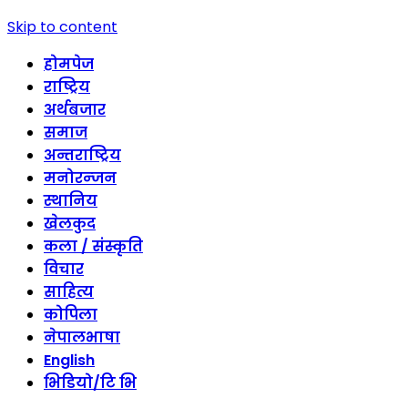
Skip to content
होमपेज
राष्ट्रिय
अर्थबजार
समाज
अन्तराष्ट्रिय
मनोरन्जन
स्थानिय
खेलकुद
कला / संस्कृति
विचार
साहित्य
कोपिला
नेपालभाषा
English
भिडियो/टि भि