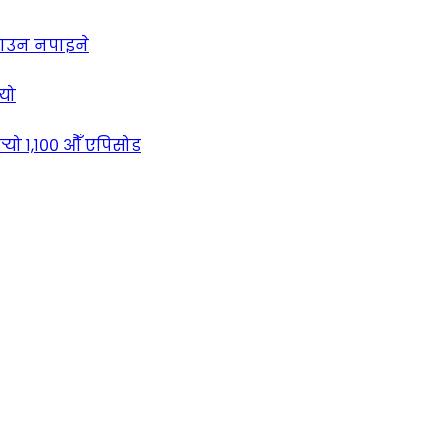
लाउन नपाइने
्यो
्‍यो १,१०० औँ एपिसोड