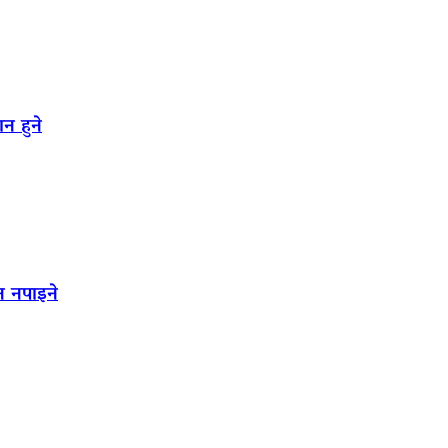
न हुने
न नपाइने