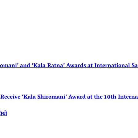
ani’ and ‘Kala Ratna’ Awards at International Sa
eceive ‘Kala Shiromani’ Award at the 10th Internat
पियो