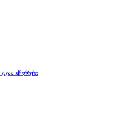
‍यो १,१०० औँ एपिसोड