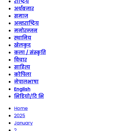
राष्ट्रिय
अर्थबजार
समाज
अन्तराष्ट्रिय
मनोरन्जन
स्थानिय
खेलकुद
कला / संस्कृति
विचार
साहित्य
कोपिला
नेपालभाषा
English
भिडियो/टि भि
Home
2025
January
2