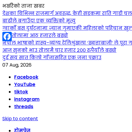
भर्खरैको ताजा खबर
देशका विभिन्न राजमार्ग अवरुद्ध, केही सडकमा राति गाडी च
बाढीले बगाउँदा एक व्यक्तिको मृत्यु
ग्वार्को बस दुर्घटनामा ज्यान गुमाएकी महिलाको पहिचान खुल
सुन तोलामा आठ हजारले बढ्यो
नेपाल भाषाको हास्य–व्यंग्य टेलिशृंखला ‘ख्वत्ताबाजी’ ले पूरा गर
Facebook
आज सुनको भाउ तोलामै चार हजार २०० रुपैयाँले बढ्यो
दुई सय सात किलो गाँजासहित एक जना पक्राउ
07 Aug, 2026
Facebook
YouTube
tiktok
instagram
threads
Skip to content
होमपेज