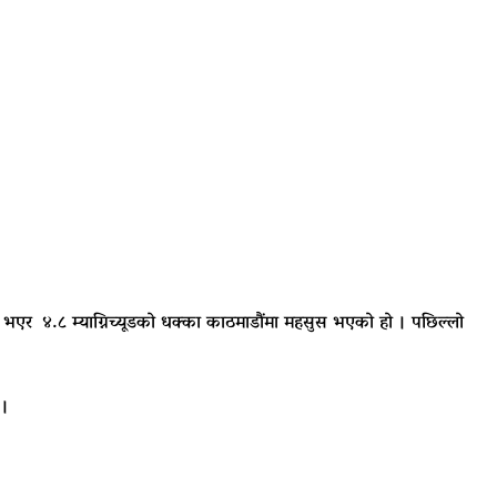
ु भएर ४.८ म्याग्निच्यूडको धक्का काठमाडाैंमा महसुस भएको हो । पछिल्लो
 ।