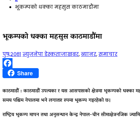
भूकम्पको धक्का महसुस काठमाडौंमा
भूकम्पको धक्का महसुस काठमाडौंमा
पुष,२०८१
न्युजनेपा डेस्क
ताजाखबर
,
ब्यानर
,
समाचार
Facebook
Share
काठमाडौं
:
काठमाडौं उपत्यका र यस आसपासको क्षेत्रमा भूकम्पको धक्का महसु
समय पश्चिम नेपालमा भने लगातार रुपमा भूकम्प गइरहेको छ।
राष्ट्रिय भूकम्प मापन तथा अनुसन्धान केन्द्र नेपाल-चीन सीमाक्षेत्रनजिक ज्य