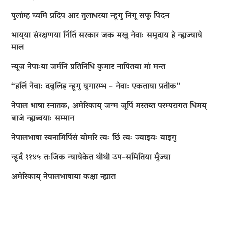
पुलांम्ह च्वमि प्रदिप आर तुलाधरया न्हूगु निगू सफू पिदन
भाय्‌या संरक्षणया निंतिं सरकार जक मखु नेवाः समुदाय हे न्ह्यज्याये
माल
न्यूज नेपाःया जर्मनि प्रतिनिधि कुमार नापितया मां मन्त
“हलिं नेवा: दबुलिइ न्हूगु युगारम्भ – नेवा: एकताया प्रतीक”
नेपाल भाषा स्नातक, अमेरिकाय् जन्म जूपिं मस्तय्त परम्परागत धिमय्
बाजं न्ह्यब्वयाः सम्मान
नेपालभाषा स्यनामिपिंसं योमरि त्यः छिं त्यः ज्याझ्वः याइगु
न्हूदँ ११४५ तःजिक न्यायेकेत थीथी उप–समितिया मुँज्या
अमेरिकाय् नेपालभाषाया कक्षा न्ह्यात