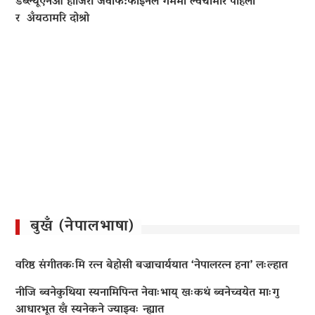
डब्ल्यूएनओ हाजिरी जवाफ:फाइनल गेममा ल्वंचामरि पहिलो
र अँयठामरि दोश्रो
बुखँ (नेपालभाषा)
वरिष्ठ संगीतकःमि रत्न बेहोसी बज्राचार्ययात ‘नेपालरत्न हना’ लःल्हात
नीजि ब्वनेकुथिया स्यनामिपिन्त नेवाःभाय् खःकथं ब्वनेच्वयेत माःगु
आधारभूत खँ स्यनेकने ज्याझ्वः न्ह्यात