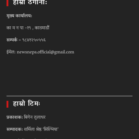
हाम्रो ठेगाना:
मुख्य कार्यालय:
का म न पा -१९ , काठमाडौं
सम्पर्क –
९८४१२५०५५६
ईमेल: newsnepa.official@gmail.com
हाम्रो टिमः
प्रकाशक:
बिगेन तुलाधर
सम्पादक:
शर्मिला श्रेष्ठ ‘सिल्भिया’