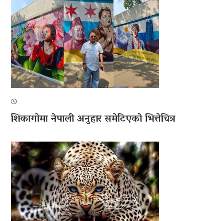
शिकागोमा नेपाली अनुहार समेटिएको भित्तेचित्र