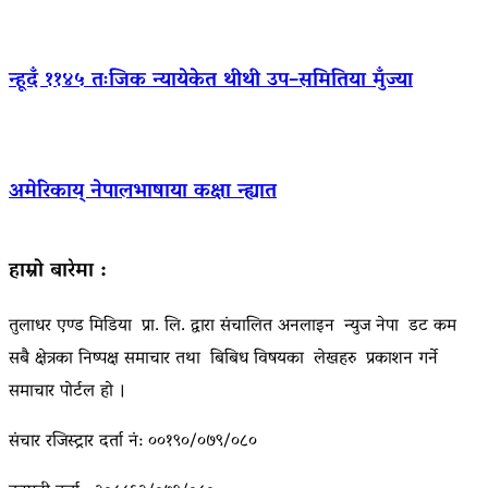
न्हूदँ ११४५ तःजिक न्यायेकेत थीथी उप–समितिया मुँज्या
अमेरिकाय् नेपालभाषाया कक्षा न्ह्यात
हाम्रो बारेमा :
तुलाधर एण्ड मिडिया प्रा. लि. द्वारा संचालित अनलाइन न्युज नेपा डट कम
सबै क्षेत्रका निष्पक्ष समाचार तथा बिबिध विषयका लेखहरु प्रकाशन गर्ने
समाचार पोर्टल हो ।
संचार रजिस्ट्रार दर्ता नं: ००१९०/०७९/०८०