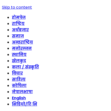
Skip to content
होमपेज
राष्ट्रिय
अर्थबजार
समाज
अन्तराष्ट्रिय
मनोरन्जन
स्थानिय
खेलकुद
कला / संस्कृति
विचार
साहित्य
कोपिला
नेपालभाषा
English
भिडियो/टि भि