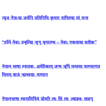
न्यूज नेपाःया जर्मनि प्रतिनिधि कुमार नापितया मां मन्त
“हलिं नेवा: दबुलिइ न्हूगु युगारम्भ – नेवा: एकताया प्रतीक”
नेपाल भाषा स्नातक, अमेरिकाय् जन्म जूपिं मस्तय्त परम्परागत
धिमय् बाजं न्ह्यब्वयाः सम्मान
नेपालभाषा स्यनामिपिंसं योमरि त्यः छिं त्यः ज्याझ्वः याइगु