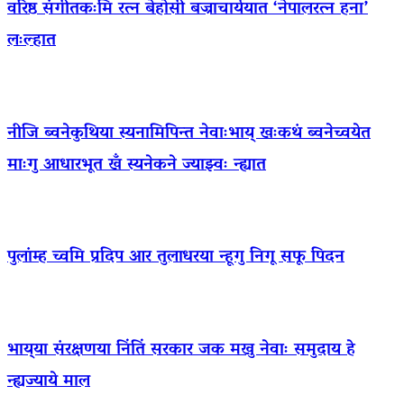
वरिष्ठ संगीतकःमि रत्न बेहोसी बज्राचार्ययात ‘नेपालरत्न हना’
लःल्हात
नीजि ब्वनेकुथिया स्यनामिपिन्त नेवाःभाय् खःकथं ब्वनेच्वयेत
माःगु आधारभूत खँ स्यनेकने ज्याझ्वः न्ह्यात
पुलांम्ह च्वमि प्रदिप आर तुलाधरया न्हूगु निगू सफू पिदन
भाय्‌या संरक्षणया निंतिं सरकार जक मखु नेवाः समुदाय हे
न्ह्यज्याये माल