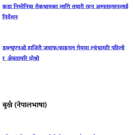
कडा निमोनिया रोकथामका लागि तयारी रहन अस्पतालहरुलाई
निर्देशन
डब्ल्यूएनओ हाजिरी जवाफ:फाइनल गेममा ल्वंचामरि पहिलो
र अँयठामरि दोश्रो
बुखँ (नेपालभाषा)