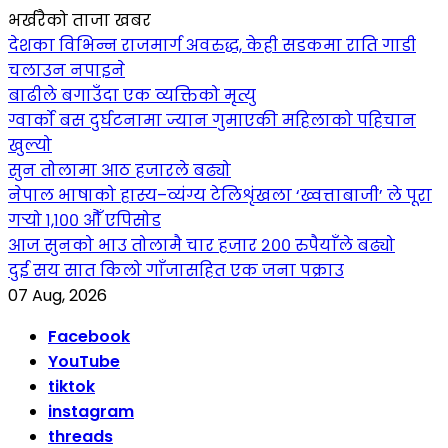
भर्खरैको ताजा खबर
देशका विभिन्न राजमार्ग अवरुद्ध, केही सडकमा राति गाडी
चलाउन नपाइने
बाढीले बगाउँदा एक व्यक्तिको मृत्यु
ग्वार्को बस दुर्घटनामा ज्यान गुमाएकी महिलाको पहिचान
खुल्यो
सुन तोलामा आठ हजारले बढ्यो
नेपाल भाषाको हास्य–व्यंग्य टेलिशृंखला ‘ख्वत्ताबाजी’ ले पूरा
गर्‍यो १,१०० औँ एपिसोड
आज सुनको भाउ तोलामै चार हजार २०० रुपैयाँले बढ्यो
दुई सय सात किलो गाँजासहित एक जना पक्राउ
07 Aug, 2026
Facebook
YouTube
tiktok
instagram
threads