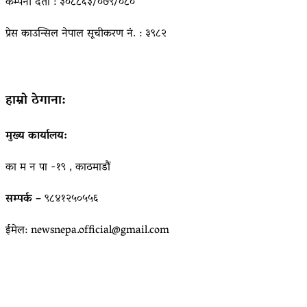
कम्पनी दर्ता : ३०८८६३/०७९/०८०
प्रेस काउन्सिल नेपाल सूचीकरण नं. : ३९८२
हाम्रो ठेगाना:
मुख्य कार्यालय:
का म न पा -१९ , काठमाडौं
सम्पर्क –
९८४१२५०५५६
ईमेल: newsnepa.official@gmail.com